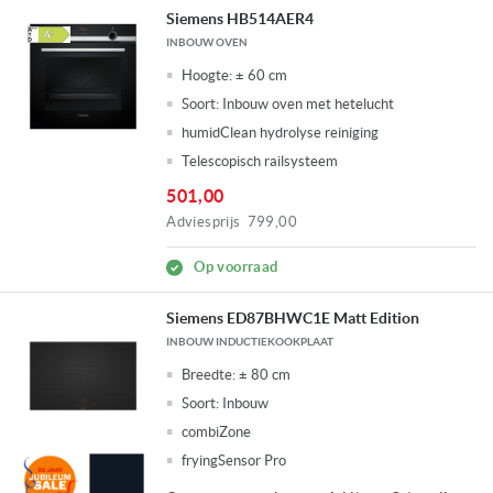
Siemens HB514AER4
INBOUW OVEN
Hoogte:
± 60 cm
Soort:
Inbouw oven met hetelucht
humidClean hydrolyse reiniging
Telescopisch railsysteem
501,00
Adviesprijs
799,00
Op voorraad
Siemens ED87BHWC1E Matt Edition
INBOUW INDUCTIEKOOKPLAAT
Breedte:
± 80 cm
Soort:
Inbouw
combiZone
fryingSensor Pro