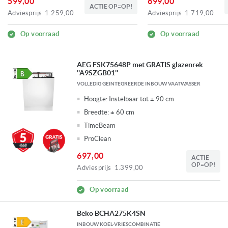
599,00
699,00
ACTIE OP=OP!
Adviesprijs
1.259,00
Adviesprijs
1.719,00
Op voorraad
Op voorraad
AEG FSK75648P met GRATIS glazenrek
''A9SZGB01''
VOLLEDIG GEINTEGREERDE INBOUW VAATWASSER
Hoogte:
Instelbaar tot ± 90 cm
Breedte:
± 60 cm
TimeBeam
ProClean
697,00
ACTIE
OP=OP!
Adviesprijs
1.399,00
Op voorraad
Beko BCHA275K4SN
INBOUW KOEL-VRIESCOMBINATIE