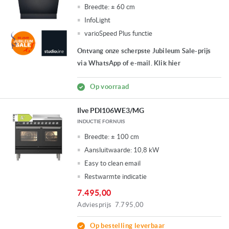
Breedte:
± 60 cm
InfoLight
varioSpeed Plus functie
Ontvang onze scherpste Jubileum Sale-prijs
via WhatsApp of e-mail. Klik hier
Op voorraad
Ilve PDI106WE3/MG
INDUCTIE FORNUIS
Breedte:
± 100 cm
Aansluitwaarde:
10,8 kW
Easy to clean email
Restwarmte indicatie
7.495,00
Adviesprijs
7.795,00
Op bestelling leverbaar