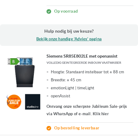
Op voorraad
Hulp nodig bij uw keuze?
Bekijk onze handige ‘Advies’ pagina
Siemens SR85E802LE met openassist
VOLLEDIG GEINTEGREERDE INBOUW VAATWASSER
Hoogte:
Standaard instelbaar tot ± 88 cm
Breedte:
± 45 cm
emotionLight | timeLight
openAssist
Ontvang onze scherpste Jubileum Sale-prijs
via WhatsApp of e-mail. Klik hier
Op bestelling leverbaar