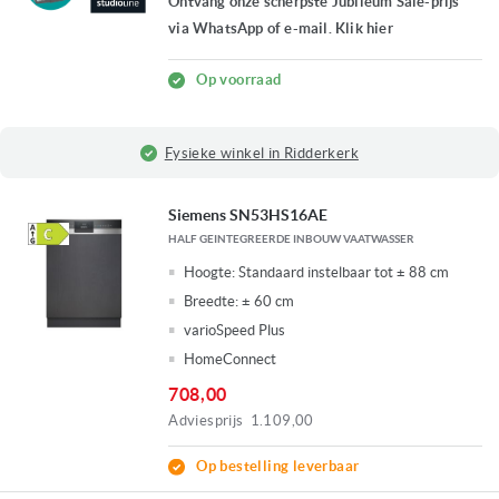
Ontvang onze scherpste Jubileum Sale-prijs
via WhatsApp of e-mail. Klik hier
Op voorraad
Fysieke winkel in Ridderkerk
Siemens SN53HS16AE
HALF GEINTEGREERDE INBOUW VAATWASSER
Hoogte:
Standaard instelbaar tot ± 88 cm
Breedte:
± 60 cm
varioSpeed Plus
HomeConnect
708,00
Adviesprijs
1.109,00
Op bestelling leverbaar