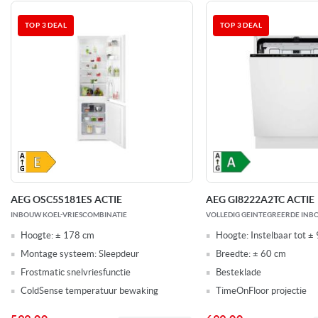
het gemak van meer dan 35 jaar expertise.
TOP 3 DEAL
TOP 3 DEAL
AEG OSC5S181ES ACTIE
AEG GI8222A2TC ACTIE
INBOUW KOEL-VRIESCOMBINATIE
VOLLEDIG GEINTEGREERDE INB
Hoogte:
± 178 cm
Hoogte:
Instelbaar tot ±
Montage systeem:
Sleepdeur
Breedte:
± 60 cm
Frostmatic snelvriesfunctie
Besteklade
ColdSense temperatuur bewaking
TimeOnFloor projectie