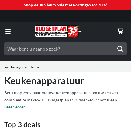
Shop de Jubileum Sale met kortingen tot 70%*
Oude apparaat gratis retour
Zoe
Terug naar
Home
Keukenapparatuur
Bent u op zoek naar nieuwe keukenapparatuur om uw keuken
compleet te maken? Bij Budgetplan in Ridderkerk vindt u een
enorm assortiment inbouw- en vrijstaande apparaten van alle
Lees verder
bekende merken. Of u nu kiest voor de nieuwste technologie of
voor een scherpe outletdeal: wij staan voor u klaar met deskundig
Top 3 deals
advies, levering en montage. Ontdek ons ruime aanbod en ervaar