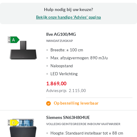
Hulp nodig bij uw keuze?
Bekijk onze handige ‘Advies’ pagina
Ilve AG100/MG
WANDAFZUIGKAP
Breedte:
± 100 cm
Max. afzuigvermogen:
890 m3/u
Naloopstand
LED Verlichting
1.869,00
Adviesprijs
2.115,00
Op bestelling leverbaar
Siemens SN63H804UE
VOLLEDIG GEINTEGREERDE INBOUW VAATWASSER
Hoogte:
Standaard instelbaar tot ± 88 cm