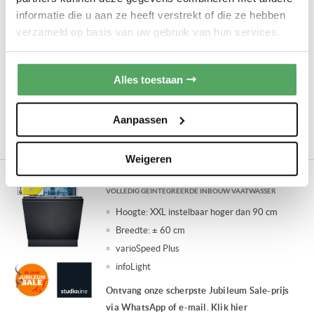
informatie die u aan ze heeft verstrekt of die ze hebben
Hoogte:
XXL instelbaar hoger dan 90 cm
verzameld op basis van uw gebruik van hun services.
Breedte:
± 60 cm
emotionLight | sideLight
varioScharnier
Alles toestaan
Ontvang onze scherpste Jubileum Sale-prijs
via WhatsApp of e-mail. Klik hier
Aanpassen
Op bestelling leverbaar
Weigeren
Siemens SX63H804UE XXL (extra hoog)
VOLLEDIG GEINTEGREERDE INBOUW VAATWASSER
Hoogte:
XXL instelbaar hoger dan 90 cm
Breedte:
± 60 cm
varioSpeed Plus
infoLight
Ontvang onze scherpste Jubileum Sale-prijs
via WhatsApp of e-mail. Klik hier