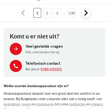
U
Pagina
Pagina
...
Pagina
1
2
3
130
lees
momenteel
Komt u er niet uit?
pagina
Veel gestelde vragen
Met antwoorden hierop
Telefonisch contact
Bel direct:
0180-442322
Welke soorten keukenapparatuur zijn er?
Keukenapparatuur bepaalt voor een groot deel het comfort in uw
keuken. Bij Budgetplan vindt u daarom alles wat u nodig heeft: van
kookplaten
,
ovens
en
stoomovens
tot ruime
koelkasten
en
vriezers
.