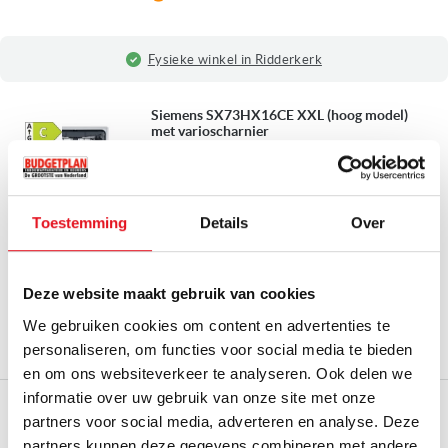
Fysieke winkel in Ridderkerk
Siemens SX73HX16CE XXL (hoog model)
met varioscharnier
VOLLEDIG GEINTEGREERDE INBOUW VAATWASSER
Hoogte:
XXL instelbaar hoger dan 90 cm
Breedte:
± 60 cm
Toestemming
Details
Over
varioLade | sideLight
varioScharnier
1.079,00
Deze website maakt gebruik van cookies
Adviesprijs
1.329,00
We gebruiken cookies om content en advertenties te
personaliseren, om functies voor social media te bieden
Op bestelling leverbaar
en om ons websiteverkeer te analyseren. Ook delen we
informatie over uw gebruik van onze site met onze
Siemens SX73E808BE XXL (extra hoog) met
varioscharnier
partners voor social media, adverteren en analyse. Deze
VOLLEDIG GEINTEGREERDE INBOUW VAATWASSER
partners kunnen deze gegevens combineren met andere