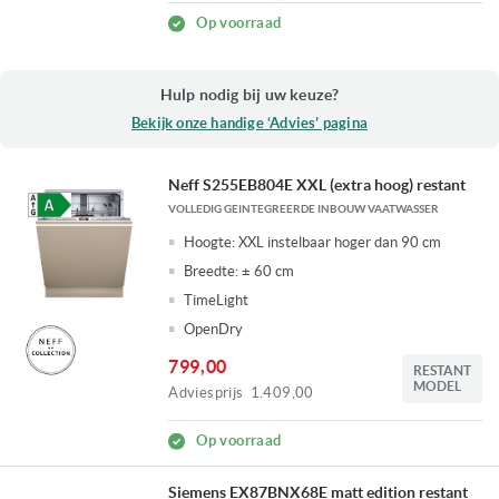
Op voorraad
Hulp nodig bij uw keuze?
Bekijk onze handige ‘Advies’ pagina
Neff S255EB804E XXL (extra hoog) restant
VOLLEDIG GEINTEGREERDE INBOUW VAATWASSER
Hoogte:
XXL instelbaar hoger dan 90 cm
Breedte:
± 60 cm
TimeLight
OpenDry
799,00
RESTANT
MODEL
Adviesprijs
1.409,00
Op voorraad
Siemens EX87BNX68E matt edition restant