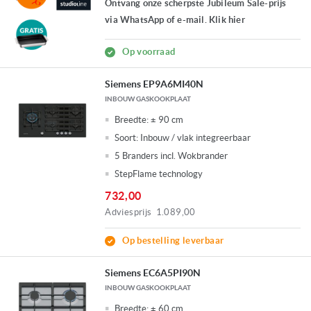
Ontvang onze scherpste Jubileum Sale-prijs
via WhatsApp of e-mail. Klik hier
Op voorraad
Siemens EP9A6MI40N
INBOUW GASKOOKPLAAT
Breedte:
± 90 cm
Soort:
Inbouw / vlak integreerbaar
5 Branders incl. Wokbrander
StepFlame technology
732,00
Adviesprijs
1.089,00
Op bestelling leverbaar
Siemens EC6A5PI90N
INBOUW GASKOOKPLAAT
Breedte:
± 60 cm