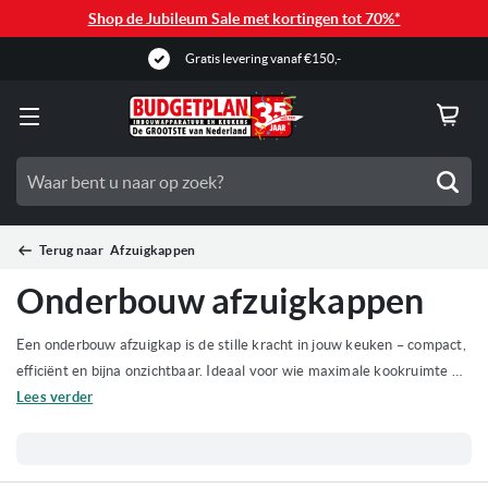
Shop de Jubileum Sale met kortingen tot 70%*
Gratis levering vanaf €150,-
Zoe
Terug naar
Afzuigkappen
Onderbouw afzuigkappen
Een onderbouw afzuigkap is de stille kracht in jouw keuken – compact,
efficiënt en bijna onzichtbaar. Ideaal voor wie maximale kookruimte wil
behouden zonder concessies te doen aan de afzuigcapaciteit. Bij
Lees verder
Budgetplan vind je onderbouw afzuigkappen van topmerken, in diverse
maten en uitvoeringen. Of je nu zoekt naar een afzuigkap onderbouw
60 cm, een onderbouw afzuigkap 90 cm, of een model met motor of