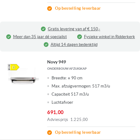
Op bestelling leverbaar
Gratis levering van af € 150,-
Meer dan 35 jaar dé specialist
Fysieke winkel in Ridderkerk
Altijd 14 dagen bedenktijd
Novy 949
ONDERBOUW AFZUIGKAP
Breedte:
± 90 cm
Max. afzuigvermogen:
517 m3/u
Capaciteit 517 m3/u
Luchtafvoer
691,00
Adviesprijs
1.225,00
Op bestelling leverbaar