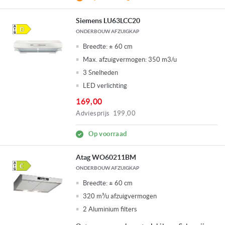
Siemens LU63LCC20
ONDERBOUW AFZUIGKAP
Breedte:
± 60 cm
Max. afzuigvermogen:
350 m3/u
3 Snelheden
LED verlichting
169,00
Adviesprijs
199,00
Op voorraad
Atag WO60211BM
ONDERBOUW AFZUIGKAP
Breedte:
± 60 cm
320 m³/u afzuigvermogen
2 Aluminium filters