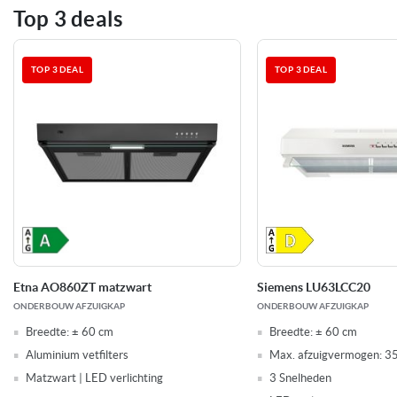
recirculatie, wij hebben altijd een passende oplossing.
Top 3 deals
TOP 3 DEAL
TOP 3 DEAL
Etna AO860ZT matzwart
Siemens LU63LCC20
ONDERBOUW AFZUIGKAP
ONDERBOUW AFZUIGKAP
Breedte:
± 60 cm
Breedte:
± 60 cm
Aluminium vetfilters
Max. afzuigvermogen:
3
Matzwart | LED verlichting
3 Snelheden