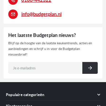
info@budgetplan.nl
Het laatste Budgetplan nieuws?
Blijf op de hoogte van de laatste keukentrends, acties en
aanbiedingen en schrijf u in voor de Budgetplan
nieuwsbrief!
Abonneer
u
Inschri
op
onze
nieuwsbrief
Populaire categorieën
Koelkasten