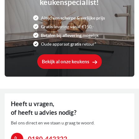
Touch display
Bediening
keukenspecialist!
zoals een deukje of een krasje. Mocht u geïnteresseerd zijn in een van
deze aanbiedingen, neem dan gerust contact met ons op zodat u niet
Vlekvrij roestvrijstaal
Kleur
voor verrassingen komt te staan.
Altijd een
scherpe & eerlijke prijs
Gratis
levering vanaf €150,-
1350 Watt
Aansluitwaarde
Betalen bij aflevering
mogelijk
Oude apparaat
gratis
retour*
0
Voorraad
Bekijk al onze keukens
Heeft u vragen,
of heeft u advies nodig?
Bel ons direct en we staan u graag te woord.
0180-442322