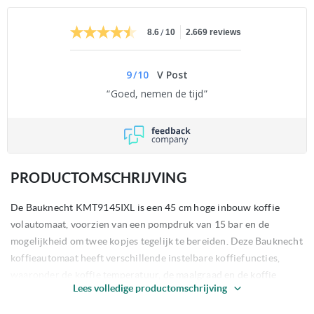
/
8.6
10
2.669 reviews
9
/
10
V Post
Goed, nemen de tijd
PRODUCTOMSCHRIJVING
De Bauknecht KMT9145IXL is een 45 cm hoge inbouw koffie
volautomaat, voorzien van een pompdruk van 15 bar en de
mogelijkheid om twee kopjes tegelijk te bereiden. Deze Bauknecht
koffieautomaat heeft verschillende instelbare koffiefuncties,
waaronder de koffie temperatuur, de maalgraad en de koffie
Lees volledige productomschrijving
sterkte. Tevens kunt u gebruik maken van de volautomatische
cappuccinofunctie voor heerlijke Italiaanse cappuccino's!