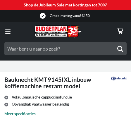
Shop de Jubileum Sale met kortingen tot 70%*
Gratis levering vanaf €150,-
Zoe
Bauknecht KMT9145IXL inbouw
koffiemachine restant model
Volautomatische cappuccinofunctie
Opvangbak vaatwasser bestendig
Meer specificaties
Ga