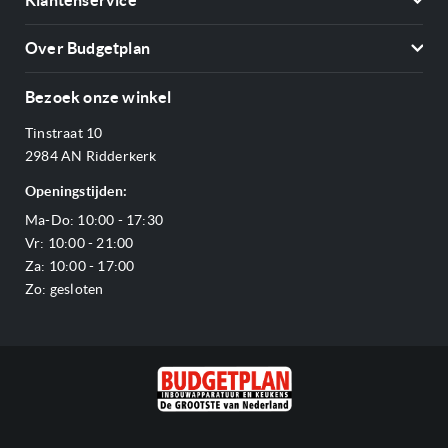
Klantenservice
Vriezers
Contact
Kookplaten
Over Budgetplan
Annuleren & retourneren
Afzuigkappen
Over ons
Betalen
Bezoek onze winkel
Ovens
Openingstijden
Verzending & bezorging
Stoomovens
Tinstraat 10
Adres & Route
Veelgestelde vragen
Magnetrons
2984 AN Ridderkerk
Vacatures
Offerte aanvragen
Vaatwassers
Openingstijden:
Reviews Budgetplan
Service & garantie
Complete keukens
Ma-Do: 10:00 - 17:30
Blog
Onze merken
Outlet
Vr: 10:00 - 21:00
Sitemap
Za: 10:00 - 17:00
Zo: gesloten