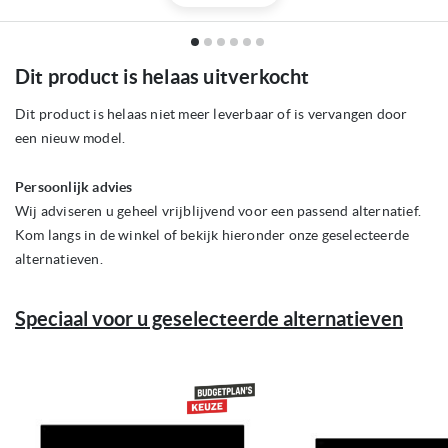
Ga
Dit product is helaas uitverkocht
naar
het
begin
Dit product is helaas niet meer leverbaar of is vervangen door
van
een nieuw model.
de
afbeeldingen-
gallerij
Persoonlijk advies
Wij adviseren u geheel vrijblijvend voor een passend alternatief.
Kom langs in de winkel of bekijk hieronder onze geselecteerde
alternatieven.
Speciaal voor u geselecteerde alternatieven