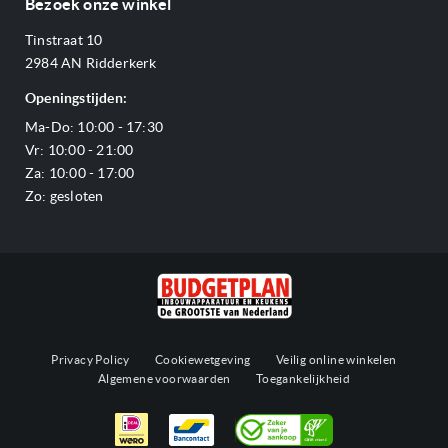
Bezoek onze winkel
Ovens
Openingstijden
Verzending & bezorging
Stoomovens
Tinstraat 10
Adres & Route
Veelgestelde vragen
Magnetrons
2984 AN Ridderkerk
Vacatures
Offerte aanvragen
Vaatwassers
Openingstijden:
Reviews Budgetplan
Service & garantie
Complete keukens
Ma-Do: 10:00 - 17:30
Blog
Onze merken
Outlet
Vr: 10:00 - 21:00
Sitemap
Za: 10:00 - 17:00
Zo: gesloten
Privacy Policy
Cookiewetgeving
Veilig online winkelen
Algemene voorwaarden
Toegankelijkheid