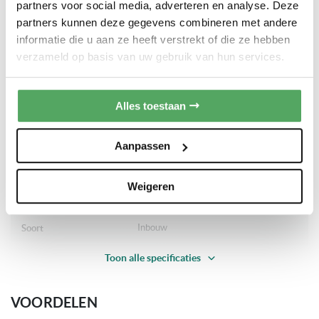
PRODUCTSPECIFICATIES
partners voor social media, adverteren en analyse. Deze
partners kunnen deze gegevens combineren met andere
Meer
informatie die u aan ze heeft verstrekt of die ze hebben
Bosch
Merk
informatie
verzameld op basis van uw gebruik van hun services.
PXX975DC1E-WINK
Artikelnummer
Alles toestaan
Bosch 8 serie
Productlijn
Aanpassen
Kookplaten
Categorie
Weigeren
Inbouw inductiekookplaat
Sub-categories
Inbouw
Soort
Toon alle specificaties
2 jaar volledige garantie
Garantie
VOORDELEN
Op voorraad
Levertijd