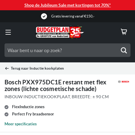
Shop de Jubileum Sale met kortingen tot 70%*
Gratis levering vanaf €150,-
Zoe
Terug naar
Inductie kookplaten
Bosch PXX975DC1E restant met flex
zones (lichte cosmetische schade)
INBOUW INDUCTIEKOOKPLAAT, BREEDTE: ± 90 CM
FlexInductie zones
Perfect Fry braadsensor
Meer specificaties