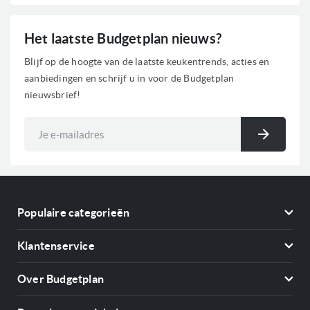
Het laatste Budgetplan nieuws?
Blijf op de hoogte van de laatste keukentrends, acties en
aanbiedingen en schrijf u in voor de Budgetplan
nieuwsbrief!
Abonneer
u
Inschri
op
onze
nieuwsbrief
Populaire categorieën
Koelkasten
Klantenservice
Vriezers
Contact
Kookplaten
Over Budgetplan
Annuleren & retourneren
Afzuigkappen
Over ons
Betalen