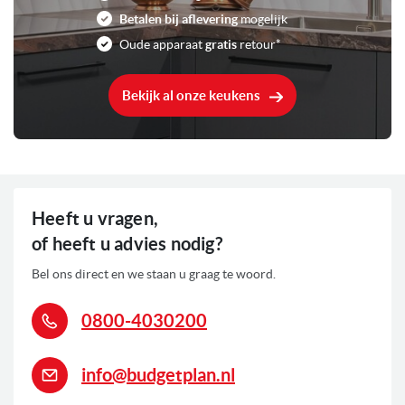
Betalen bij aflevering
mogelijk
11,1 kW
Aansluitwaarde
Oude apparaat
gratis
retour*
Booster kookstand
Kenmerken kookplaten
Flex kookzone
Bekijk al onze keukens
Quickstart | Restart
Timer
0
Voorraad
Heeft u vragen,
of heeft u advies nodig?
Bel ons direct en we staan u graag te woord.
0800-4030200
info@budgetplan.nl