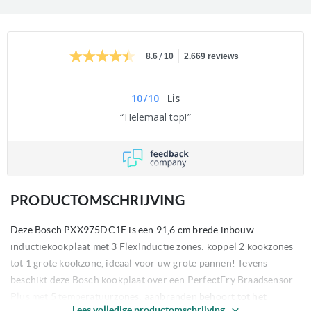
/
8.6
10
2.669 reviews
10
/
10
Lis
Helemaal top!
PRODUCTOMSCHRIJVING
Deze Bosch PXX975DC1E is een 91,6 cm brede inbouw
inductiekookplaat met 3 FlexInductie zones: koppel 2 kookzones
tot 1 grote kookzone, ideaal voor uw grote pannen! Tevens
beschikt deze Bosch kookplaat over een PerfectFry Braadsensor
Plus met 5 temperatuurzones: aanbranden behoort tot het
Lees volledige productomschrijving