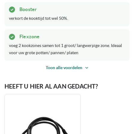
OUTLET, Jubileum Sale
Acties
Booster
verkort de kooktijd tot wel 50%.
FlexInductie zones
Unieke eigenschappen
Perfect Fry braadsensor
Flexzone
Elektronisch
Bediening
voeg 2 kookzones samen tot 1 groot/ langwerpige zone. Ideaal
voor uw grote potten/ pannen/ platen
Zwart
Kleur
Toon alle voordelen
Keramisch glas
Afwerking kookplaat
HEEFT U HIER AL AAN GEDACHT?
17
Aantal kookstanden
5 pits
Aantal kookzones
1x 400x240 mm / 3.3 kW (max.
Pit links voor
PowerBoost 3.7 kW) of 2 x 200x200