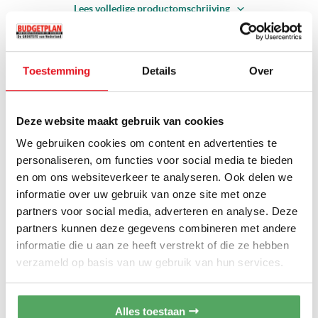
Lees volledige productomschrijving
de vaatwasser wilt laten draaien met weinig vaat erin. Het
gekozen programma wordt sneller en minder intensief gedraaid,
waardoor u tijd, energie en water bespaart.
PRODUCTAFMETINGEN
Toestemming
Details
Over
Belangrijkste kenmerken
XXL instelbaar hoger dan 90 cm
Hoogte
60 cm breed |
Hoog model
| Volledig geïntegreerd
Hoogte instelbaar van 86 - 91 cm
Deze website maakt gebruik van cookies
86 - 91 cm, zie maatschets
Inbouw hoogte
Geschikt voor deurhoogtes van 68,7 - 75,7 cm
We gebruiken cookies om content en advertenties te
RVS kuip met capaciteit voor 13 couverts
personaliseren, om functies voor social media te bieden
Uitgestelde starttijd:
met de uitgestelde start functie kunt u
± 60 cm
Breedte
en om ons websiteverkeer te analyseren. Ook delen we
de vaatwasser laten starten op een tijdstip dat u goed
informatie over uw gebruik van onze site met onze
uitkomt. Tot 19 uur
60 cm
Inbouw breedte
partners voor social media, adverteren en analyse. Deze
Optie halve belading:
met weinig vaat erin, het gekozen
partners kunnen deze gegevens combineren met andere
programma wordt sneller en minder intensief gedraaid,
± 55 cm
Diepte
informatie die u aan ze heeft verstrekt of die ze hebben
waardoor u tijd, energie en water bespaart
verzameld op basis van uw gebruik van hun services.
6 Programma's o.a.: eco-programma en
intensief-programma
57 cm
Inbouw diepte
Flexibele indeling: in hoogte verstelbare bovenkorf en
bovenkorf met handige neerklapbare rekjes
Alles toestaan