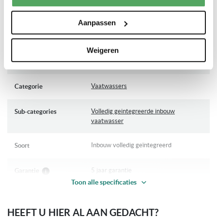
Indicatie zout en glansspoelmiddel
PRODUCTSPECIFICATIES
Geluidsniveau: 47 dB
Aanpassen
Meer
Inventum
Merk
Geleverd nieuw in doos incl. 5 jaar Inventum garantie en
informatie
Weigeren
Nederlandstalige handleiding.
IVW6008AXL
Artikelnummer
Vaatwassers
Categorie
Volledig geintegreerde inbouw
Sub-categories
vaatwasser
Inbouw volledig geïntegreerd
Soort
5 jaar garantie
Garantie
Toon alle specificaties
Op voorraad
Levertijd
HEEFT U HIER AL AAN GEDACHT?