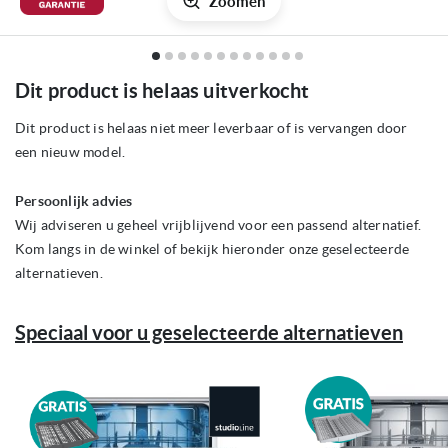
Zoomen
Ga
Dit product is helaas uitverkocht
naar
het
begin
Dit product is helaas niet meer leverbaar of is vervangen door
van
een nieuw model.
de
afbeeldingen-
gallerij
Persoonlijk advies
Wij adviseren u geheel vrijblijvend voor een passend alternatief.
Kom langs in de winkel of bekijk hieronder onze geselecteerde
alternatieven.
Speciaal voor u geselecteerde alternatieven