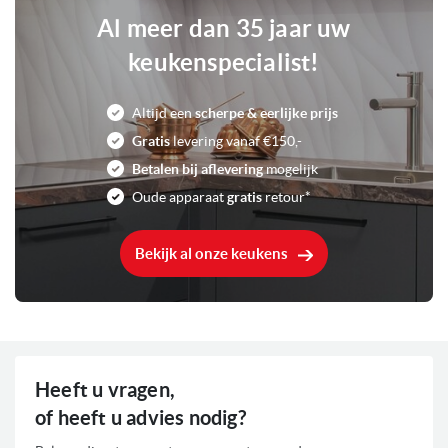
Uitgestelde starttijd
Veiligheid: Aquastop
Al meer dan 35 jaar uw
keukenspecialist!
0
Voorraad
Altijd een
scherpe & eerlijke prijs
Gratis
levering vanaf €150,-
Betalen bij aflevering
mogelijk
Oude apparaat
gratis
retour*
Bekijk al onze keukens
Heeft u vragen,
of heeft u advies nodig?