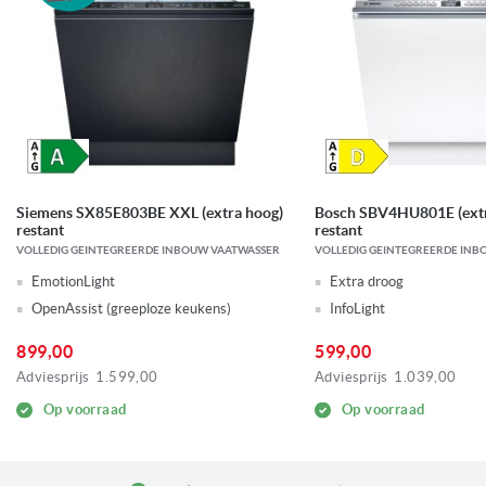
Siemens SX85E803BE XXL (extra hoog)
Bosch SBV4HU801E (extr
restant
restant
VOLLEDIG GEINTEGREERDE INBOUW VAATWASSER
VOLLEDIG GEINTEGREERDE INB
EmotionLight
Extra droog
OpenAssist (greeploze keukens)
InfoLight
899,00
599,00
Adviesprijs
1.599,00
Adviesprijs
1.039,00
Op voorraad
Op voorraad