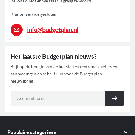
Bel ons direct en we staan u graag te woord.
Klantenservice gesloten
info@budgetplan.nl
Het laatste Budgetplan nieuws?
Blijf op de hoogte van de laatste keukentrends, acties en
aanbiedingen en schrijf u in voor de Budgetplan
nieuwsbrief!
Abonneer
u
Inschri
op
onze
nieuwsbrief
Populaire categorieën