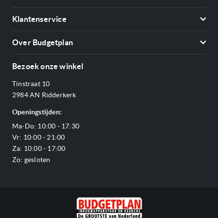
Koelkasten
Klantenservice
Vriezers
Contact
Kookplaten
Over Budgetplan
Annuleren & retourneren
Afzuigkappen
Over ons
Betalen
Bezoek onze winkel
Ovens
Openingstijden
Verzending & bezorging
Stoomovens
Tinstraat 10
Adres & Route
Veelgestelde vragen
Magnetrons
2984 AN Ridderkerk
Vacatures
Offerte aanvragen
Vaatwassers
Openingstijden:
Reviews Budgetplan
Service & garantie
Complete keukens
Ma-Do: 10:00 - 17:30
Blog
Onze merken
Outlet
Vr: 10:00 - 21:00
Sitemap
Za: 10:00 - 17:00
Zo: gesloten