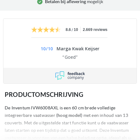
Betalen bij aflevering
mogelijk
/
8.6
10
2.669 reviews
10
/
10
Marga Kwak Keijser
Goed
PRODUCTOMSCHRIJVING
De Inventum IVW6008AXL is een 60 cm brede volledige
integreerbare vaatwasser
(hoog model)
met een inhoud van 13
couverts. Met de uitgestelde start functie kunt u de vaatwasser
laten starten op een tijdstip dat u goed uitkomt. Deze Inventum
vaatwasser is voorzien van een halve belading optie, ideaal als u