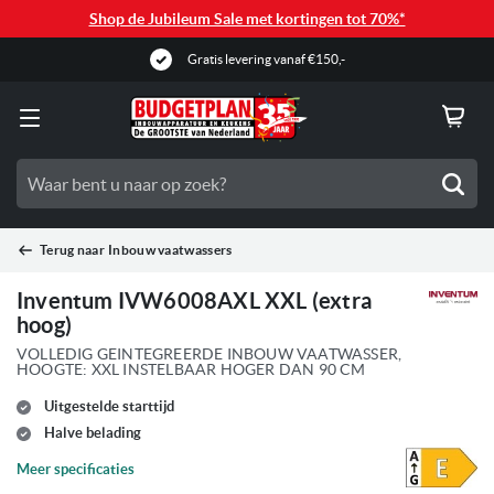
Shop de Jubileum Sale met kortingen tot 70%*
Oude apparaat gratis retour
Zoe
Terug naar
Inbouw vaatwassers
Inventum IVW6008AXL XXL (extra
hoog)
VOLLEDIG GEINTEGREERDE INBOUW VAATWASSER,
HOOGTE: XXL INSTELBAAR HOGER DAN 90 CM
Uitgestelde starttijd
Halve belading
Meer specificaties