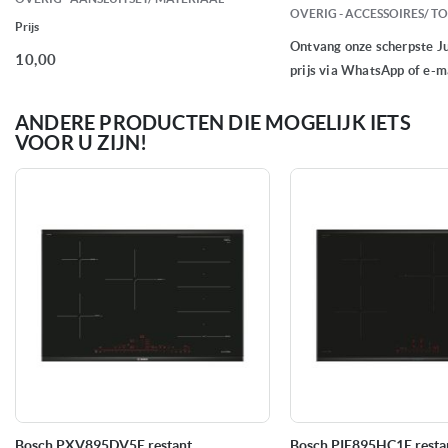
OVERIG - ACCESSOIRES/ 
7,4 kW
Aansluitwaarde
Prijs
Ontvang onze scherpste J
10,00
prijs via WhatsApp of e-ma
Automatische pandetectie
Kenmerken kookplaten
Bediening afzuigkap via
kookplaat mogelijk
ANDERE PRODUCTEN DIE MOGELIJK IETS
Booster kookstand
VOOR U ZIJN!
Braadsensor
Flex kookzone
HomeConnect/ Wifi App
bediening
Kinderslot
Pauzefunctie
Powermanagement functie
mogelijk
Quickstart | Restart
Restwarmte indicatie
Timer
Warmhoud-functie
3
Voorraad
Bosch PXV895DV5E restant
Bosch PIE895HC1E resta