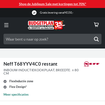
Shop de Jubileum Sale met kortingen tot 70%*
Gratis levering vanaf €150,-
Zoe
Neff T68YYV4C0 restant
INBOUW INDUCTIEKOOKPLAAT, BREEDTE: ± 80
CM
FlexInductie zone
Flex Design*
Meer specificaties