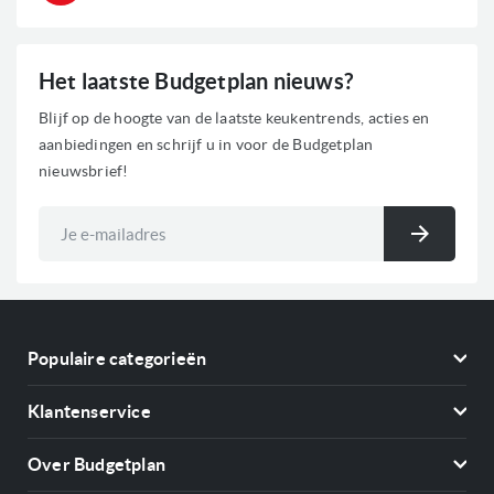
Het laatste Budgetplan nieuws?
Blijf op de hoogte van de laatste keukentrends, acties en
aanbiedingen en schrijf u in voor de Budgetplan
nieuwsbrief!
Abonneer
u
Inschri
op
onze
nieuwsbrief
Populaire categorieën
Koelkasten
Klantenservice
Vriezers
Contact
Kookplaten
Over Budgetplan
Annuleren & retourneren
Afzuigkappen