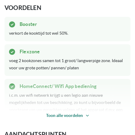
VOORDELEN
Op voorraad
Levertijd
OUTLET, Jubileum Sale
Acties
Booster
verkort de kooktijd tot wel 50%.
FlexInductie zone
Unieke eigenschappen
Flex Design*
Flexzone
Twistpad bediening
Bediening
voeg 2 kookzones samen tot 1 groot/ langwerpige zone. Ideaal
voor uw grote potten/ pannen/ platen
FlexDesign
Kleur
HomeConnect/ Wifi App bediening
Keramisch glas
Afwerking kookplaat
i.c.m. uw wifi netwerk krijgt u een legio aan nieuwe
mogelijkheden tot uw beschikking, zo kunt u bijvoorbeeld de
17 vermogensstanden (9
Aantal kookstanden
voortgang van uw gerechten volgen of het apparaat d.m.v. een
hoofdstanden en 8
Toon alle voordelen
update voorzien van nieuwe functies.
tussenstanden)
AANDACHTSPUNTEN
5 pits
Aantal kookzones