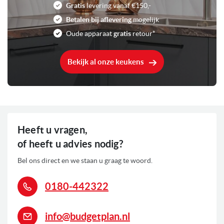
Gratis
levering vanaf €150,-
Betalen bij aflevering
mogelijk
Oude apparaat
gratis
retour*
Bekijk al onze keukens
Heeft u vragen,
of heeft u advies nodig?
Bel ons direct en we staan u graag te woord.
0180-442322
info@budgetplan.nl