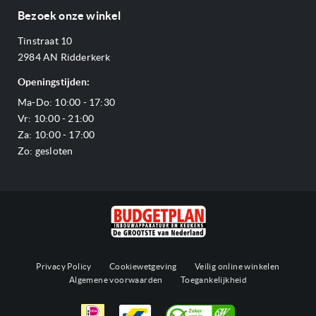
Over ons
Betalen
Bezoek onze winkel
Ovens
Openingstijden
Verzending & bezorging
Stoomovens
Tinstraat 10
Adres & Route
Veelgestelde vragen
Magnetrons
2984 AN Ridderkerk
Vacatures
Offerte aanvragen
Vaatwassers
Openingstijden:
Reviews Budgetplan
Service & garantie
Complete keukens
Ma-Do: 10:00 - 17:30
Blog
Onze merken
Outlet
Vr: 10:00 - 21:00
Sitemap
Za: 10:00 - 17:00
Zo: gesloten
Privacy Policy
Cookiewetgeving
Veilig online winkelen
Algemene voorwaarden
Toegankelijkheid