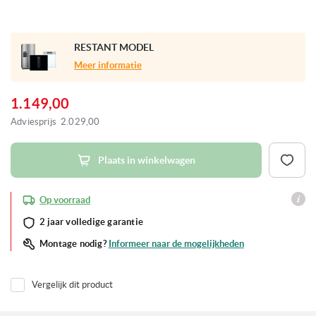
Ga
naar
RESTANT MODEL
het
begin
Meer informatie
van
de
afbeeldingen-
1.149,00
gallerij
Adviesprijs
2.029,00
Plaats in winkelwagen
Op voorraad
2 jaar volledige garantie
Informeer naar de mogelijkheden
Montage nodig?
Vergelijk dit product