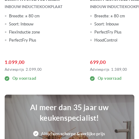
INBOUW INDUCTIEKOOKPLAAT
INBOUW INDUCTIEKOOKP
Breedte:
± 80 cm
Breedte:
± 80 cm
Soort:
Inbouw
Soort:
Inbouw
FlexInductie zone
PerfectFry Plus
PerfectFry Plus
HoodControl
1.099,00
699,00
Adviesprijs
2.099,00
Adviesprijs
1.389,00
Op voorraad
Op voorraad
Al meer dan 35 jaar uw
keukenspecialist!
Altijd een
scherpe & eerlijke prijs