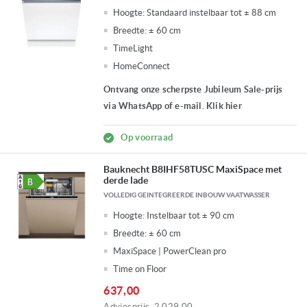
Hoogte:
Standaard instelbaar tot ± 88 cm
Breedte:
± 60 cm
TimeLight
HomeConnect
Ontvang onze scherpste Jubileum Sale-prijs
via WhatsApp of e-mail. Klik hier
Op voorraad
Bauknecht B8IHF58TUSC MaxiSpace met
derde lade
VOLLEDIG GEINTEGREERDE INBOUW VAATWASSER
Hoogte:
Instelbaar tot ± 90 cm
Breedte:
± 60 cm
MaxiSpace | PowerClean pro
Time on Floor
637,00
Adviesprijs
2.029,00