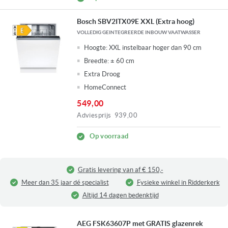
Bosch SBV2ITX09E XXL (Extra hoog)
VOLLEDIG GEINTEGREERDE INBOUW VAATWASSER
Hoogte:
XXL instelbaar hoger dan 90 cm
Breedte:
± 60 cm
Extra Droog
HomeConnect
549,00
Adviesprijs
939,00
Op voorraad
Gratis levering van af € 150,-
Meer dan 35 jaar dé specialist
Fysieke winkel in Ridderkerk
Altijd 14 dagen bedenktijd
AEG FSK63607P met GRATIS glazenrek