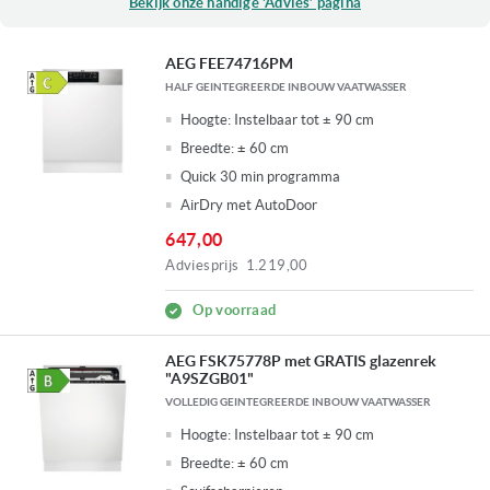
Bekijk onze handige ‘Advies’ pagina
AEG FEE74716PM
HALF GEINTEGREERDE INBOUW VAATWASSER
Hoogte:
Instelbaar tot ± 90 cm
Breedte:
± 60 cm
Quick 30 min programma
AirDry met AutoDoor
647,00
Adviesprijs
1.219,00
Op voorraad
AEG FSK75778P met GRATIS glazenrek
"A9SZGB01"
VOLLEDIG GEINTEGREERDE INBOUW VAATWASSER
Hoogte:
Instelbaar tot ± 90 cm
Breedte:
± 60 cm