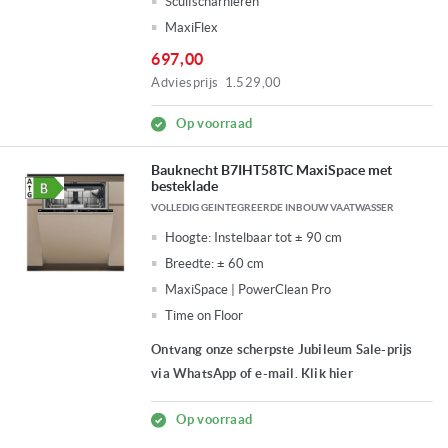
Scuifscharnieren
MaxiFlex
697,00
Adviesprijs
1.529,00
Op voorraad
Bauknecht B7IHT58TC MaxiSpace met
besteklade
VOLLEDIG GEINTEGREERDE INBOUW VAATWASSER
Hoogte:
Instelbaar tot ± 90 cm
Breedte:
± 60 cm
MaxiSpace | PowerClean Pro
Time on Floor
Ontvang onze scherpste Jubileum Sale-prijs
via WhatsApp of e-mail. Klik hier
Op voorraad