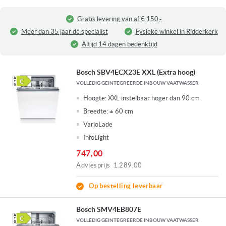
Gratis levering van af € 150,-
Meer dan 35 jaar dé specialist
Fysieke winkel in Ridderkerk
Altijd 14 dagen bedenktijd
Bosch SBV4ECX23E XXL (Extra hoog)
VOLLEDIG GEINTEGREERDE INBOUW VAATWASSER
Hoogte:
XXL instelbaar hoger dan 90 cm
Breedte:
± 60 cm
VarioLade
InfoLight
747,00
Adviesprijs
1.289,00
Op bestelling leverbaar
Bosch SMV4EB807E
VOLLEDIG GEINTEGREERDE INBOUW VAATWASSER