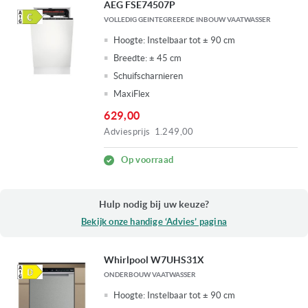
AEG FSE74507P
VOLLEDIG GEINTEGREERDE INBOUW VAATWASSER
Hoogte:
Instelbaar tot ± 90 cm
Breedte:
± 45 cm
Schuifscharnieren
MaxiFlex
629,00
Adviesprijs
1.249,00
Op voorraad
Hulp nodig bij uw keuze?
Bekijk onze handige ‘Advies’ pagina
Whirlpool W7UHS31X
ONDERBOUW VAATWASSER
Hoogte:
Instelbaar tot ± 90 cm