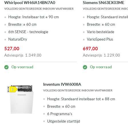
Whirlpool WH6IA14BN7A0
Siemens SN63EX03ME
VOLLEDIG GEINTEGREERDE INBOUW VAATWASSER
VOLLEDIG GEINTEGREERDE INB
Hoogte:
Instelbaar tot ± 90 cm
Hoogte:
Standaard instel
Breedte:
± 60 cm
Breedte:
± 60 cm
6th SENSE - technologie
Vario besteklade
NaturalDry
VarioSpeed Plus
527,00
697,00
Adviesprijs
1.349,00
Adviesprijs
1.229,00
Op voorraad
Op voorraad
Inventum IVW6008A
VOLLEDIG GEINTEGREERDE INBOUW VAATWASSER
Hoogte:
Standaard instelbaar tot ± 88 cm
Breedte:
± 60 cm
6 Programma's
Uitgestelde starttijd