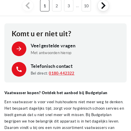
U
Pagina
Pagina
...
Pagina
1
2
3
10
lees
momenteel
Komt u er niet uit?
pagina
Veel gestelde vragen
Met antwoorden hierop
Telefonisch contact
Bel direct:
0180-442322
Vaatwasser kopen? Ontdek het aanbod bij Budgetplan
Een vaatwasser is voor veel huishoudens niet meer weg te denken.
Het bespaart dagelijks tijd, zorgt voor hygiënisch schoon servies en
biedt gemak dat u niet snel meer wilt missen. Bij Budgetplan
begrijpen we hoe belangrijk dit apparaat is in het dagelijks leven.
Daarom vindt u bij ons een ruim assortiment vaatwassers van