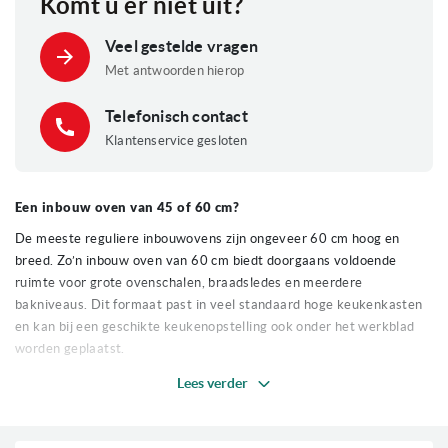
Komt u er niet uit?
pagina
Veel gestelde vragen
Met antwoorden hierop
Telefonisch contact
Klantenservice gesloten
Een inbouw oven van 45 of 60 cm?
De meeste reguliere inbouwovens zijn ongeveer 60 cm hoog en
breed. Zo’n inbouw oven van 60 cm biedt doorgaans voldoende
ruimte voor grote ovenschalen, braadsledes en meerdere
bakniveaus. Dit formaat past in veel standaard hoge keukenkasten
en kan bij een geschikte keukenopstelling ook onder het werkblad
worden geplaatst.
Lees verder
De term ‘60 cm’ verwijst meestal naar de hoogteklasse van het
apparaat. De exacte nismaten kunnen per model verschillen. Meet
daarom altijd de hoogte, breedte en diepte van de nis en controleer