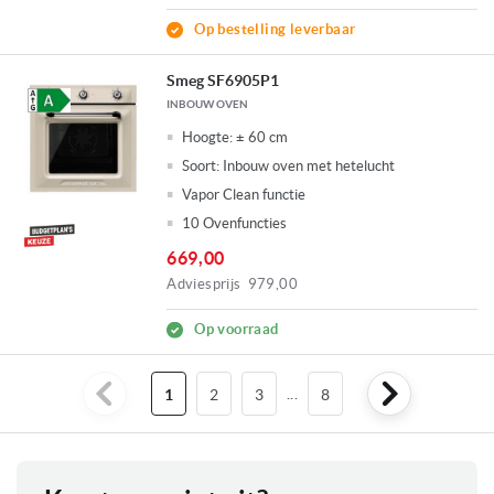
Op bestelling leverbaar
Smeg SF6905P1
INBOUW OVEN
Hoogte:
± 60 cm
Soort:
Inbouw oven met hetelucht
Vapor Clean functie
10 Ovenfuncties
669,00
Adviesprijs
979,00
Op voorraad
U
Pagina
Pagina
...
Pagina
1
2
3
8
lees
momenteel