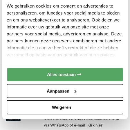
We gebruiken cookies om content en advertenties te
Hoogte:
± 60 cm
personaliseren, om functies voor social media te bieden
Soort:
Inbouw oven met hetelucht
en om ons websiteverkeer te analyseren. Ook delen we
Eco Clean Direct zelfreinigende achterwand
informatie over uw gebruik van onze site met onze
Cleaning Assistance reinigingssyteem
partners voor social media, adverteren en analyse. Deze
749,00
partners kunnen deze gegevens combineren met andere
Adviesprijs
1.199,00
informatie die u aan ze heeft verstrekt of die ze hebben
verzameld op basis van uw gebruik van hun services.
Op bestelling leverbaar
Siemens HB472G0B3
Alles toestaan
INBOUW OVEN
Hoogte:
± 60 cm
Aanpassen
Soort:
Inbouw oven met hetelucht
ActiveClean Pyrolyse reiniging
Weigeren
CookControl10 programma's
Ontvang onze scherpste Jubileum Sale-prijs
via WhatsApp of e-mail. Klik hier