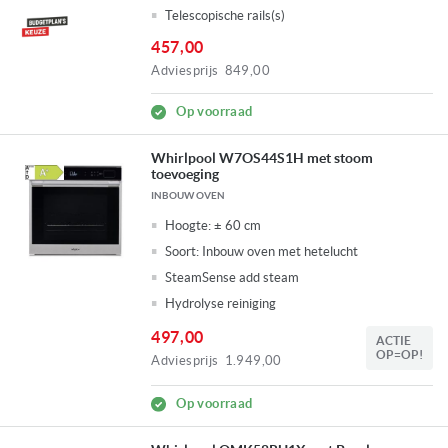
Telescopische rails(s)
457,00
Adviesprijs
849,00
Op voorraad
Whirlpool W7OS44S1H met stoom
toevoeging
INBOUW OVEN
Hoogte:
± 60 cm
Soort:
Inbouw oven met hetelucht
SteamSense add steam
Hydrolyse reiniging
497,00
ACTIE
OP=OP!
Adviesprijs
1.949,00
Op voorraad