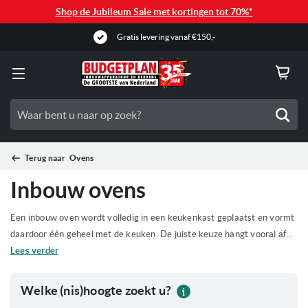
Shop de Jubileum Sale met kortingen tot 70%*
Zoe
Terug naar
Ovens
Inbouw ovens
Een inbouw oven wordt volledig in een keukenkast geplaatst en vormt
daardoor één geheel met de keuken. De juiste keuze hangt vooral af
van de beschikbare nismaat, de gerechten die je bereidt en het
Lees verder
gewenste gebruiksgemak. Voor een huishouden dat regelmatig bakt of
grote ovenschalen gebruikt, is een oven van ongeveer 60 cm hoog
Welke (nis)hoogte zoekt u?
Wel
meestal de praktischste keuze. Een compact model van 45 cm is