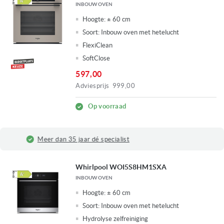
INBOUW OVEN
Hoogte:
± 60 cm
Soort:
Inbouw oven met hetelucht
FlexiClean
SoftClose
597,00
Adviesprijs
999,00
Op voorraad
Fysieke winkel in Ridderkerk
Whirlpool WOI5S8HM1SXA
INBOUW OVEN
Hoogte:
± 60 cm
Soort:
Inbouw oven met hetelucht
Hydrolyse zelfreiniging