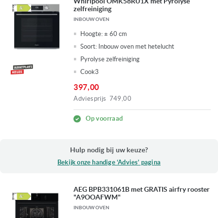
Whirlpool OMK58RU1X met Pyrolyse
zelfreiniging
INBOUW OVEN
Hoogte:
± 60 cm
Soort:
Inbouw oven met hetelucht
Pyrolyse zelfreiniging
Cook3
397,00
Adviesprijs
749,00
Op voorraad
Hulp nodig bij uw keuze?
Bekijk onze handige ‘Advies’ pagina
AEG BPB331061B met GRATIS airfry rooster
"A9OOAFWM"
INBOUW OVEN