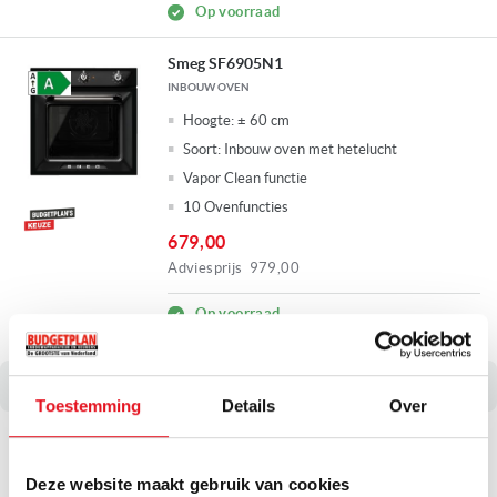
Op voorraad
Smeg SF6905N1
INBOUW OVEN
Hoogte:
± 60 cm
Soort:
Inbouw oven met hetelucht
Vapor Clean functie
10 Ovenfuncties
679,00
Adviesprijs
979,00
Op voorraad
Fysieke winkel in Ridderkerk
Toestemming
Details
Over
Bosch HBG7321B1 met zelfreinigende
katalytische achterwand
Deze website maakt gebruik van cookies
INBOUW OVEN