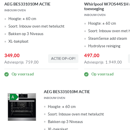
AEG BES331010M ACTIE
Whirlpool W7OS44S1H 
toevoeging
INBOUW OVEN
INBOUW OVEN
Hoogte:
± 60 cm
Hoogte:
± 60 cm
Soort:
Inbouw oven met hetelucht
Soort:
Inbouw oven met h
Bakken op 3 Niveaus
SteamSense add steam
XL-bakplaat
Hydrolyse reiniging
349,00
497,00
ACTIE OP=OP!
Adviesprijs
759,00
Adviesprijs
1.949,00
Op voorraad
Op voorraad
AEG BES331010M ACTIE
INBOUW OVEN
Hoogte:
± 60 cm
Soort:
Inbouw oven met hetelucht
Bakken op 3 Niveaus
XL-bakplaat