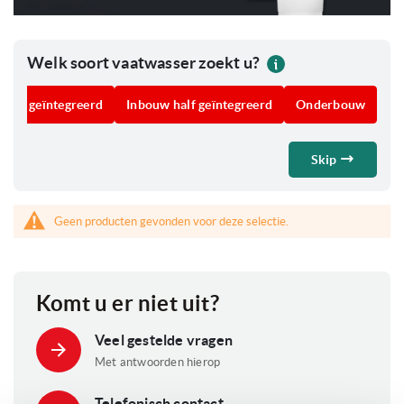
langs in de showroom om samen te ontdekken welke inbouw
vaatwasser perfect past in jouw keuken.
Welk soort vaatwasser zoekt u?
Wel
edig geïntegreerd
Standaard instelbaar tot ± 88 cm
Inbouw half geïntegreerd
Instelbaar tot ± 90 cm
Onderbouw
XX
Skip
Geen producten gevonden voor deze selectie.
Komt u er niet uit?
Veel gestelde vragen
Met antwoorden hierop
Telefonisch contact