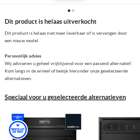
Ga
Dit product is helaas uitverkocht
naar
het
begin
Dit product is helaas niet meer leverbaar of is vervangen door
van
een nieuw model.
de
afbeeldingen-
gallerij
Persoonlijk advies
Wij adviseren u geheel vrijblijvend voor een passend alternatief.
Kom langs in de winkel of bekijk hieronder onze geselecteerde
alternatieven.
Speciaal voor u geselecteerde alternatieven