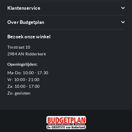
Koelkasten
Klantenservice
Vriezers
Contact
Kookplaten
Over Budgetplan
Annuleren & retourneren
Afzuigkappen
Over ons
Betalen
Bezoek onze winkel
Ovens
Openingstijden
Verzending & bezorging
Stoomovens
Tinstraat 10
Adres & Route
Veelgestelde vragen
Magnetrons
2984 AN Ridderkerk
Vacatures
Offerte aanvragen
Vaatwassers
Openingstijden:
Reviews Budgetplan
Service & garantie
Complete keukens
Ma-Do: 10:00 - 17:30
Blog
Onze merken
Outlet
Vr: 10:00 - 21:00
Sitemap
Za: 10:00 - 17:00
Zo: gesloten