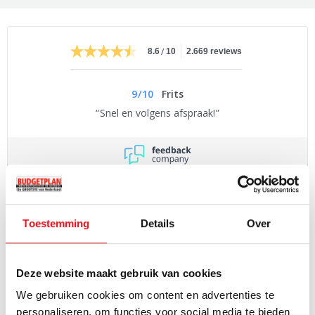
/
8.6
10
2.669 reviews
9
/
10
Frits
Snel en volgens afspraak!
PRODUCTOMSCHRIJVING
Toestemming
Details
Over
De Atag CS6611C is een 60 cm hoge inbouw combi-stoomoven
met een culisensor: een kerntemperatuurmeter om de exacte
temperatuur te meten van uw gerechten. Maak gebruik van 131
Deze website maakt gebruik van cookies
automatische programma's, 11 ovenfuncties en 3 stoomfuncties,
zoals een professioneel SousVide programma voor resultaten
We gebruiken cookies om content en advertenties te
Lees volledige productomschrijving
zoals u gewend bent in een sterrenchef restaurant. Tevens
personaliseren, om functies voor social media te bieden