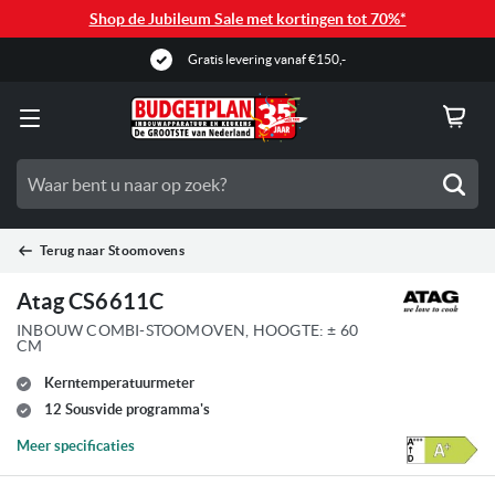
Shop de Jubileum Sale met kortingen tot 70%*
Gratis levering vanaf €150,-
Zoe
Terug naar
Stoomovens
Atag CS6611C
INBOUW COMBI-STOOMOVEN, HOOGTE: ± 60
CM
Kerntemperatuurmeter
12 Sousvide programma's
Meer specificaties