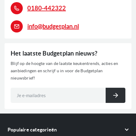
Inschuifbare roosters en/of bakplaten
0180-442322
Kerntemperatuur meter
Boven-/en onderwarmte
Grill functie
info@budgetplan.nl
Hetelucht functie
Sous-Vide functie
Stoom functie
Het laatste Budgetplan nieuws?
0
Voorraad
Blijf op de hoogte van de laatste keukentrends, acties en
aanbiedingen en schrijf u in voor de Budgetplan
nieuwsbrief!
Abonneer
u
Inschri
op
onze
nieuwsbrief
Populaire categorieën