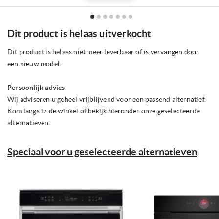
Ga
Dit product is helaas uitverkocht
naar
het
begin
Dit product is helaas niet meer leverbaar of is vervangen door
van
een nieuw model.
de
afbeeldingen-
gallerij
Persoonlijk advies
Wij adviseren u geheel vrijblijvend voor een passend alternatief.
Kom langs in de winkel of bekijk hieronder onze geselecteerde
alternatieven.
Speciaal voor u geselecteerde alternatieven