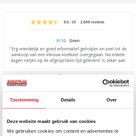
/
8.6
10
2.669 reviews
9
/
10
Geen
Erg vriendelijk en goed informatief geholpen en snel tot de
aankoop van een inbouw koelkast overgegaan. Na enkele
dagen netjes op de afgesproken tijd geleverd. Is zeker aan
te bevelen.
PRODUCTOMSCHRIJVING
Toestemming
Details
Over
De 45 cm hoge Atag CX4592C is een inbouw combimagnetron
met grafiet, voorzien van Boven- en onderwarmte zodat u deze
Deze website maakt gebruik van cookies
inbouw combi-magnetron als een volwaardige compacte
We gebruiken cookies om content en advertenties te
inbouwoven met magnetron kunt gebruiken! Daarnaast is deze