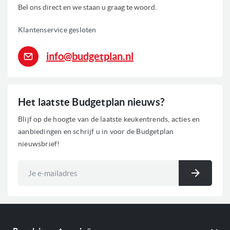
ovenprogramma's
magnetrons
Bel ons direct en we staan u graag te woord.
Klapdeur
De Atag CX4592C inbouw combimagnetron wordt geleverd incl.
Inschuifbare roosters en/of bakplaten
5 jaar Atag garantie (na aanmelding www.hps.nl) en handleiding.
Klantenservice gesloten
Boven-/en onderwarmte
Grill functie
Hetelucht functie
info@budgetplan.nl
Magnetron functie
Eenvoudig te reinigen emaille
0
Het laatste Budgetplan nieuws?
Voorraad
Blijf op de hoogte van de laatste keukentrends, acties en
aanbiedingen en schrijf u in voor de Budgetplan
nieuwsbrief!
Abonneer
u
Inschri
op
onze
nieuwsbrief