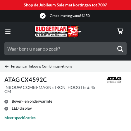
Shop de Jubileum Sale met kortingen tot 70%*
Zoe
Terug naar
Inbouw Combimagnetrons
ATAG CX4592C
INBOUW COMBI-MAGNETRON, HOOGTE: ± 45
CM
Boven- en onderwarmte
LED display
Meer specificaties