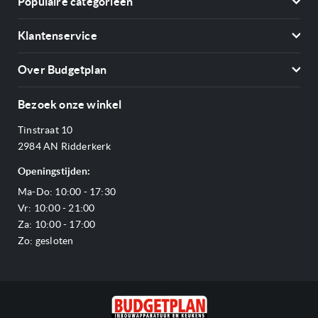
Populaire categorieën
Koelkasten
Klantenservice
Vriezers
Contact
Kookplaten
Over Budgetplan
Annuleren & retourneren
Afzuigkappen
Over ons
Betalen
Bezoek onze winkel
Ovens
Openingstijden
Verzending & bezorging
Stoomovens
Tinstraat 10
Adres & Route
Veelgestelde vragen
Magnetrons
2984 AN Ridderkerk
Vacatures
Offerte aanvragen
Vaatwassers
Openingstijden:
Reviews Budgetplan
Service & garantie
Complete keukens
Ma-Do: 10:00 - 17:30
Blog
Onze merken
Outlet
Vr: 10:00 - 21:00
Sitemap
Za: 10:00 - 17:00
Zo: gesloten