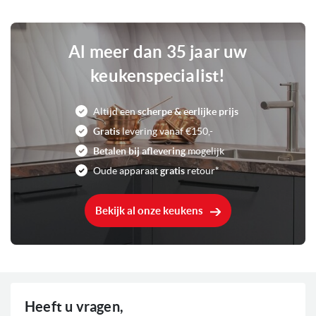
Achter rechts: 21 cm ∅, 2100 Watt, met
Pit rechts achter
Booster 3000 Watt
Al meer dan 35 jaar uw
7200 Watt
Aansluitwaarde
keukenspecialist!
Booster kookstand
Kenmerken
Altijd een
scherpe & eerlijke prijs
Flex kookzone
kookplaten
Gratis
levering vanaf €150,-
Timer
Betalen bij aflevering
mogelijk
Oude apparaat
0
gratis
retour*
Voorraad
Bekijk al onze keukens
Heeft u vragen,