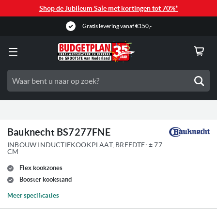
Shop de Jubileum Sale met kortingen tot 70%*
Gratis levering vanaf €150,-
Zoe
Bauknecht BS7277FNE
INBOUW INDUCTIEKOOKPLAAT, BREEDTE: ± 77
CM
Flex kookzones
Booster kookstand
Meer specificaties