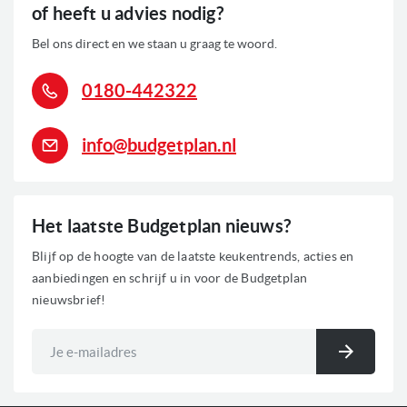
of heeft u advies nodig?
Bel ons direct en we staan u graag te woord.
0180-442322
info@budgetplan.nl
Het laatste Budgetplan nieuws?
Blijf op de hoogte van de laatste keukentrends, acties en
aanbiedingen en schrijf u in voor de Budgetplan
nieuwsbrief!
Abonneer
u
Inschri
op
onze
nieuwsbrief