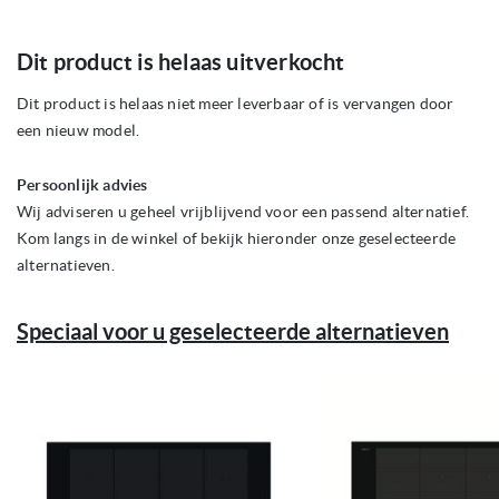
Ga
Dit product is helaas uitverkocht
naar
het
begin
Dit product is helaas niet meer leverbaar of is vervangen door
van
een nieuw model.
de
afbeeldingen-
gallerij
Persoonlijk advies
Wij adviseren u geheel vrijblijvend voor een passend alternatief.
Kom langs in de winkel of bekijk hieronder onze geselecteerde
alternatieven.
Speciaal voor u geselecteerde alternatieven