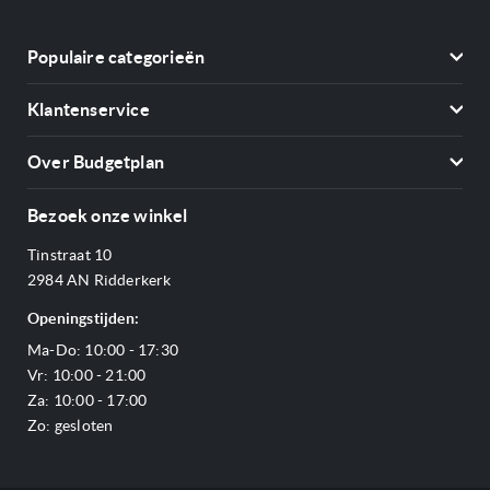
Populaire categorieën
Koelkasten
Klantenservice
Vriezers
Contact
Kookplaten
Over Budgetplan
Annuleren & retourneren
Afzuigkappen
Over ons
Betalen
Bezoek onze winkel
Ovens
Openingstijden
Verzending & bezorging
Stoomovens
Tinstraat 10
Adres & Route
Veelgestelde vragen
Magnetrons
2984 AN Ridderkerk
Vacatures
Offerte aanvragen
Vaatwassers
Openingstijden:
Reviews Budgetplan
Service & garantie
Complete keukens
Ma-Do: 10:00 - 17:30
Blog
Onze merken
Outlet
Vr: 10:00 - 21:00
Sitemap
Za: 10:00 - 17:00
Zo: gesloten