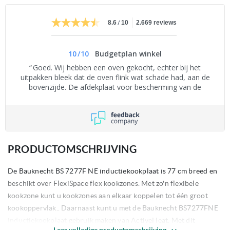
/
8.6
10
2.669 reviews
10
/
10
Budgetplan winkel
Goed. Wij hebben een oven gekocht, echter bij het
uitpakken bleek dat de oven flink wat schade had, aan de
bovenzijde. De afdekplaat voor bescherming van de
onderdelen was ingedeukt. Het leek of er bij het bedrijf wat
was opgevallen. Zelf heb ik het maar een beetje uitgedeukt
en de oven getest of hij het naar behoren deed. Het is
jammer dat dit niet gemeld was aan mij, ik neem aan dat
goederen bij binnenkomst worden gecontroleerd. (Ik heb
eventueel een foto van de schade, mocht daar interesse
PRODUCTOMSCHRIJVING
voor zijn)
De Bauknecht BS 7277F NE inductiekookplaat is 77 cm breed en
beschikt over FlexiSpace flex kookzones. Met zo'n flexibele
kookzone kunt u kookzones aan elkaar koppelen tot één groot
kookoppervlak.. Daarnaast kunt u met de Bauknecht BS7277FNE
inductiekookplaat gebruik maken van ActiveHeat. Met dit