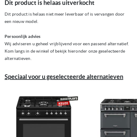
Dit product is helaas uitverkocht
naar
het
begin
Dit product is helaas niet meer leverbaar of is vervangen door
van
een nieuw model.
de
afbeeldingen-
gallerij
Persoonlijk advies
Wij adviseren u geheel vrijblijvend voor een passend alternatief.
Kom langs in de winkel of bekijk hieronder onze geselecteerde
alternatieven.
Speciaal voor u geselecteerde alternatieven