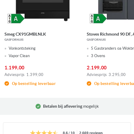
Smeg CX91GMBLNLK
Stoves Richmond 90 DF, 
GASFORNUIS
GASFORNUIS
Vonkontsteking
5 Gasbranders oa Wokb
Vapor Clean
3 Ovens
1.199,00
2.199,00
Adviesprijs
1.399,00
Adviesprijs
3.295,00
Op bestelling leverbaar
Op bestelling leverb
Betalen bij aflevering
mogelijk
/
8.6
10
2.669 reviews