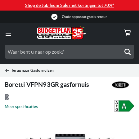
Shop de Jubileum Sale met kortingen tot 70%*
Oude apparaat gratis retour
Zoe
Terug naar
Gasfornuizen
Boretti VFPN93GR gasfornuis
Meer specificaties
Ga
naar
het
einde