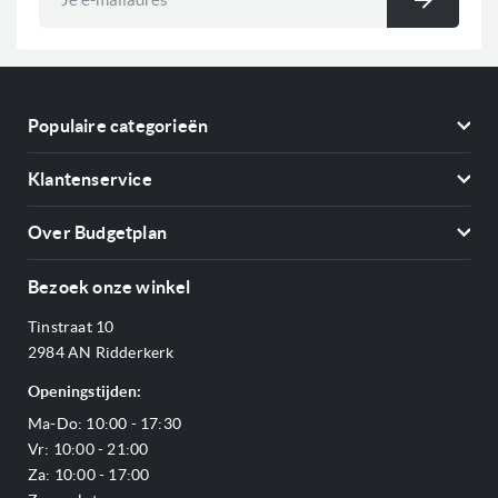
Inschri
op
onze
nieuwsbrief
Populaire categorieën
Koelkasten
Klantenservice
Vriezers
Contact
Kookplaten
Over Budgetplan
Annuleren & retourneren
Afzuigkappen
Over ons
Betalen
Bezoek onze winkel
Ovens
Openingstijden
Verzending & bezorging
Stoomovens
Tinstraat 10
Adres & Route
Veelgestelde vragen
Magnetrons
2984 AN Ridderkerk
Vacatures
Offerte aanvragen
Vaatwassers
Openingstijden:
Reviews Budgetplan
Service & garantie
Complete keukens
Ma-Do: 10:00 - 17:30
Blog
Onze merken
Outlet
Vr: 10:00 - 21:00
Sitemap
Za: 10:00 - 17:00