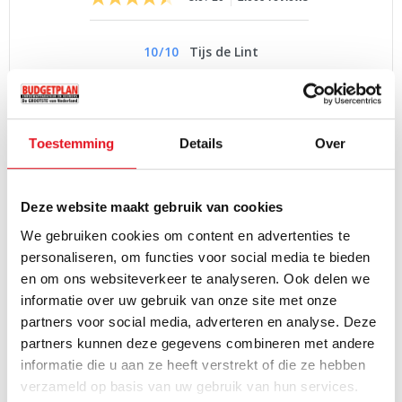
10
/
10
Tijs de Lint
Onze nieuwe kookplaat was prima geprijsd en de
installateurs van Budgetplan waren deskundig en heel
vriendelijk.
Toestemming
Details
Over
Deze website maakt gebruik van cookies
PRODUCTOMSCHRIJVING
We gebruiken cookies om content en advertenties te
Het Boretti VFPN93GR gasfornuis is een Groen, 90 cm breed
personaliseren, om functies voor social media te bieden
fornuis uit de Linea Principale serie is voorzien van 4 gaspitten +
en om ons websiteverkeer te analyseren. Ook delen we
FryTop inclusief een wokbrander met 5 Kw vermogen, een
informatie over uw gebruik van onze site met onze
multifunctionele oven met 12 functies en quickstart. Daarnaast
partners voor social media, adverteren en analyse. Deze
beschikt de Boretti VFPN93GR over een elektronische klok en
partners kunnen deze gegevens combineren met andere
Lees volledige productomschrijving
mantelkoeling zodat het fornuis ingebouwd kan worden in uw
informatie die u aan ze heeft verstrekt of die ze hebben
keuken.
verzameld op basis van uw gebruik van hun services.