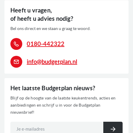
Heeft u vragen,
of heeft u advies nodig?
Bel ons direct en we staan u graag te woord.
0180-442322
info@budgetplan.nl
Het laatste Budgetplan nieuws?
Blijf op de hoogte van de laatste keukentrends, acties en
aanbiedingen en schrijf u in voor de Budgetplan
nieuwsbrief!
Abonneer
u
Inschri