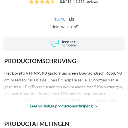
/
8.6
10
2.669 reviews
10
/
10
Lis
Helemaal top!
PRODUCTOMSCHRIJVING
Het Boretti VFPN93RB gasfornuis is een Bourgondisch Rood, 90
cm breed fornuis uit de Linea Principale serie is voorzien van 4
gaspitten + FryTop inclusief een wokbrander met 5 Kw vermogen,
een multifunctionele oven met 12 functies en quickstart.
Daarnaast beschikt de Boretti VFPN93RB over een elektronische
Lees volledige productomschrijving
klok en mantelkoeling zodat het fornuis ingebouwd kan worden in
uw keuken.
PRODUCTAFMETINGEN
Eigenschappen van het Boretti VFPN93RB gasfornuis;