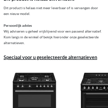
het
begin
Dit product is helaas niet meer leverbaar of is vervangen door
van
een nieuw model.
de
afbeeldingen-
gallerij
Persoonlijk advies
Wij adviseren u geheel vrijblijvend voor een passend alternatief.
Kom langs in de winkel of bekijk hieronder onze geselecteerde
alternatieven.
Speciaal voor u geselecteerde alternatieven