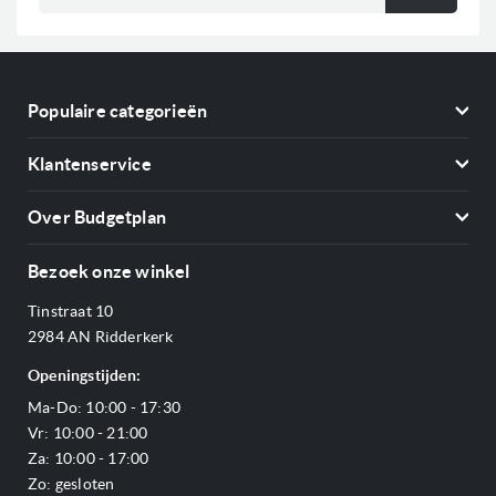
op
onze
nieuwsbrief
Populaire categorieën
Koelkasten
Klantenservice
Vriezers
Contact
Kookplaten
Over Budgetplan
Annuleren & retourneren
Afzuigkappen
Over ons
Betalen
Bezoek onze winkel
Ovens
Openingstijden
Verzending & bezorging
Stoomovens
Tinstraat 10
Adres & Route
Veelgestelde vragen
Magnetrons
2984 AN Ridderkerk
Vacatures
Offerte aanvragen
Vaatwassers
Openingstijden:
Reviews Budgetplan
Service & garantie
Complete keukens
Ma-Do: 10:00 - 17:30
Blog
Onze merken
Outlet
Vr: 10:00 - 21:00
Sitemap
Za: 10:00 - 17:00
Zo: gesloten