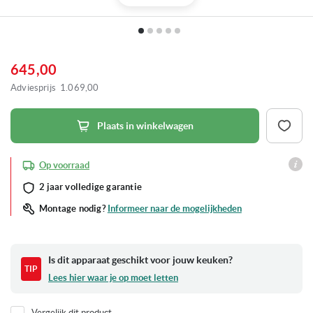
Ga
naar
het
645,00
begin
van
Adviesprijs
1.069,00
de
afbeeldingen-
gallerij
Plaats in winkelwagen
Op voorraad
2 jaar volledige garantie
Informeer naar de mogelijkheden
Montage nodig?
Is dit apparaat geschikt voor jouw keuken?
Lees hier waar je op moet letten
Vergelijk dit product