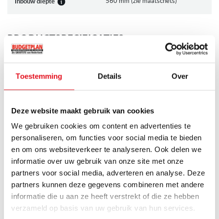
Inhoud vriesruimte: 15 liter
560 mm (zie maatschets)
Inbouw diepte
Bewaartijd bij storing: 10 h
Invriescapaciteit: 3 kg
PRODUCTSPECIFICATIES
Overige kenmerken
Meer
Bosch
Merk
Klimaatklasse: SN-ST
informatie
Toestemming
Details
Over
Meegeleverde toebehoren: boterdoos, 2 x eiervak, 3 x
KIL425SE0
Artikelnummer
ijsblokjesvorm
Deze website maakt gebruik van cookies
Koelkasten
Categorie
Geleverd nieuw in doos incl. garantie en handleiding
We gebruiken cookies om content en advertenties te
De Bosch KIL425SE0 is de opvolger van de Bosch KIL24NSF0
personaliseren, om functies voor social media te bieden
Inbouw
Soort
en om ons websiteverkeer te analyseren. Ook delen we
informatie over uw gebruik van onze site met onze
Inbouw koelkast
Sub-categories
partners voor social media, adverteren en analyse. Deze
partners kunnen deze gegevens combineren met andere
2 jaar volledige garantie
Garantie
informatie die u aan ze heeft verstrekt of die ze hebben
verzameld op basis van uw gebruik van hun services.
Toon alle specificaties
Op voorraad
Levertijd