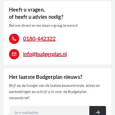
Heeft u vragen,
of heeft u advies nodig?
Bel ons direct en we staan u graag te woord.
0180-442322
info@budgetplan.nl
Het laatste Budgetplan nieuws?
Blijf op de hoogte van de laatste keukentrends, acties en
aanbiedingen en schrijf u in voor de Budgetplan
nieuwsbrief!
Abonneer
u
Inschri