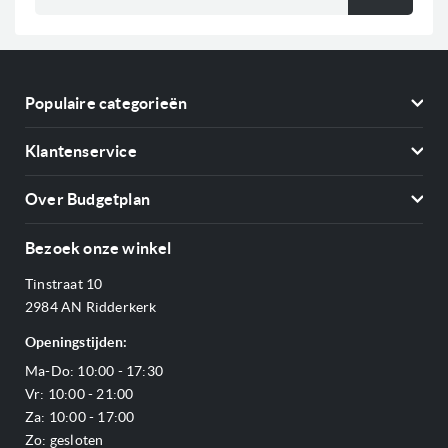
op
onze
nieuwsbrief
Populaire categorieën
Koelkasten
Klantenservice
Vriezers
Contact
Kookplaten
Over Budgetplan
Annuleren & retourneren
Afzuigkappen
Over ons
Betalen
Bezoek onze winkel
Ovens
Openingstijden
Verzending & bezorging
Stoomovens
Tinstraat 10
Adres & Route
Veelgestelde vragen
Magnetrons
2984 AN Ridderkerk
Vacatures
Offerte aanvragen
Vaatwassers
Openingstijden:
Reviews Budgetplan
Service & garantie
Complete keukens
Ma-Do: 10:00 - 17:30
Blog
Onze merken
Outlet
Vr: 10:00 - 21:00
Sitemap
Za: 10:00 - 17:00
Zo: gesloten