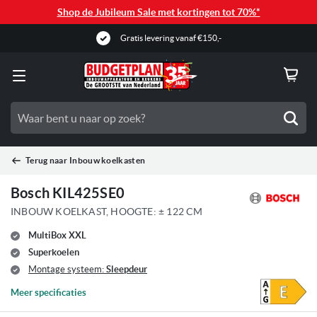
Shop de Jubileum Sale met kortingen tot 70%*
Gratis levering vanaf €150,-
Zoe
Terug naar
Inbouw koelkasten
Bosch KIL425SE0
INBOUW KOELKAST, HOOGTE: ± 122 CM
MultiBox XXL
Superkoelen
Montage systeem:
Sleepdeur
Meer specificaties