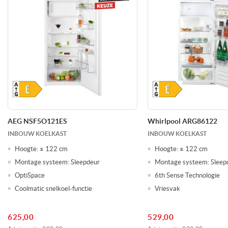
Gehard glazen legplateaus
Kenmerken koelkasten
Snelkoel functie
Verlichting: LED binnenverlichting
1
Voorraad
AEG NSF5O121ES
Whirlpool ARG86122
INBOUW KOELKAST
INBOUW KOELKAST
Hoogte:
± 122 cm
Hoogte:
± 122 cm
Montage systeem:
Sleepdeur
Montage systeem:
Sleep
OptiSpace
6th Sense Technologie
Coolmatic snelkoel-functie
Vriesvak
625,00
529,00