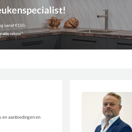
eukenspecialist!
Geschikt voor plaatsing
Max magnetron vermogen
ng vanaf €150,-
gratis
retour*
Stoom soort
Draaiplateau
Aansluitwaarde
Kenmerken magnetrons
es en aanbiedingen en