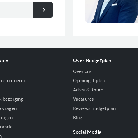
Voorraad
Inschrijven
vice
Over Budgetplan
Over ons
 retourneren
Openingstijden
Adres & Route
& bezorging
Vacatures
e vragen
Reviews Budgetplan
vragen
Blog
rantie
Social Media
n