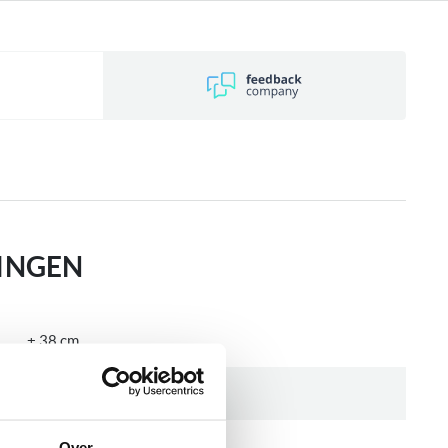
INGEN
± 38 cm
360 mm
± 60 cm
Over