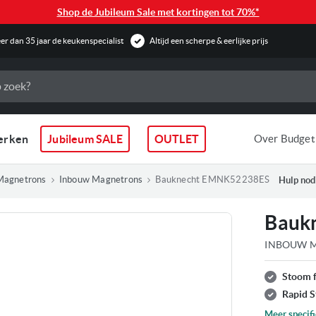
Shop de Jubileum Sale met kortingen tot 70%*
r dan 35 jaar de keukenspecialist
Altijd een scherpe & eerlijke prijs
erken
Jubileum SALE
OUTLET
Over Budget
Magnetrons
Inbouw Magnetrons
Bauknecht EMNK52238ES
Hulp nod
Bauk
INBOUW M
Stoom f
ldingen-
Rapid S
ij
Meer specifi