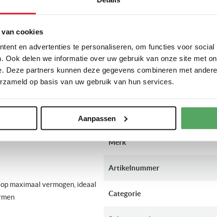
Inbouw breedte
kast
 van cookies
ent en advertenties te personaliseren, om functies voor social
Diepte
. Ook delen we informatie over uw gebruik van onze site met on
e. Deze partners kunnen deze gegevens combineren met andere i
Inbouw diepte
erzameld op basis van uw gebruik van hun services.
PRODUCTSPECIFI
ot in de kern verwarmd worden
Aanpassen
Meer
Merk
informatie
Artikelnummer
 op maximaal vermogen, ideaal
Categorie
armen