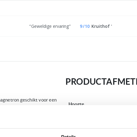
Geweldige ervaring
9
/
10
Kruithof '
PRODUCTAFMET
agnetron geschikt voor een
Hoogte
sel tot 7x sneller en
iteit behoudt. Deze Bauknecht
Inbouw hoogte
dat alle vitamines en
haal, meegeleverd).
Breedte
Details