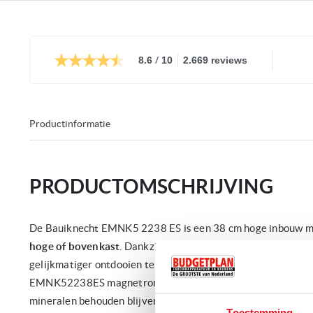
/
8.6
10
2.669 reviews
Productinformatie
PRODUCTOMSCHRIJVING
De Bauiknecht EMNK5 2238 ES is een 38 cm hoge inbouw m
hoge of bovenkast
. Dankzij de Rapid Defrost kunt u uw voed
gelijkmatiger ontdooien terwijl u een perfecte voedselkwal
EMNK52238ES magnetron beschikt over een stoomfunctie zo
mineralen behouden blijven (middels een vierkante stoomsc
Toestemming