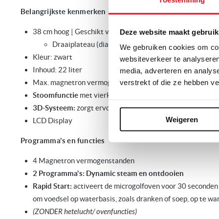
Belangrijkste kenmerken
38 cm hoog | Geschikt voor inbouw in
hoge kast of boven
Deze website maakt gebruik
Draaiplateau (diameter: 250 mm)
We gebruiken cookies om cont
Kleur: zwart
websiteverkeer te analyseren
Inhoud: 22 liter
media, adverteren en analys
verstrekt of die ze hebben v
Max. magnetron vermogen: 750 Watt
Stoomfunctie
met vierkante stoomschaal
3D-Systeem:
zorgt ervoor dat uw gerechten gelijkmatig t
Weigeren
LCD Display
Programma's en functies
4 Magnetron vermogenstanden
2 Programma's: Dynamic steam en ontdooien
Rapid Start:
activeert de microgolfoven voor 30 seconden
om voedsel op waterbasis, zoals dranken of soep, op te w
(ZONDER hetelucht/ ovenfuncties)