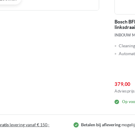
55LMB1
Siemens BE523LMB1
Bosch B
linksdraaiend
linksdraa
ETRON
INBOUW MAGNETRON
INBOUW 
ydrolyse
ldingen-
Linksdraaiende deur
Cleaning
ij
 programma's
CookControl8 programma's
Automat
333,00
379,00
,00
Adviesprijs
509,00
Adviesprijs
Op bestelling leverbaar
Op voo
ratis
levering vanaf € 150,-
Betalen bij aflevering
mogeli