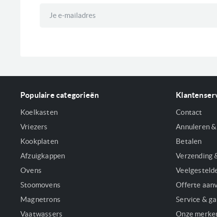
Abonneer
u
op
onze
nieuwsbrief
Populaire categorieën
Klantenser
Koelkasten
Contact
Vriezers
Annuleren &
Kookplaten
Betalen
Afzuigkappen
Verzending 
Ovens
Veelgesteld
Stoomovens
Offerte aan
Magnetrons
Service & ga
Vaatwassers
Onze merke