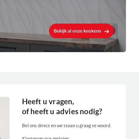
In een hoge kast, In een bovenkast
800 W
Bekijk al onze keukens
Enkel stoom
Met draaiplateau
1300 Watt
Diverse opwarm en ontdooi programma's
Klapdeur
Heeft u vragen,
Elektronische kookwekker
of heeft u advies nodig?
Met draaiplateau
Magnetron functie
Bel ons direct en we staan u graag te woord.
Stoom functie
Klantenservice gesloten