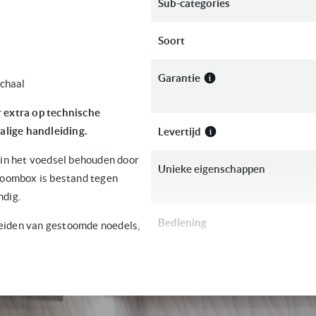
Sub-categories
Soort
Garantie
chaal
r extra op technische
alige handleiding.
Levertijd
in het voedsel behouden door
Unieke eigenschappen
stoombox is bestand tegen
ndig.
Bediening
reiden van gestoomde noedels,
Kleur
Inhoud