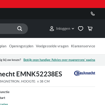
Zoek
Inloggen
plan
Openingstijden
Veelgestelde vragen
Klantenservice
ig bij uw keuze?
Bekijk onze handige ‘Advies over
magnetrons
’ pagina
necht EMNK52238ES
AGNETRON, HOOGTE: ± 38 CM
unctie
tart
caties