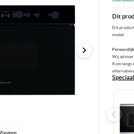
Dit prod
Dit product
model.
Persoonlijk
Wij adviser
Kom langs i
alternatiev
Speciaal
Zoomen