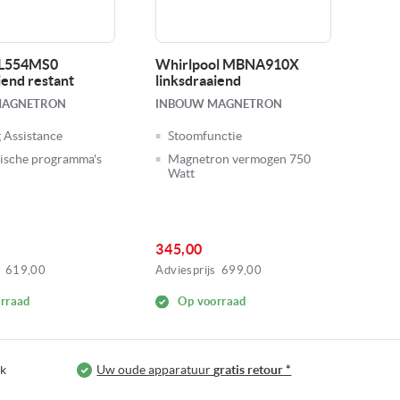
FL554MS0
Whirlpool MBNA910X
Whi
iend restant
linksdraaiend
link
MAGNETRON
INBOUW MAGNETRON
INB
 Assistance
Stoomfunctie
Je
ische programma's
Magnetron vermogen 750
Jet
Watt
345,00
379
619,00
Adviesprijs
699,00
Advie
rraad
Op voorraad
jk
Uw oude apparatuur
gratis retour *