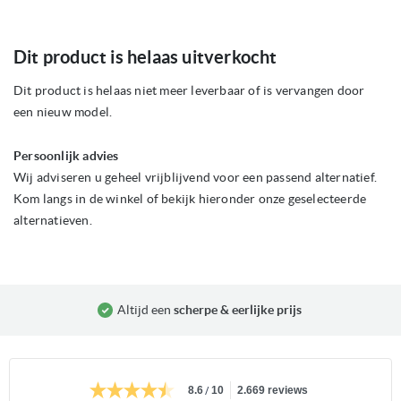
Ga
Dit product is helaas uitverkocht
naar
het
begin
Dit product is helaas niet meer leverbaar of is vervangen door
van
een nieuw model.
de
afbeeldingen-
gallerij
Persoonlijk advies
Wij adviseren u geheel vrijblijvend voor een passend alternatief.
Kom langs in de winkel of bekijk hieronder onze geselecteerde
alternatieven.
Altijd een
scherpe & eerlijke prijs
/
8.6
10
2.669 reviews