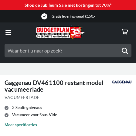
Shop de Jubileum Sale met kortingen tot 70%*
Gratis levering vanaf €150,-
Zoe
Gaggenau DV461100 restant model
vacumeerlade
VACUMEERLADE
3 Sealingniveaus
Vacumeer voor Sous-Vide
Meer specificaties