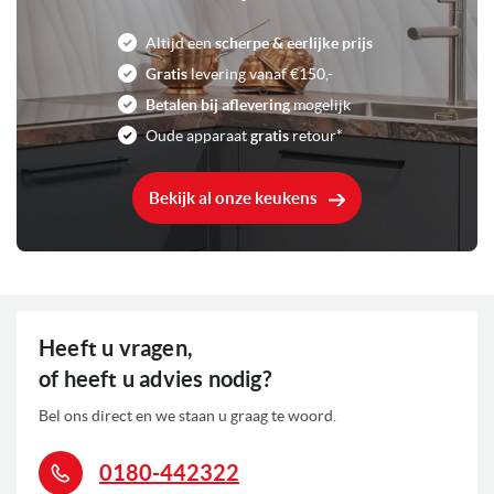
Altijd een
scherpe & eerlijke prijs
Vacumeerlade
Soort
Gratis
levering vanaf €150,-
Betalen bij aflevering
mogelijk
Tiptoets
Bediening
Oude apparaat
gratis
retour*
Antraciet
Kleur
Bekijk al onze keukens
7 Liter
Inhoud
0,32 kW
Aansluitwaarde
0
Voorraad
Heeft u vragen,
of heeft u advies nodig?
Bel ons direct en we staan u graag te woord.
0180-442322