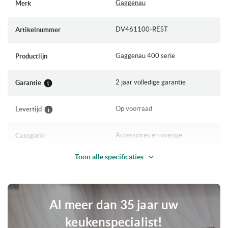
Gaggenau
Merk
vacumeren automatisch
informatie
Droogprogramma voor de vacuümpomp
DV461100-REST
Artikelnummer
Membraan om het terugvloeien van vloeistoffen tijdens het
vacumeren buiten de kamer te verhinderen
Gaggenau 400 serie
Productlijn
Waarschuwingsfunctie
2 jaar volledige garantie
Garantie
Geleverd incl. volledige garantie en Nederlandstalige handleiding.
Op voorraad
Levertijd
Accessoires en overige
Categorie
Toon alle specificaties
Vacumeerlade
Sub-categories
OUTLET
Acties
Al meer dan 35 jaar uw
3 Sealingniveaus
Unieke eigenschappen
keukenspecialist!
Vacumeer voor Sous-Vide