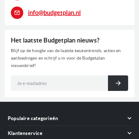
info@budgetplan.nl
Het laatste Budgetplan nieuws?
Blijf op de hoogte van de laatste keukentrends, acties en
aanbiedingen en schrijf u in voor de Budgetplan
nieuwsbrief!
Abonneer
u
Inschri
op
onze
nieuwsbrief
Populaire categorieën
Koelkasten
Klantenservice
Vriezers