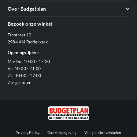
Contact
Kookplaten
Over Budgetplan
Annuleren & retourneren
Afzuigkappen
Over ons
Betalen
Bezoek onze winkel
Ovens
Openingstijden
Verzending & bezorging
Stoomovens
Tinstraat 10
Adres & Route
Veelgestelde vragen
Magnetrons
2984 AN Ridderkerk
Vacatures
Offerte aanvragen
Vaatwassers
Openingstijden:
Reviews Budgetplan
Service & garantie
Complete keukens
Ma-Do: 10:00 - 17:30
Blog
Onze merken
Outlet
Vr: 10:00 - 21:00
Sitemap
Za: 10:00 - 17:00
Zo: gesloten
Privacy Policy
Cookiewetgeving
Veilig online winkelen