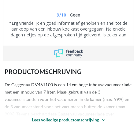
9
/
10
Geen
Erg vriendelijk en goed informatief geholpen en snel tot de
aankoop van een inbouw koelkast overgegaan. Na enkele
dagen netjes op de afgesproken tijd geleverd. Is zeker aan
te bevelen.
PRODUCTOMSCHRIJVING
De Gaggenau DV461100 is een 14 cm hoge inbouw vacumeerlade
met een inhoud van 7 liter. Maak gebruik van de 3
vacumeerstanden voor het vacumeren in de kamer (max. 99%) en
de 3 vacumeerstand voor het vacumeren buiten de kamer (max.
90%). Tevens beschikt deze Gaggenau vacumeerlade over
Lees volledige productomschrijving
automatische aansluitherkenning voor het vacumeren buiten de
kamer.