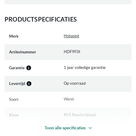
PRODUCTSPECIFICATIES
Meer
Hotpoint
Merk
informatie
HDF9FIX
Artikelnummer
1 jaar volledige garantie
Garantie
Op voorraad
Levertijd
Wand
Soort
RVS Roestvrijstaal
Kleur
Toon alle specificaties
Design
Model afzuigkap