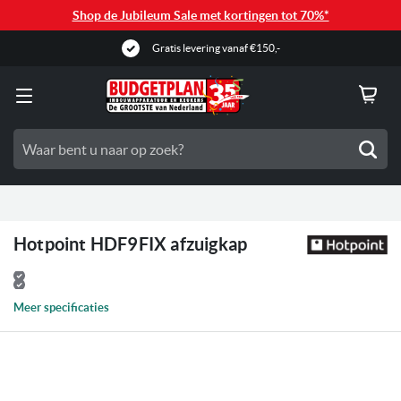
Shop de Jubileum Sale met kortingen tot 70%*
Gratis levering vanaf €150,-
Zoe
Hotpoint HDF9FIX afzuigkap
Meer specificaties
Ga
naar
het
einde