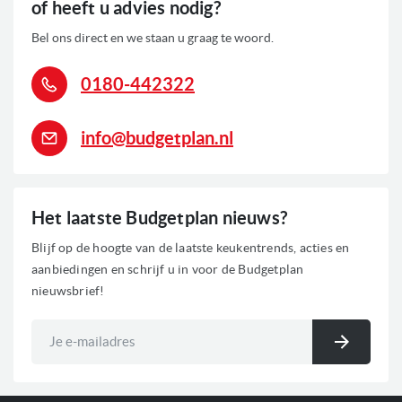
of heeft u advies nodig?
Bel ons direct en we staan u graag te woord.
0180-442322
info@budgetplan.nl
Het laatste Budgetplan nieuws?
Blijf op de hoogte van de laatste keukentrends, acties en
aanbiedingen en schrijf u in voor de Budgetplan
nieuwsbrief!
Abonneer
u
Inschri
op
onze
nieuwsbrief