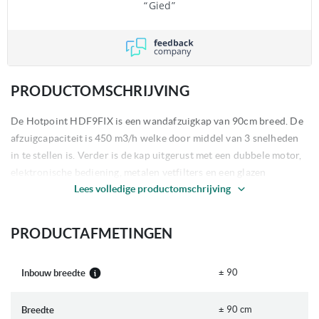
Gied
PRODUCTOMSCHRIJVING
De Hotpoint HDF9FIX is een wandafzuigkap van 90cm breed. De
afzuigcapaciteit is 450 m3/h welke door middel van 3 snelheden
in te stellen is. Verder is de kap uitgerust met een dubbele motor,
elektronische bediening, metalen vetfilters en een glazen
Lees volledige productomschrijving
dampopvang.
PRODUCTAFMETINGEN
± 90
Inbouw breedte
± 90 cm
Breedte