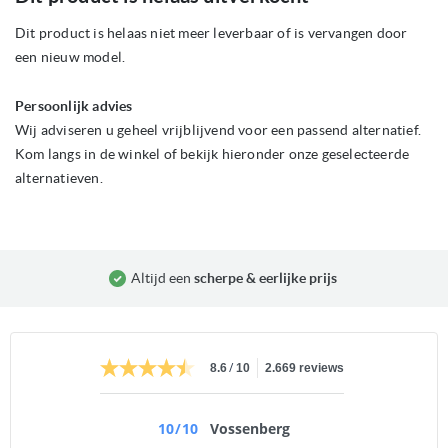
het
begin
Dit product is helaas niet meer leverbaar of is vervangen door
van
een nieuw model.
de
afbeeldingen-
gallerij
Persoonlijk advies
Wij adviseren u geheel vrijblijvend voor een passend alternatief.
Kom langs in de winkel of bekijk hieronder onze geselecteerde
alternatieven.
Altijd een
scherpe & eerlijke prijs
/
8.6
10
2.669 reviews
10
/
10
Vossenberg