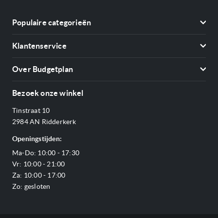
Populaire categorieën
Koelkasten
Klantenservice
Vriezers
Contact
Kookplaten
Over Budgetplan
Annuleren & retourneren
Afzuigkappen
Over ons
Betalen
Bezoek onze winkel
Ovens
Openingstijden
Verzending & bezorging
Stoomovens
Tinstraat 10
Adres & Route
Veelgestelde vragen
Magnetrons
2984 AN Ridderkerk
Vacatures
Offerte aanvragen
Vaatwassers
Openingstijden:
Reviews Budgetplan
Service & garantie
Complete keukens
Ma-Do: 10:00 - 17:30
Blog
Onze merken
Outlet
Vr: 10:00 - 21:00
Sitemap
Za: 10:00 - 17:00
Zo: gesloten