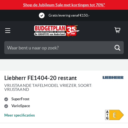
Shop de Jubileum Sale met kortingen tot 70%*
Gratis levering vanaf €150,-
Zoe
Liebherr FE1404-20 restant
VRIJSTAANDE TAFELMODEL VRIEZER, SOORT:
VRIJSTAAND
SuperFrost
VarioSpace
Meer specificaties