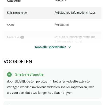
Vriezers
Categorie
Incl. 2 jaar + 6 jaar Liebherr garantie (na aanmelding bij Liebherr)
garantie en handleiding.
Vrijstaande tafelmodel vriezer
Sub-categories
Vrijstaand
Soort
2+8 jaar Liebherr garantie (na
Garantie
Liebherr registratie)
Toon alle specificaties
Op voorraad
Levertijd
VOORDELEN
SuperFrost
Unieke eigenschappen
VarioSpace
Snelvriesfunctie
door tijdelijk de temperatuur in het vriesgedeelte extra te
E
Energieklasse
verlagen worden uw levensmiddelen sneller ingevroren, met
als voordeel dat deze langer houdbaar blijven.
Tiptoets
Bediening