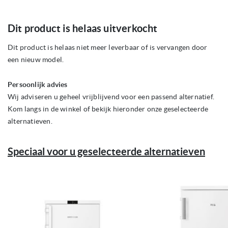
Ga
Dit product is helaas uitverkocht
naar
het
begin
Dit product is helaas niet meer leverbaar of is vervangen door
van
een nieuw model.
de
afbeeldingen-
gallerij
Persoonlijk advies
Wij adviseren u geheel vrijblijvend voor een passend alternatief.
Kom langs in de winkel of bekijk hieronder onze geselecteerde
alternatieven.
Speciaal voor u geselecteerde alternatieven