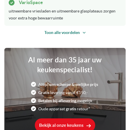
Wit
Kleur
VarioSpace
uitneembare vriesladen en uitneembare glasplateaus zorgen
37 dB
Geluidsniveau
voor extra hoge bewaarruimte
107 Liter
Inhoud
Toon alle voordelen
5,5 kg / 24 uur
Invriesvermogen
Al meer dan 35 jaar uw
12 uur
Bewaartijd bij stroomuitval
keukenspecialist!
SN-T omgevingstemperaturen
Klimaatklasse
van +10°C tot +43°C
Altijd een
scherpe & eerlijke prijs
Gratis
levering vanaf €150,-
4
Vriesladen/ kleppen
Betalen bij aflevering
mogelijk
Oude apparaat
gratis
retour*
Draairichting: aanpasbaar
Kenmerken vriezers
Snelvries functie
Temperatuur alarm akoestisch/
Bekijk al onze keukens
visueel