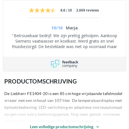
/
8.6
10
2.669 reviews
10
/
10
Marja
Betrouwbaar bedrijf. We zijn prettig geholpen. Aankoop
Siemens vaatwasser en koelkast. Werd gratis en snel
thuisbezorgd. De besteklade was niet op voorraad maar
kwam 1 dag later per post. Vooruit betalen was niet nodig.
Kon per pin aan de deur. De oude apparatuur werd netjes
meegenomen.
PRODUCTOMSCHRIJVING
De Liebherr FE1404-20 is een 85 cm hoge vrijstaande tafelmodel
vriezer met een inhoud van 107 liter. De temperatuurdisplay met
tiptoetsbediening, LED-verlichting en adaptieve invriesautomaat
zorgen voor extra bedieningsgemak. Nog meer gemak: invriezen
én bewaren kan in alle lades. Een akoestisch deur- en
Lees volledige productomschrijving
temperatuuralarm helpt de producten zo veilig mogelijk te