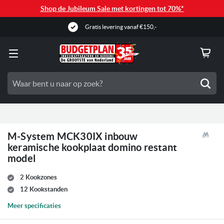
Shop de Jubileum Sale met kortingen tot 70%*
Gratis levering vanaf €150,-
Zoe
M-System MCK30IX inbouw
keramische kookplaat domino restant
model
2 Kookzones
12 Kookstanden
Meer specificaties