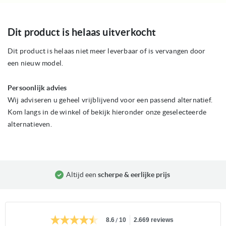
Ga
Dit product is helaas uitverkocht
naar
het
begin
Dit product is helaas niet meer leverbaar of is vervangen door
van
een nieuw model.
de
afbeeldingen-
gallerij
Persoonlijk advies
Wij adviseren u geheel vrijblijvend voor een passend alternatief.
Kom langs in de winkel of bekijk hieronder onze geselecteerde
alternatieven.
Altijd een
scherpe & eerlijke prijs
/
8.6
10
2.669 reviews