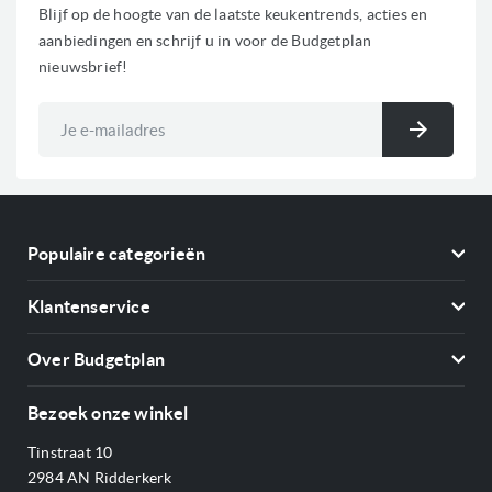
Blijf op de hoogte van de laatste keukentrends, acties en
aanbiedingen en schrijf u in voor de Budgetplan
nieuwsbrief!
Abonneer
u
Inschri
op
onze
nieuwsbrief
Populaire categorieën
Koelkasten
Klantenservice
Vriezers
Contact
Kookplaten
Over Budgetplan
Annuleren & retourneren
Afzuigkappen
Over ons
Betalen
Bezoek onze winkel
Ovens
Openingstijden
Verzending & bezorging
Stoomovens
Tinstraat 10
Adres & Route
Veelgestelde vragen
Magnetrons
2984 AN Ridderkerk
Vacatures