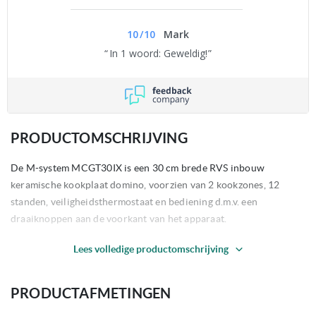
10
/
10
Mark
In 1 woord: Geweldig!
PRODUCTOMSCHRIJVING
De M-system MCGT30IX is een 30 cm brede RVS inbouw
keramische kookplaat domino, voorzien van 2 kookzones, 12
standen, veiligheidsthermostaat en bediening d.m.v. een
draaiknoppen aan de voorkant van het apparaat.
Lees volledige productomschrijving
Restant Modellen betreffen ongebruikte apparaten met volledige
garantie die wij rechtstreeks inkopen bij de fabrikant. Bij
binnenkomst controleren wij deze op cosmetische schade zoals
PRODUCTAFMETINGEN
een deukje/ krasje. Heeft u interesse? Neem gerust contact op