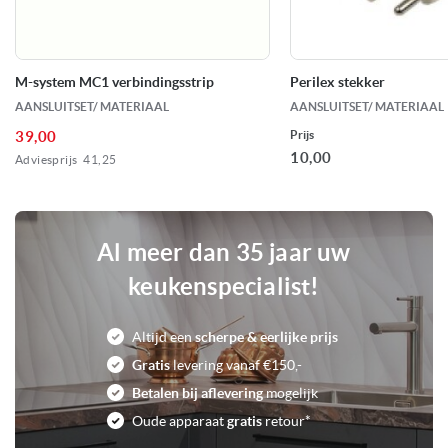
1800 Watt
Pit midden voor
1200 Watt
Pit rechts voor
M-system MC1 verbindingsstrip
Perilex stekker
AANSLUITSET/ MATERIAAL
AANSLUITSET/ MATERIAAL
3000 Watt
Aansluitwaarde
39,00
Prijs
10,00
Adviesprijs
41,25
0
Voorraad
Al meer dan 35 jaar uw
keukenspecialist!
Altijd een
scherpe & eerlijke prijs
Gratis
levering vanaf €150,-
Betalen bij aflevering
mogelijk
Oude apparaat
gratis
retour*