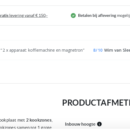
ratis
levering vanaf € 150,-
Betalen bij aflevering
mogeli
2 x apparaat: koffiemachine en magnetron
8
/
10
Wim van Sle
PRODUCTAFMET
kookplaat met
2 kookzones
,
Inbouw hoogte
okzones samen tot 1 grote