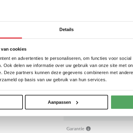
owerMove
wordt de flexzone in
Inbouw breedte
at over
panherkenning
en
Breedte
Details
, ingekocht zonder verpakking bij
schadigingen zoals een
Inbouw diepte
 op zodat u niet voor verassingen
 van cookies
Diepte
ent en advertenties te personaliseren, om functies voor social
. Ook delen we informatie over uw gebruik van onze site met on
e. Deze partners kunnen deze gegevens combineren met andere i
PRODUCTSPECIFI
erzameld op basis van uw gebruik van hun services.
Meer
Merk
informatie
Aanpassen
 en wordt geleverd met snoer,
en sluiten door een erkend
Artikelnummer
Garantie