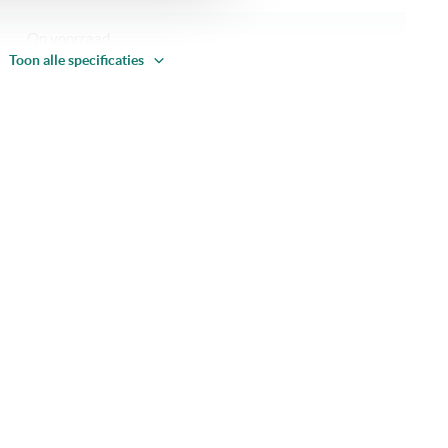
Op voorraad
Toon alle specificaties
Kookplaten
OUTLET
Flex Inductie
PowerMove: 3 zones
Inbouw
Tiptoets
Zwart
Keramisch glas RVS rand