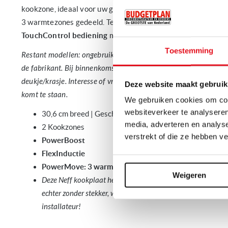
kookzone, ideaal voor uw grote potten en pannen. Dankzij
P
3 warmtezones gedeeld. Tevens beschikt deze Neff kookpla
TouchControl bediening
met
timer
!
Toestemming
Restant modellen: ongebruikte apparaten met volledige garantie
de fabrikant. Bij binnenkomst gecontroleerd op cosmetische be
deukje/krasje. Interesse of vragen? Neem gerust contact met ons
Deze website maakt gebruik
komt te staan.
We gebruiken cookies om cont
websiteverkeer te analyseren
30,6 cm breed | Geschikt voor inbouw, zie maatschets
media, adverteren en analys
2 Kookzones
verstrekt of die ze hebben v
PowerBoost
FlexInductie
PowerMove: 3 warmtezones
Weigeren
Deze Neff kookplaat heeft een aansluit wattage van 3,7 kW
echter zonder stekker, wij adviseren dit apparaat aan te lat
installateur!