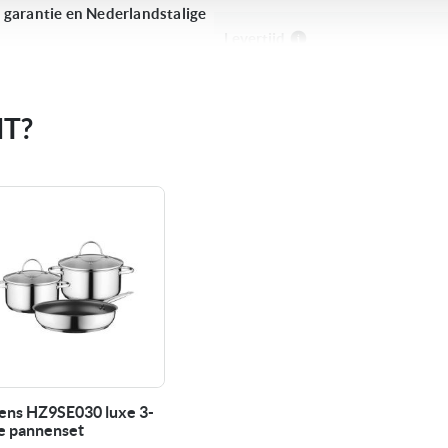
e garantie en Nederlandstalige
Levertijd
Categorie
HT?
Acties
Unieke eigenschappen
Soort
Bediening
Kleur
ens HZ9SE030 luxe 3-
ge pannenset
Afwerking kookplaat