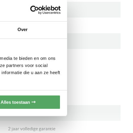
270 mm
± 30 cm
Over
490 mm (zie maatschets)
± 50 cm
 media te bieden en om ons
ze partners voor social
nformatie die u aan ze heeft
CATIES
Neff
Alles toestaan
N53TD40N0-REST
2 jaar volledige garantie