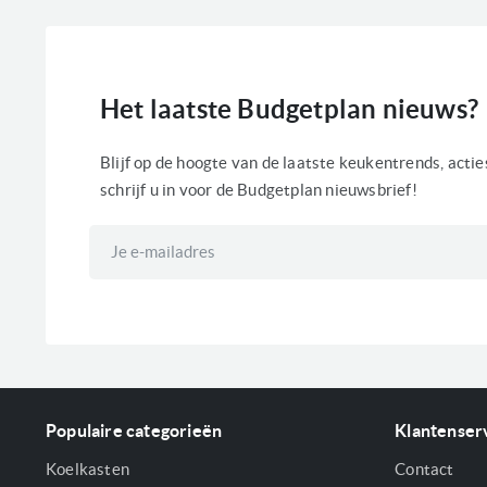
Het laatste Budgetplan nieuws?
Blijf op de hoogte van de laatste keukentrends, acti
schrijf u in voor de Budgetplan nieuwsbrief!
Abonneer
u
op
onze
nieuwsbrief
Populaire categorieën
Klantenser
Koelkasten
Contact