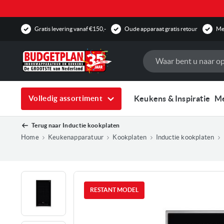
Gratis levering vanaf €150,-
Oude apparaat gratis retour
Mee
Zoek
Keukens & Inspiratie
M
Volledig assortiment
Terug naar
Inductie kookplaten
Home
Keukenapparatuur
Kookplaten
Inductie kookplaten
Ga
naar
RESTANT MODEL
het
einde
van
de
afbee