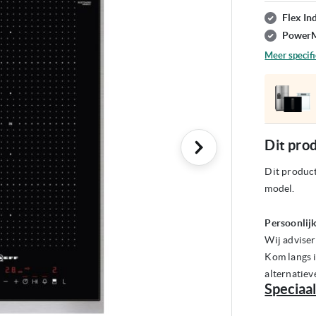
ij
Flex In
PowerM
Meer specifi
Dit prod
Dit product
model.
Persoonlijk
Wij adviser
Kom langs i
alternatiev
Speciaal