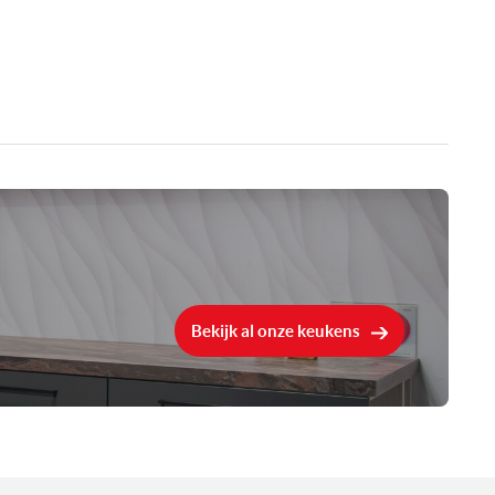
2 pits
1x 400x210 mm / 3.3 kW (met powerBoost 3.7 kW) of
2x 200 mm / 2.2 kW (met powerBoost 3.7 kW)
1x 400x210 mm / 3.3 kW (met powerBoost 3.7 kW) of
2x 200 mm / 2.2 kW (met powerBoost 3.7 kW)
3700 Watt (excl. stekker)
Booster kookstand
Bekijk al onze keukens
Flex kookzone
Timer
0