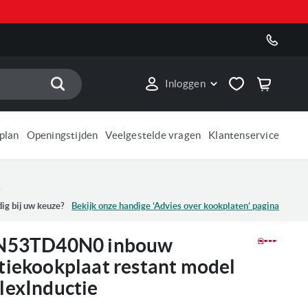
Zoek
Inloggen
plan
Openingstijden
Veelgestelde vragen
Klantenservice
e
ig bij uw keuze?
Bekijk onze handige ‘Advies over
kookplaten
’ pagina
 N53TD40N0 inbouw
tiekookplaat restant model
lexInductie