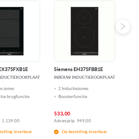
 EX375FXB1E
Siemens EH375FBB1E
Bos
NDUCTIEKOOKPLAAT
INBOUW INDUCTIEKOOKPLAAT
INB
ie zones
2 Inductiezones
2 
ctie brugfunctie
Boosterfunctie
Ti
533,00
551
1.139,00
Adviesprijs
949,00
Advie
telling leverbaar
Op bestelling leverbaar
O