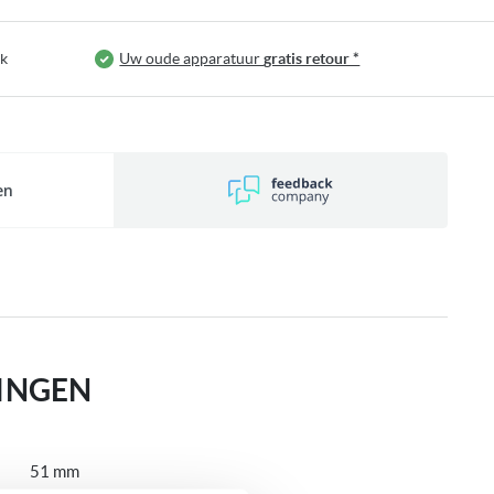
jk
Uw oude apparatuur
gratis retour *
en
INGEN
51 mm