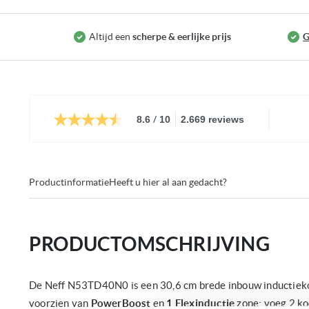
Altijd een
scherpe & eerlijke prijs
G
/
8.6
10
2.669 reviews
Productinformatie
Heeft u hier al aan gedacht?
PRODUCTOMSCHRIJVING
De Neff N53TD40N0 is een 30,6 cm brede inbouw inductie
voorzien van
PowerBoost
en
1 Flexinductie
zone: voeg 2 ko