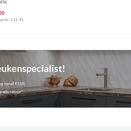
NEN)
Aantal kookzones
00
prijs
111,95
Pit midden voor
Pit midden achter
eukenspecialist!
Aansluitwaarde
ng vanaf €150,-
Kenmerken kookplaten
gratis
retour*
Voorraad