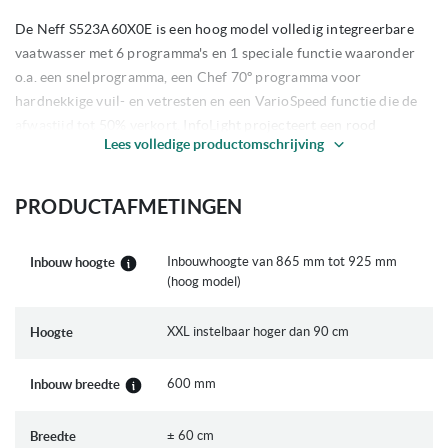
De Neff S523A60X0E is een hoog model volledig integreerbare
vaatwasser met 6 programma's en 1 speciale functie waaronder
o.a. een snelprogramma, een Chef 70º programma voor
hardnekkige vuil- en vetresten en een VarioSpeed functie die de
afwastijd tot 50% verkort. InfoLight projecteert een rood
Lees volledige productomschrijving
lichtpunt op uw keukenvloer om de status van het programma te
kunnen zien. Tevens beschikt deze Neff vaatwasser over
startuitstel tot 24 uur.
PRODUCTAFMETINGEN
De belangrijkste kenmerken van de Neff S523A60X0E volledig
integreerbare vaatwasser:
Inbouwhoogte van 865 mm tot 925 mm
Inbouw hoogte
(hoog model)
Hoog model vaatwasser
| Hoogte instelbaar van 86,5 - 92,5
cm dmv stelpoten
XXL instelbaar hoger dan 90 cm
Hoogte
Geschikt voor deurhoogtes van 70,5 tot 77,5 cm | Let
ook op de plinthoogtes, zie maatschets
600 mm
Inbouw breedte
Energieklasse A+
Kunststof kuip met ruimte voor 12 couverts
± 60 cm
Breedte
InfoLight projecteert een rood lichtpunt op uw keukenvloer