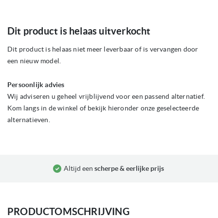
Ga
Dit product is helaas uitverkocht
naar
het
begin
Dit product is helaas niet meer leverbaar of is vervangen door
van
een nieuw model.
de
afbeeldingen-
gallerij
Persoonlijk advies
Wij adviseren u geheel vrijblijvend voor een passend alternatief.
Kom langs in de winkel of bekijk hieronder onze geselecteerde
alternatieven.
Altijd een
scherpe & eerlijke prijs
PRODUCTOMSCHRIJVING