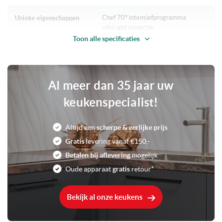
geleverd incl. volledige garantie en handleiding, echter excl. de
getoonde meubeldeur.
Chef 70° intensiefprogramma
Unieke eigenschappen
infoLight projectie
Toon alle specificaties
Inbouw volledig geïntegreerd
Soort
F
Energieklasse
Al meer dan 35 jaar uw
keukenspecialist!
Druktoetsen
Bediening
Altijd een
scherpe & eerlijke prijs
48 dB normaal
Geluidsniveau
Gratis
levering vanaf €150,-
Betalen bij aflevering
mogelijk
12 Couverts
Inhoud
Oude apparaat
gratis
retour*
2400 Watt
Aansluitwaarde
Bekijk al onze keukens
Functie: Programmaduur verkorten
Kenmerken vaatwassers
Kuipmateriaal: Kunststof