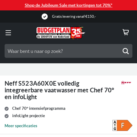
Shop de Jubileum Sale met kortingen tot 70%*
Gratis levering vanaf €150,-
Zoe
Neff S523A60X0E volledig
integreerbare vaatwasser met Chef 70°
en infoLight
Chef 70° intensiefprogramma
infoLight projectie
Meer specificaties