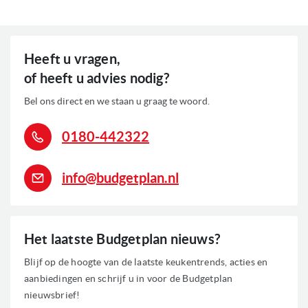
Programma: Automatisch
Programma: Glas
Programma: Intensief
Programma: Kort (Snel)
Heeft u vragen,
Uitgestelde starttijd
Veiligheid: Aquastop
of heeft u advies nodig?
Bel ons direct en we staan u graag te woord.
0
Voorraad
0180-442322
info@budgetplan.nl
Het laatste Budgetplan nieuws?
Blijf op de hoogte van de laatste keukentrends, acties en
aanbiedingen en schrijf u in voor de Budgetplan
nieuwsbrief!