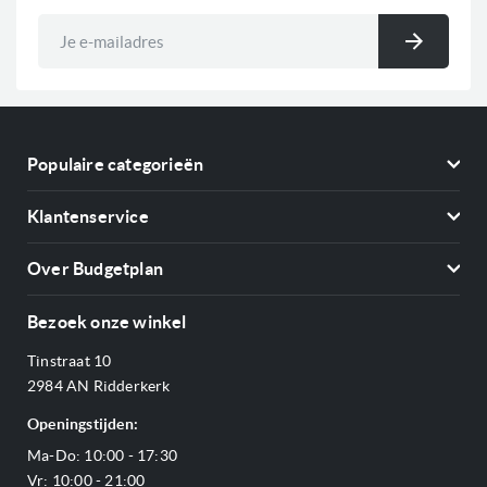
Abonneer
u
Inschri
op
onze
nieuwsbrief
Populaire categorieën
Koelkasten
Klantenservice
Vriezers
Contact
Kookplaten
Over Budgetplan
Annuleren & retourneren
Afzuigkappen
Over ons
Betalen
Bezoek onze winkel
Ovens
Openingstijden
Verzending & bezorging
Stoomovens
Tinstraat 10
Adres & Route
Veelgestelde vragen
Magnetrons
2984 AN Ridderkerk
Vacatures
Offerte aanvragen
Vaatwassers
Openingstijden:
Reviews Budgetplan
Service & garantie
Complete keukens
Ma-Do: 10:00 - 17:30
Blog
Onze merken
Outlet
Vr: 10:00 - 21:00