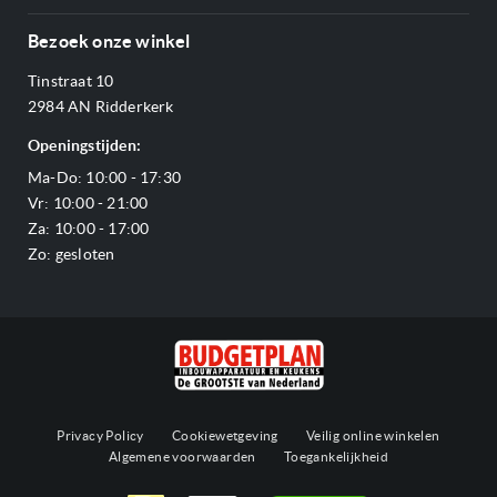
Annuleren & retourneren
Afzuigkappen
Over ons
Betalen
Bezoek onze winkel
Ovens
Openingstijden
Verzending & bezorging
Stoomovens
Tinstraat 10
Adres & Route
Veelgestelde vragen
Magnetrons
2984 AN Ridderkerk
Vacatures
Offerte aanvragen
Vaatwassers
Openingstijden:
Reviews Budgetplan
Service & garantie
Complete keukens
Ma-Do: 10:00 - 17:30
Blog
Onze merken
Outlet
Vr: 10:00 - 21:00
Sitemap
Za: 10:00 - 17:00
Zo: gesloten
Privacy Policy
Cookiewetgeving
Veilig online winkelen
Algemene voorwaarden
Toegankelijkheid