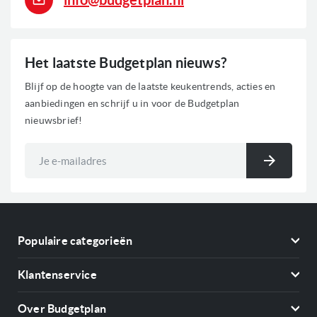
Het laatste Budgetplan nieuws?
Blijf op de hoogte van de laatste keukentrends, acties en
aanbiedingen en schrijf u in voor de Budgetplan
nieuwsbrief!
Abonneer
u
Inschri
op
onze
nieuwsbrief
Populaire categorieën
Koelkasten
Klantenservice
Vriezers
Contact
Kookplaten
Over Budgetplan