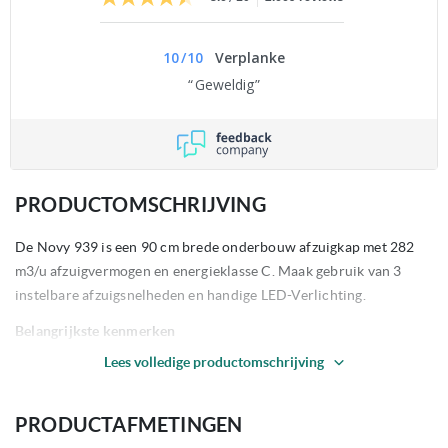
10
/
10
Verplanke
Geweldig
PRODUCTOMSCHRIJVING
De Novy 939 is een 90 cm brede onderbouw afzuigkap met 282
m3/u afzuigvermogen en energieklasse C. Maak gebruik van 3
instelbare afzuigsnelheden en handige LED-Verlichting.
Belangrijkste kenmerken
Lees volledige productomschrijving
90 cm breed |
Onderbouw
Geschikt voor luchtafvoer
(niet geschikt voor recirculatie)
Uitgevoerd in RVS
PRODUCTAFMETINGEN
Geïntegreerde motor