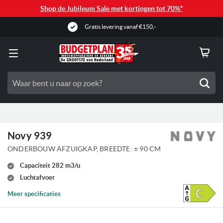
Shop de Jubileum Sale met kortingen tot 70%*
Gratis levering vanaf €150,-
Zoe
Novy 939
ONDERBOUW AFZUIGKAP, BREEDTE: ± 90 CM
Capaciteit 282 m3/u
Luchtafvoer
Meer specificaties
Ga