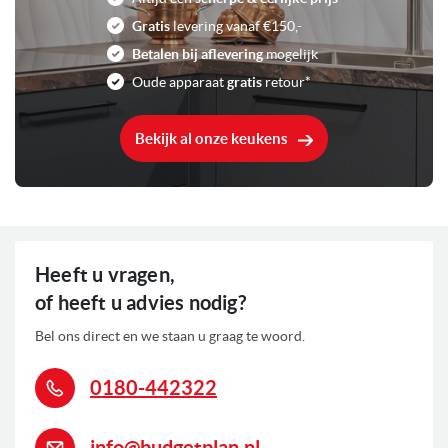
Gratis
levering vanaf €150,-
Betalen bij aflevering
mogelijk
Oude apparaat
gratis
retour*
Bekijk al onze keukens
Heeft u vragen,
of heeft u advies nodig?
Bel ons direct en we staan u graag te woord.
0180-442322
info@budgetplan.nl