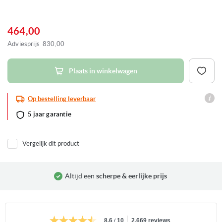
Ga
naar
het
464,00
begin
van
Adviesprijs
830,00
de
afbeeldingen-
gallerij
Plaats in winkelwagen
Op bestelling leverbaar
5 jaar garantie
Vergelijk dit product
Altijd een
scherpe & eerlijke prijs
/
8.6
10
2.669 reviews