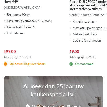
Novy 949
Bosch DUL93CC20 onde
56 dB
Geluidsniveau min.
afzuigkap restant model 
ONDERBOUW AFZUIGKAP
met metalen vetfilters
Breedte:
± 90 cm
ONDERBOUW AFZUIGKAP
66 dB
Geluidsniveau max.
Max. afzuigvermogen:
517 m3/u
Breedte:
± 90 cm
Capaciteit 517 m3/u
125 mm Ø
Max. afzuigvermogen:
3
afvoerdiameter
Luchtafvoer
Metalen vetfilters
119 Watt
350 m3/u vermogen
Aansluitwaarde
699,00
49,00
Metalen vetfilter(s)
Kenmerken afzuigkappen
Adviesprijs
1.225,00
Adviesprijs
259,00
Randafzuiging
Verlichting: LED verlichting
Op bestelling leverbaar
Op voorraad
0
Voorraad
Al meer dan 35 jaar uw
keukenspecialist!
Altijd een
scherpe & eerlijke prijs