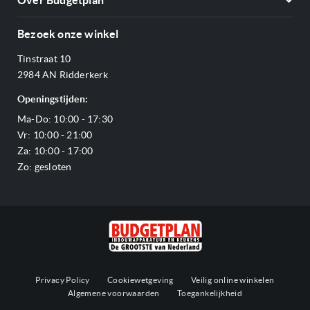
Over Budgetplan
Annuleren & retourneren
Afzuigkappen
Over ons
Betalen
Bezoek onze winkel
Ovens
Openingstijden
Verzending & bezorging
Stoomovens
Tinstraat 10
Adres & Route
Veelgestelde vragen
Magnetrons
2984 AN Ridderkerk
Vacatures
Offerte aanvragen
Vaatwassers
Openingstijden:
Reviews Budgetplan
Service & garantie
Complete keukens
Ma-Do: 10:00 - 17:30
Blog
Onze merken
Outlet
Vr: 10:00 - 21:00
Sitemap
Za: 10:00 - 17:00
Zo: gesloten
Privacy Policy
Cookiewetgeving
Veilig online winkelen
Algemene voorwaarden
Toegankelijkheid