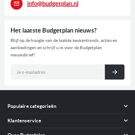
info@budgetplan.nl
Het laatste Budgetplan nieuws?
Blijf op de hoogte van de laatste keukentrends, acties en
aanbiedingen en schrijf u in voor de Budgetplan
nieuwsbrief!
Abonneer
u
Inschri
op
onze
nieuwsbrief
Populaire categorieën
Koelkasten
Klantenservice
Vriezers
Contact
Kookplaten