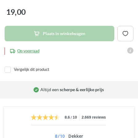
naar
het
19,00
begin
van
de
afbeeldingen-
gallerij
Plaats in winkelwagen
Op voorraad
Vergelijk dit product
Altijd een
scherpe & eerlijke prijs
/
8.6
10
2.669 reviews
8
/
10
Dekker