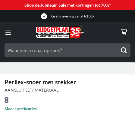
Shop de Jubileum Sale met kortingen tot 70%*
Gratis levering vanaf €150,-
Zoe
Perilex-snoer met stekker
AANSLUITSET/ MATERIAAL
Meer specificaties
Ga
naar
het