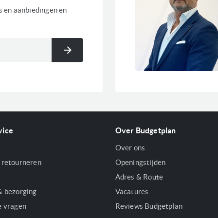
es en aanbiedingen en
Meegeleverde toebehoren
Aansluitwaarde
Inschrijven
Kenmerken magnetrons
vice
Over Budgetplan
Over ons
 retourneren
Openingstijden
Voorraad
Adres & Route
& bezorging
Vacatures
e vragen
Reviews Budgetplan