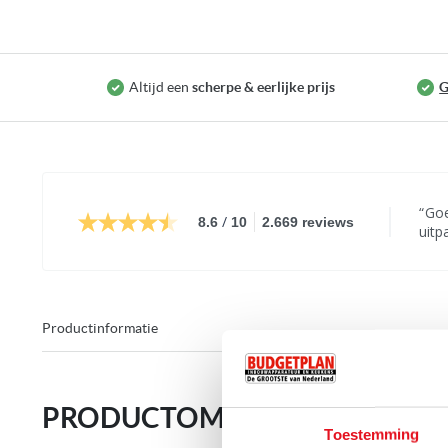
Op voorraad
Altijd een
scherpe & eerlijke prijs
G
Goed
/
8.6
10
2.669 reviews
uitp
bove
onde
was 
en d
jamm
Productinformatie
goed
even
voor
PRODUCTOMSCHRIJVING
Toestemming