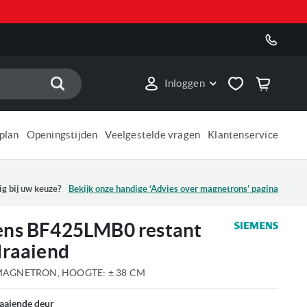
Zoek
Inloggen
plan
Openingstijden
Veelgestelde vragen
Klantenservice
ig bij uw keuze?
Bekijk onze handige ‘Advies over
magnetrons
’ pagina
ens BF425LMB0 restant
draaiend
AGNETRON, HOOGTE: ± 38 CM
aaiende deur