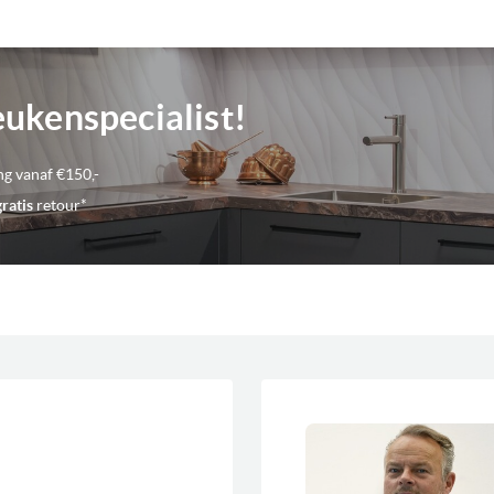
Unieke eigenschappen
eukenspecialist!
Bediening
Kleur
ng vanaf €150,-
gratis
retour*
Inhoud
Geschikt voor plaatsing
Max magnetron vermogen
Draaiplateau
Magnetron standen