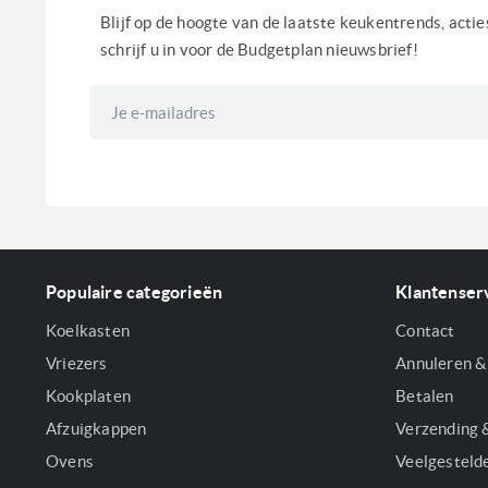
Blijf op de hoogte van de laatste keukentrends, acti
schrijf u in voor de Budgetplan nieuwsbrief!
Abonneer
u
op
onze
nieuwsbrief
Populaire categorieën
Klantenser
Koelkasten
Contact
Vriezers
Annuleren &
Kookplaten
Betalen
Afzuigkappen
Verzending 
Ovens
Veelgesteld