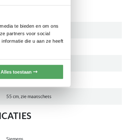
± 38 cm
 media te bieden en om ons
38 cm
ze partners voor social
nformatie die u aan ze heeft
± 60 cm
60 cm
Alles toestaan
± 30 cm
55 cm, zie maatschets
CATIES
Siemens