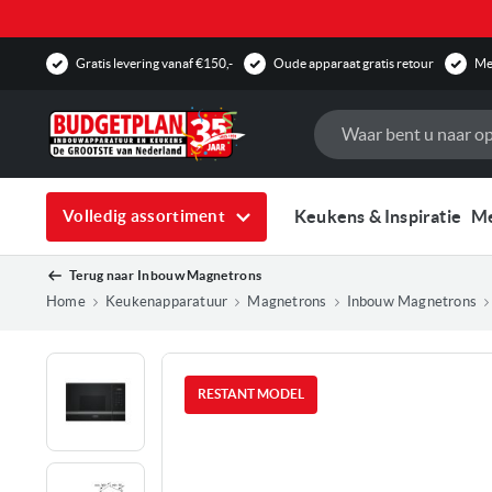
Gratis levering vanaf €150,-
Oude apparaat gratis retour
Mee
Zoek
Keukens & Inspiratie
M
Volledig assortiment
Terug naar
Inbouw Magnetrons
Home
Keukenapparatuur
Magnetrons
Inbouw Magnetrons
Ga
naar
RESTANT MODEL
het
einde
van
de
afbee
galler