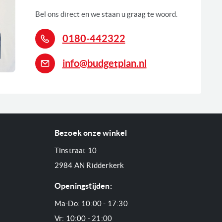
Bel ons direct en we staan u graag te woord.
Glazen draaiplateau Ø 25.5 cm
0180-442322
1270 Watt
info@budgetplan.nl
Draairichting: Linksdraaiende deur
LED verlichting
Diverse automatische programma's
Diverse opwarm en ontdooi programma's
Linksdraaiende deur
Bezoek onze winkel
Met draaiplateau
Magnetron functie
Tinstraat 10
2984 AN Ridderkerk
0
Openingstijden:
Ma-Do: 10:00 - 17:30
Vr: 10:00 - 21:00