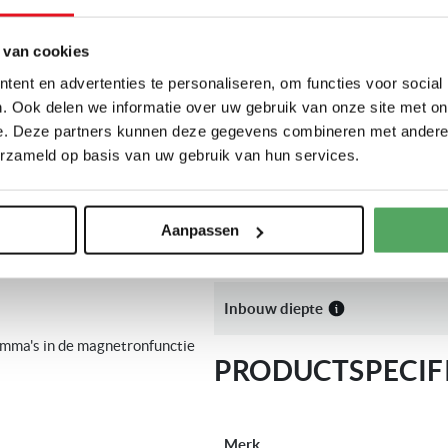
 geschikt voor in een
Hoogte
 van cookies
met een max. vermogen van 800
ud en cookControl7 met maar
ent en advertenties te personaliseren, om functies voor social
Inbouw hoogte
. Ook delen we informatie over uw gebruik van onze site met on
 3 kookprogramma's. Tevens
e. Deze partners kunnen deze gegevens combineren met andere i
TouchControl en TouchSlider
Breedte
erzameld op basis van uw gebruik van hun services.
Inbouw breedte
Aanpassen
een bovenkast, zie maatschets
Diepte
r)
Inbouw diepte
mma's in de magnetronfunctie
PRODUCTSPECIFI
Meer
Merk