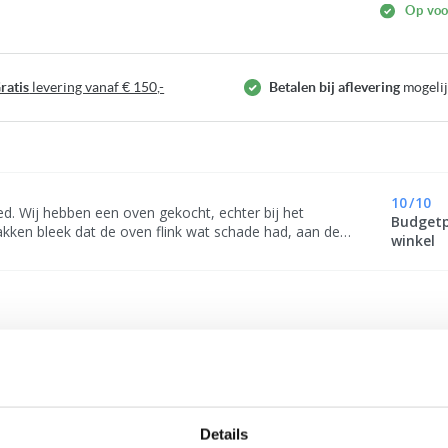
Op bestelling leverbaar
Op voo
ratis
levering vanaf € 150,-
Betalen bij aflevering
mogeli
10
/
10
. Wij hebben een oven gekocht, echter bij het
Budget
akken bleek dat de oven flink wat schade had, aan de
winkel
nzijde. De afdekplaat voor bescherming van de
rdelen was ingedeukt. Het leek of er bij het bedrijf wat
opgevallen. Zelf heb ik het maar een beetje uitgedeukt
e oven getest of hij het naar behoren deed. Het is
er dat dit niet gemeld was aan mij, ik neem aan dat
eren bij binnenkomst worden gecontroleerd. (Ik heb
tueel een foto van de schade, mocht daar interesse
 zijn)
PRODUCTAFMET
Details