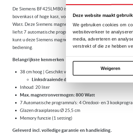
De Siemens BF425LMB0 is een 38 cm hoge inbouw magnetron
Deze website maakt gebruik
bovenkast of hoge kast, voorzien van 5 magnetronstanden 
Watt. Deze Siemens magnetron beschikt over 20 liter inho
We gebruiken cookies om cont
websiteverkeer te analyseren
liefst 7 automatische programma's waaronder 4 ontdooi- en
media, adverteren en analys
kunt u deze Siemens magnetron eenvoudig bedienen dankzij 
verstrekt of die ze hebben v
bediening.
Belangrijkste kenmerken
Weigeren
38 cm hoog | Geschikt voor inbouw in een hoge kast of in 
Linksdraaiende deur (draairichting niet aanpasbaa
Inhoud: 20 liter
Max. magnetronvermogen: 800 Watt
7 Automatische programma's: 4 Ontdooi- en 3 kookprogra
Glazen draaiplateau Ø 25,5 cm
Memory functie (1 setting)
Geleverd incl. volledige garantie en handleiding.