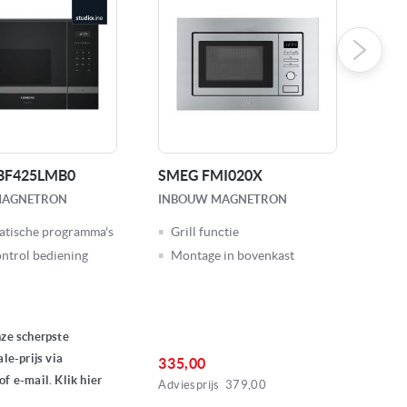
 BF425LMB0
SMEG FMI020X
Bos
link
MAGNETRON
INBOUW MAGNETRON
INB
atische programma's
Grill functie
Cl
ntrol bediening
Montage in bovenkast
Au
ze scherpste
le-prijs via
335,00
379
f e-mail. Klik hier
Adviesprijs
379,00
Advie