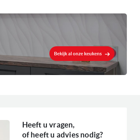
Linksdraaiende deur
CookControl7
Tiptoets
Zwart
Bekijk al onze keukens
20 Liter
In een hoge kast, In een bovenkast
800 W
Met draaiplateau
Heeft u vragen,
5 magnetronstanden (90 W, 180 W, 360 W, 600 W,
of heeft u advies nodig?
800 W)