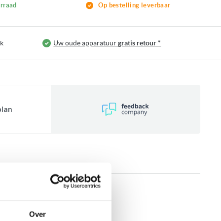
rraad
Op bestelling leverbaar
jk
Uw oude apparatuur
gratis retour *
plan
INGEN
Over