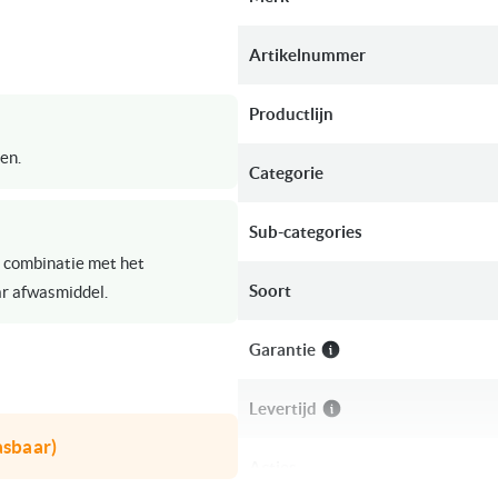
informatie
Artikelnummer
Productlijn
en.
Categorie
Sub-categories
in combinatie met het
Soort
ar afwasmiddel.
Garantie
Levertijd
asbaar)
Acties