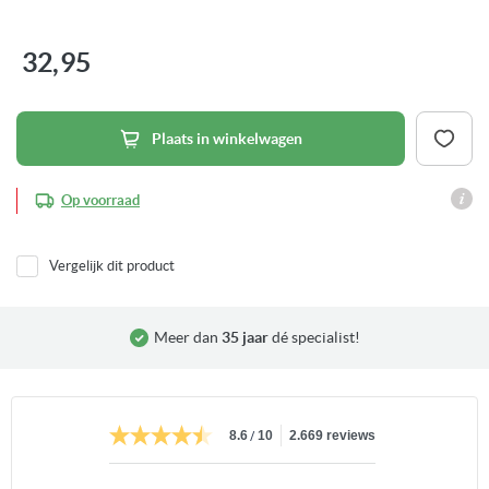
Ga
naar
het
32,95
begin
van
de
afbeeldingen-
gallerij
Plaats in winkelwagen
Op voorraad
Vergelijk dit product
Meer dan
35 jaar
dé specialist!
/
8.6
10
2.669 reviews