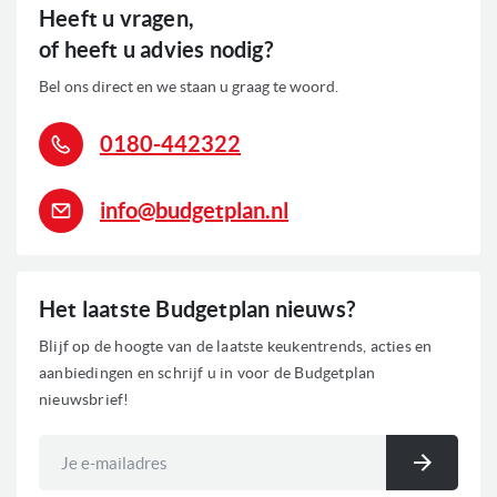
Heeft u vragen,
of heeft u advies nodig?
Bel ons direct en we staan u graag te woord.
0180-442322
info@budgetplan.nl
Het laatste Budgetplan nieuws?
Blijf op de hoogte van de laatste keukentrends, acties en
aanbiedingen en schrijf u in voor de Budgetplan
nieuwsbrief!
Abonneer
u
Inschri
op
onze