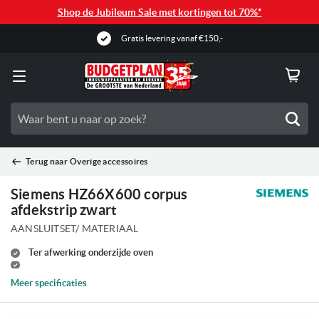
Shop de Jubileum Sale met kortingen tot 70%*
Gratis levering vanaf €150,-
Zoe
Terug naar
Overige accessoires
Siemens HZ66X600 corpus
afdekstrip zwart
AANSLUITSET/ MATERIAAL
Ter afwerking onderzijde oven
Meer specificaties
Ga