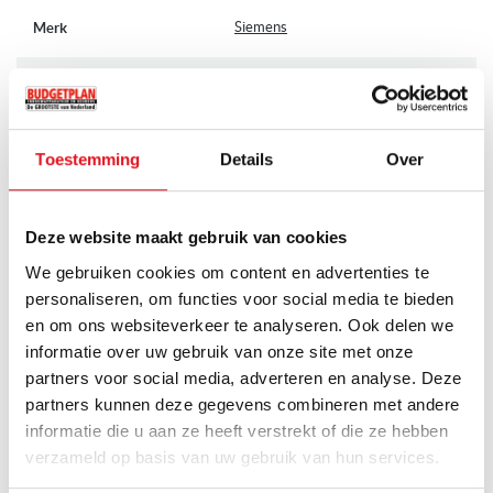
Meer
Siemens
Merk
informatie
HZ66X600
Artikelnummer
Op voorraad
Levertijd
Toestemming
Details
Over
Accessoires en overige
Categorie
Deze website maakt gebruik van cookies
Aansluitset/ materiaal
Sub-categories
We gebruiken cookies om content en advertenties te
personaliseren, om functies voor social media te bieden
Ter afwerking onderzijde oven
Unieke eigenschappen
en om ons websiteverkeer te analyseren. Ook delen we
informatie over uw gebruik van onze site met onze
Toon alle specificaties
Aanpaslijst
Soort
partners voor social media, adverteren en analyse. Deze
partners kunnen deze gegevens combineren met andere
ANDERE PRODUCTEN DIE MOGELIJK IETS
Zwart
Kleur
informatie die u aan ze heeft verstrekt of die ze hebben
VOOR U ZIJN!
verzameld op basis van uw gebruik van hun services.
2
Voorraad