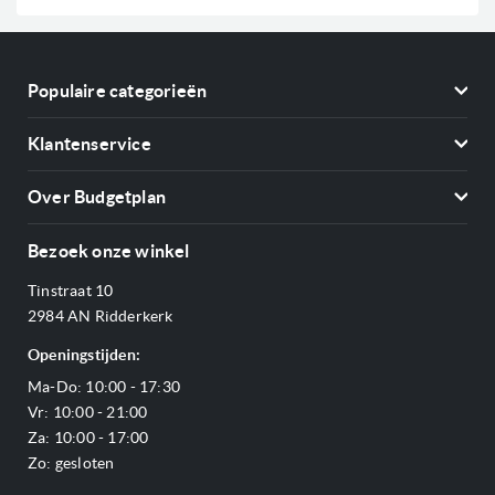
nieuwsbrief
Populaire categorieën
Koelkasten
Klantenservice
Vriezers
Contact
Kookplaten
Over Budgetplan
Annuleren & retourneren
Afzuigkappen
Over ons
Betalen
Bezoek onze winkel
Ovens
Openingstijden
Verzending & bezorging
Stoomovens
Tinstraat 10
Adres & Route
Veelgestelde vragen
Magnetrons
2984 AN Ridderkerk
Vacatures
Offerte aanvragen
Vaatwassers
Openingstijden:
Reviews Budgetplan
Service & garantie
Complete keukens
Ma-Do: 10:00 - 17:30
Blog
Onze merken
Outlet
Vr: 10:00 - 21:00
Sitemap
Za: 10:00 - 17:00
Zo: gesloten