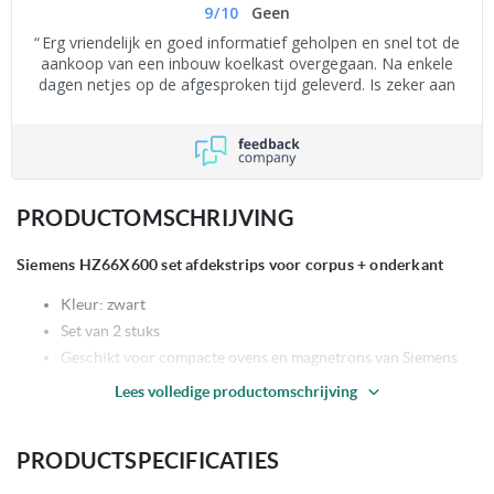
9
/
10
Geen
Erg vriendelijk en goed informatief geholpen en snel tot de
aankoop van een inbouw koelkast overgegaan. Na enkele
dagen netjes op de afgesproken tijd geleverd. Is zeker aan
te bevelen.
PRODUCTOMSCHRIJVING
Siemens HZ66X600 set afdekstrips voor corpus + onderkant
Kleur: zwart
Set van 2 stuks
Geschikt voor compacte ovens en magnetrons van Siemens
Lees volledige productomschrijving
Neff alternatief Z13CV06S0
PRODUCTSPECIFICATIES