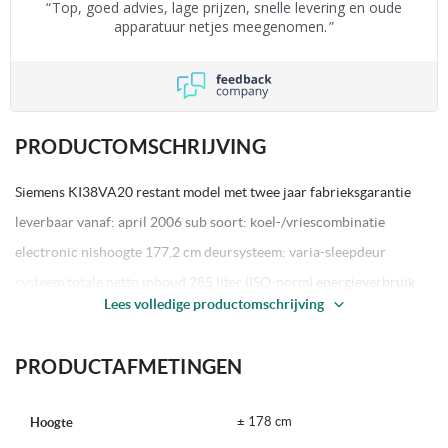
Top, goed advies, lage prijzen, snelle levering en oude
apparatuur netjes meegenomen.
PRODUCTOMSCHRIJVING
Siemens KI38VA20 restant model met twee jaar fabrieksgarantie
leverbaar vanaf: april 2006 sub soort: koel-/vriescombinatie
electronic nishoogte 177,2 cm deursysteem: varia-sleepdeur
systeem totale netto inhoud 285 liter (ISO-norm) energieverbruik
Lees volledige productomschrijving
0,77 kWh per 24 uur Anti Bacteria System temperatuurregeling:
elektronische temperatuurregeling met LED indicatie koelruimte: •
PRODUCTAFMETINGEN
netto inhoud koelgedeelte 222 liter • temperatuur: 2°C - 8°C •
automatische ontdooiing • superkoelen • variabele vakindeling
± 178 cm
Hoogte
binnendeur • boter en kaasvak in binnendeur • heldere