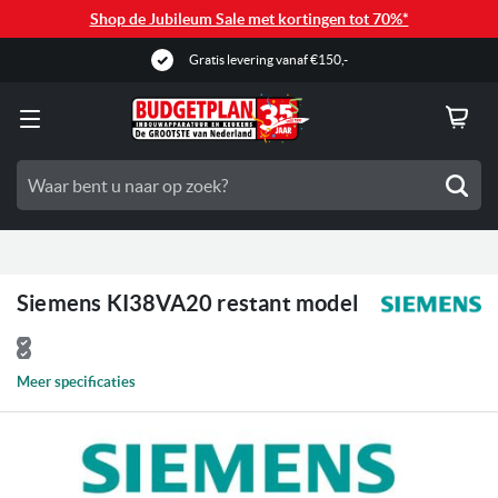
Shop de Jubileum Sale met kortingen tot 70%*
Gratis levering vanaf €150,-
Zoe
Siemens KI38VA20 restant model
Meer specificaties
Ga
naar
het
einde