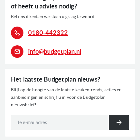
of heeft u advies nodig?
Bel ons direct en we staan u graag te woord.
0180-442322
info@budgetplan.nl
Het laatste Budgetplan nieuws?
Blijf op de hoogte van de laatste keukentrends, acties en
aanbiedingen en schrijf u in voor de Budgetplan
nieuwsbrief!
Abonneer
u
Inschri
op
onze
nieuwsbrief