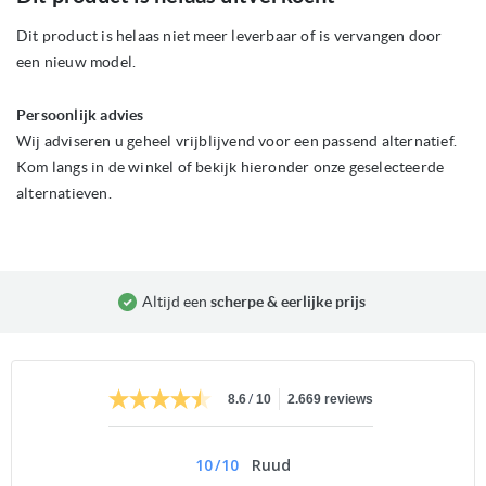
het
begin
Dit product is helaas niet meer leverbaar of is vervangen door
van
een nieuw model.
de
afbeeldingen-
gallerij
Persoonlijk advies
Wij adviseren u geheel vrijblijvend voor een passend alternatief.
Kom langs in de winkel of bekijk hieronder onze geselecteerde
alternatieven.
Altijd een
scherpe & eerlijke prijs
/
8.6
10
2.669 reviews
10
/
10
Ruud