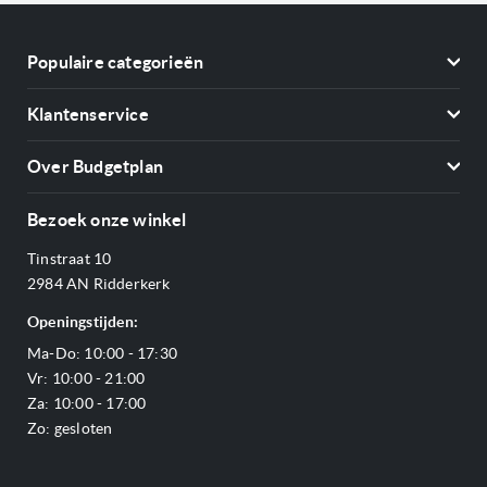
Populaire categorieën
Koelkasten
Klantenservice
Vriezers
Contact
Kookplaten
Over Budgetplan
Annuleren & retourneren
Afzuigkappen
Over ons
Betalen
Bezoek onze winkel
Ovens
Openingstijden
Verzending & bezorging
Stoomovens
Tinstraat 10
Adres & Route
Veelgestelde vragen
Magnetrons
2984 AN Ridderkerk
Vacatures
Offerte aanvragen
Vaatwassers
Openingstijden:
Reviews Budgetplan
Service & garantie
Complete keukens
Ma-Do: 10:00 - 17:30
Blog
Onze merken
Outlet
Vr: 10:00 - 21:00
Sitemap
Za: 10:00 - 17:00
Zo: gesloten