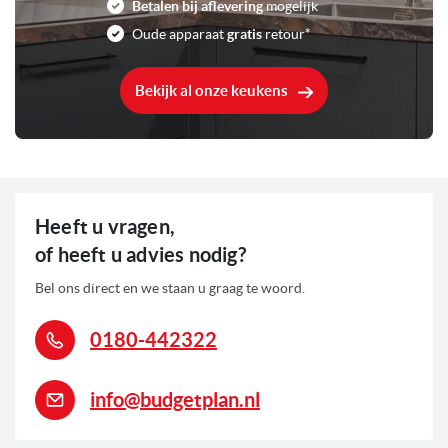
Betalen bij aflevering
mogelijk
Oude apparaat
gratis
retour*
Bekijk al onze keukens
Heeft u vragen,
of heeft u advies nodig?
Bel ons direct en we staan u graag te woord.
0180-442322
info@budgetplan.nl