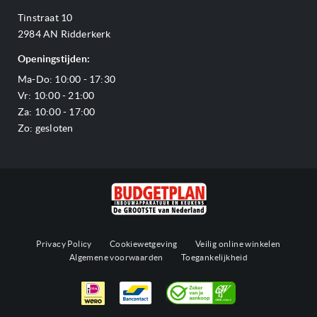
Openingstijden
Verzending & bezorging
Stoomovens
Tinstraat 10
Adres & Route
Veelgestelde vragen
Magnetrons
2984 AN Ridderkerk
Vacatures
Offerte aanvragen
Vaatwassers
Openingstijden:
Reviews Budgetplan
Service & garantie
Complete keukens
Ma-Do: 10:00 - 17:30
Blog
Onze merken
Outlet
Vr: 10:00 - 21:00
Sitemap
Za: 10:00 - 17:00
Zo: gesloten
Privacy Policy
Cookiewetgeving
Veilig online winkelen
Algemene voorwaarden
Toegankelijkheid