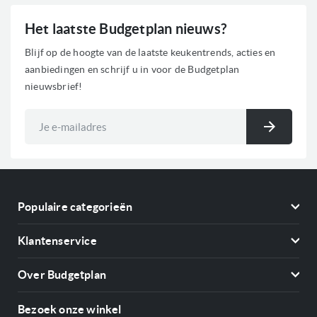
Het laatste Budgetplan nieuws?
Blijf op de hoogte van de laatste keukentrends, acties en
aanbiedingen en schrijf u in voor de Budgetplan
nieuwsbrief!
Abonneer
u
Inschri
op
onze
nieuwsbrief
Populaire categorieën
Koelkasten
Klantenservice
Vriezers
Contact
Kookplaten
Over Budgetplan
Annuleren & retourneren
Afzuigkappen
Over ons
Betalen
Bezoek onze winkel
Ovens