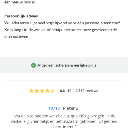
een nieuw model.
de
afbeeldingen-
gallerij
Persoonlijk advies
Wij adviseren u geheel vrijblijvend voor een passend alternatief.
Kom langs in de winkel of bekijk hieronder onze geselecteerde
alternatieven.
Altijd een
scherpe & eerlijke prijs
/
8.6
10
2.669 reviews
10
/
10
Pieter Z.
Via de site hadden we al e.e.a. qua info gekregen. In de
winkel erg vriendelijk en behulpzaam geholpen. Uitgebreid
assortiment.