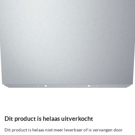
gallerij
Ga
Dit product is helaas uitverkocht
naar
het
begin
Dit product is helaas niet meer leverbaar of is vervangen door
van