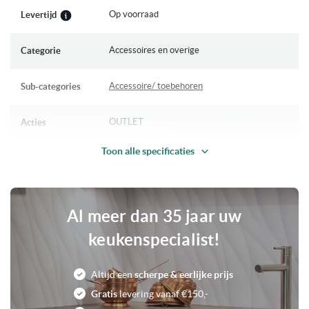
Op voorraad
Levertijd
Accessoires en overige
Categorie
Accessoire/ toebehoren
Sub-categories
OUTLET
Acties
Toon alle specificaties
Achterwand
Soort
RVS Roestvrijstaal
Kleur
Al meer dan 35 jaar uw
0
Voorraad
keukenspecialist!
Altijd een
scherpe & eerlijke prijs
Gratis
levering vanaf €150,-