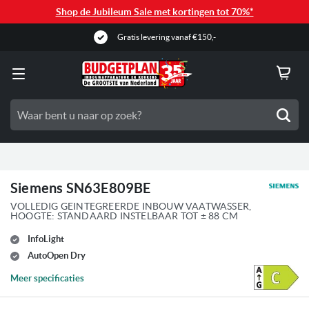
Shop de Jubileum Sale met kortingen tot 70%*
Gratis levering vanaf €150,-
Zoe
Siemens SN63E809BE
VOLLEDIG GEINTEGREERDE INBOUW VAATWASSER,
HOOGTE: STANDAARD INSTELBAAR TOT ± 88 CM
InfoLight
AutoOpen Dry
Meer specificaties