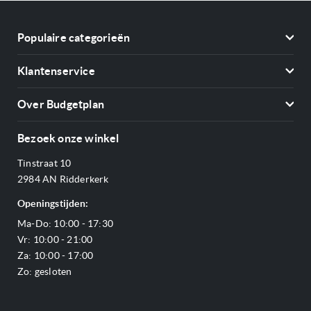
Populaire categorieën
Koelkasten
Klantenservice
Vriezers
Contact
Kookplaten
Over Budgetplan
Annuleren & retourneren
Afzuigkappen
Over ons
Betalen
Bezoek onze winkel
Ovens
Openingstijden
Verzending & bezorging
Stoomovens
Tinstraat 10
Adres & Route
Veelgestelde vragen
Magnetrons
2984 AN Ridderkerk
Vacatures
Offerte aanvragen
Vaatwassers
Openingstijden:
Reviews Budgetplan
Service & garantie
Complete keukens
Ma-Do: 10:00 - 17:30
Blog
Onze merken
Outlet
Vr: 10:00 - 21:00
Sitemap
Za: 10:00 - 17:00
Zo: gesloten