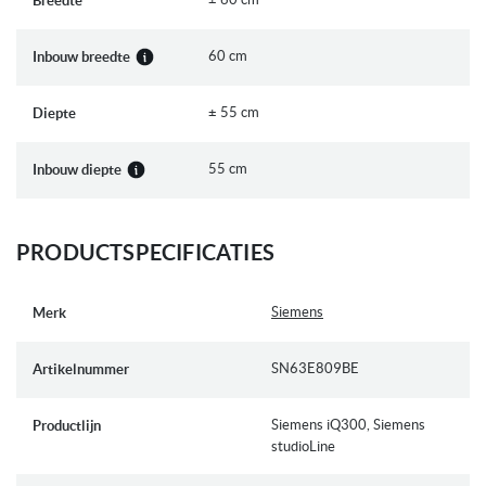
Breedte
Energie² / Water³: 74 kWh / 9 liter
Capaciteit: 13 standaard couverts
60 cm
Inbouw breedte
Programmaduur⁴: 3:20 (u:min)
Geluidsniveau: 40 dB(A) re 1 pW
± 55 cm
Diepte
Algemene informatie:
55 cm
Inbouw diepte
6 Programma's: Eco 50 °C, Auto 45-65 °C, Intensief 70 °C,
Speed 65 °C, Speed 45 °C, Favoriet
4 Speciale functies: Home Connect, intensiveZone, Halve
PRODUCTSPECIFICATIES
belading, Speed on demand - varioSpeed Plus
machineCare
Meer
Siemens
Merk
Voorspoelen
informatie
doseerAssistent
SN63E809BE
Artikelnummer
autoOpen Dry en warmtewisselaar
aquaSensor
Siemens iQ300, Siemens
Productlijn
Home Connect via WiFi
studioLine
Add-On functies via Home Connect app: HygienePlus,
Silence on demand