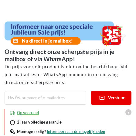
Ga
naar
het
begin
van
de
afbeeldingen-
gallerij
Ontvang direct onze scherpste prijs in je
mailbox of via WhatsApp!
De prijs voor dit product is niet online beschikbaar. Vul
je e-mailadres of WhatsApp-nummer in en ontvang
direct onze scherpste prijs.
Verstuur
Op voorraad
2 jaar volledige garantie
Informeer naar de mogelijkheden
Montage nodig?