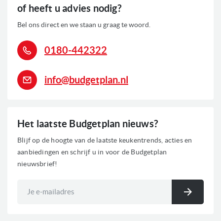
of heeft u advies nodig?
Bel ons direct en we staan u graag te woord.
0180-442322
info@budgetplan.nl
Het laatste Budgetplan nieuws?
Blijf op de hoogte van de laatste keukentrends, acties en
aanbiedingen en schrijf u in voor de Budgetplan
nieuwsbrief!
Abonneer
u
Inschri
op
onze
nieuwsbrief