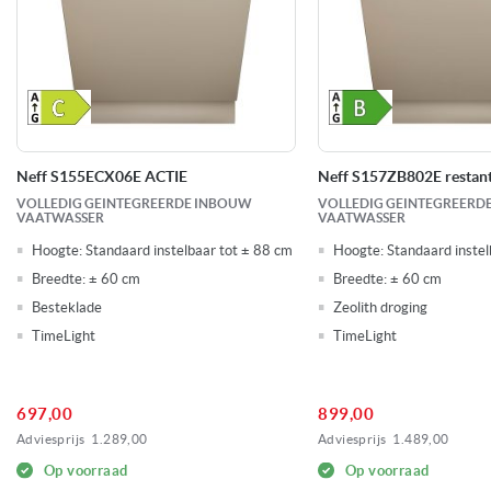
Neff S155ECX06E ACTIE
Neff S157ZB802E restant
VOLLEDIG GEINTEGREERDE INBOUW
VOLLEDIG GEINTEGREERD
VAATWASSER
VAATWASSER
Hoogte:
Standaard instelbaar tot ± 88 cm
Hoogte:
Standaard instel
Breedte:
± 60 cm
Breedte:
± 60 cm
Besteklade
Zeolith droging
TimeLight
TimeLight
697,00
899,00
Adviesprijs
1.289,00
Adviesprijs
1.489,00
Op voorraad
Op voorraad