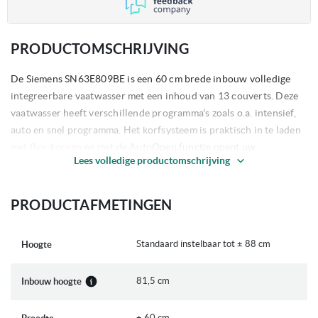
PRODUCTOMSCHRIJVING
De Siemens SN63E809BE is een 60 cm brede inbouw volledige
integreerbare vaatwasser met een inhoud van 13 couverts. Deze
vaatwasser heeft verschillende programma's zoals o.a. intensief,
auto en snel programma. Het korfsysteem is praktisch in te laden
met flex-korven en met de AutoOpen functie opent uw
Lees volledige productomschrijving
vaatwasser vanzelf na het geselecteerde programma om uw vaat
nog sneller te drogen.
PRODUCTAFMETINGEN
Belangrijkste kenmerken
60 cm breed | Volledig integreerbaar
Standaard instelbaar tot ± 88 cm
Hoogte
Hoogte instelbaar van 81,5 - 87,5 cm
Inhoud: 13 couverts | RVS Kuip
81,5 cm
Inbouw hoogte
Prestaties en verbruik:
± 60 cm