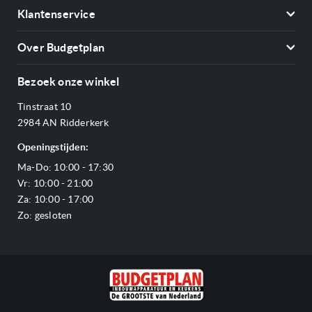
Koelkasten
Klantenservice
Vriezers
Contact
Kookplaten
Over Budgetplan
Annuleren & retourneren
Afzuigkappen
Over ons
Betalen
Bezoek onze winkel
Ovens
Openingstijden
Verzending & bezorging
Stoomovens
Tinstraat 10
Adres & Route
Veelgestelde vragen
Magnetrons
2984 AN Ridderkerk
Vacatures
Offerte aanvragen
Vaatwassers
Openingstijden:
Reviews Budgetplan
Service & garantie
Complete keukens
Ma-Do: 10:00 - 17:30
Blog
Onze merken
Outlet
Vr: 10:00 - 21:00
Sitemap
Za: 10:00 - 17:00
Zo: gesloten