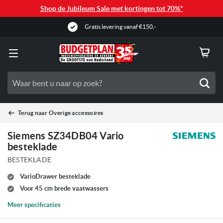
Shop de Jubileum Sale met kortingen tot 70%*
Gratis levering vanaf €150,-
Zoe
Terug naar
Overige accessoires
Siemens SZ34DB04 Vario
besteklade
BESTEKLADE
VarioDrawer besteklade
Voor 45 cm brede vaatwassers
Meer specificaties