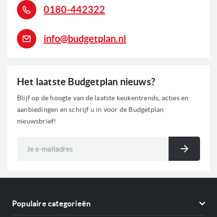
0180-442322
info@budgetplan.nl
Het laatste Budgetplan nieuws?
Blijf op de hoogte van de laatste keukentrends, acties en
aanbiedingen en schrijf u in voor de Budgetplan
nieuwsbrief!
Abonneer
u
Inschri
op
onze
nieuwsbrief
Populaire categorieën