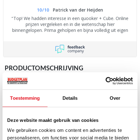
10
/
10
Patrick van der Heijden
Top! We hadden interesse in een quooker + Cube. Online
prijzen vergeleken en in die wetenschap hier
binnengelopen. Prima geholpen en bijna volledig uit eigen
beweging €400,- korting op de laagste prijs die we hadden
gevonden. Inladen een meenemen.
PRODUCTOMSCHRIJVING
De Siemens SZ34DB04 Vario besteklade tbv. 45 cm brede
vaatwasser
Toestemming
Details
Over
VarioDrawer Pro: Uitzonderlijk handig te verplaatsen met
zichtbaar verbeterde flexibiliteit voor nog meer
laadmogelijkheden
Lees volledige productomschrijving
Deze website maakt gebruik van cookies
Bestek en kleine keukenspullen kunnen veilig worden
We gebruiken cookies om content en advertenties te
opgeborgen met een optimaal gebruik van de ruimte en
PRODUCTSPECIFICATIES
personaliseren, om functies voor social media te bieden
effectief worden gereinigd en verwijderd