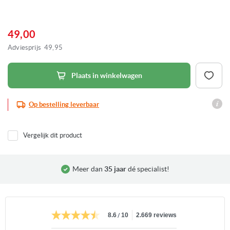
Ga
naar
het
49,00
begin
van
Adviesprijs
49,95
de
afbeeldingen-
gallerij
Plaats in winkelwagen
Op bestelling leverbaar
Vergelijk dit product
Meer dan
35 jaar
dé specialist!
/
8.6
10
2.669 reviews