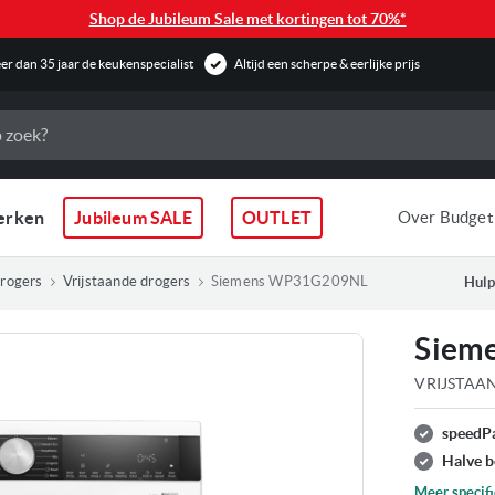
Shop de Jubileum Sale met kortingen tot 70%*
r dan 35 jaar de keukenspecialist
Altijd een scherpe & eerlijke prijs
erken
Jubileum SALE
OUTLET
Over Budget
rogers
Vrijstaande drogers
Siemens WP31G209NL
Hulp
Siem
VRIJSTAA
speedP
ldingen-
Halve b
ij
Meer specifi