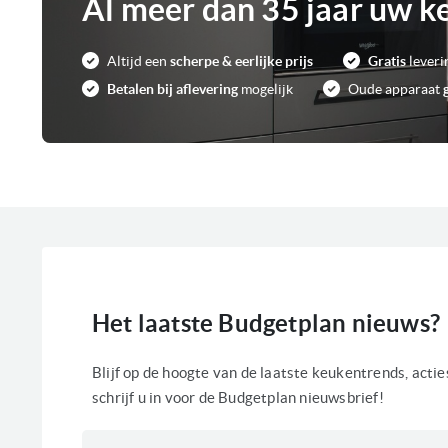
Al meer dan 35 jaar uw k
Altijd een
scherpe & eerlijke prijs
Gratis
leveri
Betalen bij aflevering
mogelijk
Oude apparaat
Het laatste Budgetplan nieuws?
Blijf op de hoogte van de laatste keukentrends, acti
schrijf u in voor de Budgetplan nieuwsbrief!
Abonneer