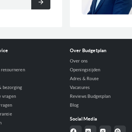
Inschrijven
vice
Over Budgetplan
Over ons
 retourneren
Openingstijden
Adres & Route
& bezorging
Vacatures
e vragen
Reviews Budgetplan
vragen
Blog
rantie
Social Media
n