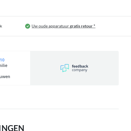
jk
Uw oude apparatuur
gratis retour *
10
ilie
n
euwen
INGEN