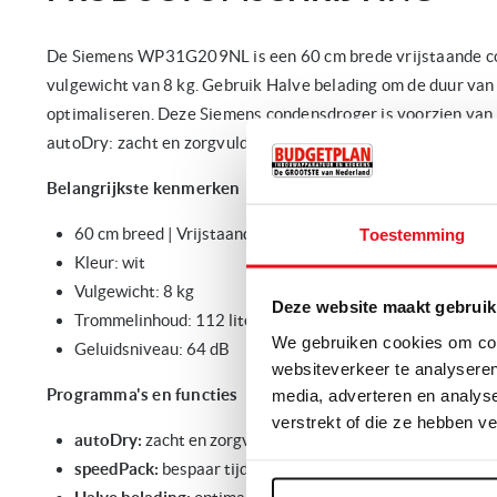
De Siemens WP31G209NL is een 60 cm brede vrijstaande c
vulgewicht van 8 kg. Gebruik Halve belading om de duur van 
optimaliseren. Deze Siemens condensdroger is voorzien van 
autoDry: zacht en zorgvuldig drogen om je kleding te besch
Belangrijkste kenmerken
60 cm breed | Vrijstaand
Toestemming
Kleur: wit
Vulgewicht: 8 kg
Deze website maakt gebruik
Trommelinhoud: 112 liter
We gebruiken cookies om cont
Geluidsniveau: 64 dB
websiteverkeer te analyseren
Programma's en functies
media, adverteren en analys
verstrekt of die ze hebben v
autoDry:
zacht en zorgvuldig drogen om je kleding te be
speedPack:
bespaar tijd met onze snelle en efficiënte wa