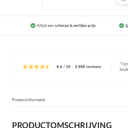
Ga
naar
het
Altijd een
scherpe & eerlijke prijs
G
begin
van
de
afbee
galler
Fijn
/
8.6
10
2.669 reviews
keuk
Leve
seri
Productinformatie
PRODUCTOMSCHRIJVING