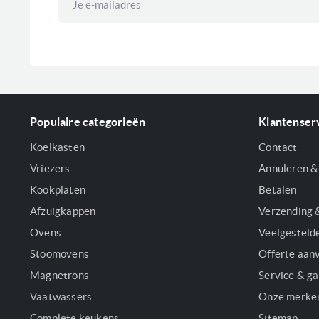
u
op
onze
nieuwsbrief
Populaire categorieën
Klantenser
Koelkasten
Contact
Vriezers
Annuleren &
Kookplaten
Betalen
Afzuigkappen
Verzending 
Ovens
Veelgesteld
Stoomovens
Offerte aan
Magnetrons
Service & ga
Vaatwassers
Onze merke
Complete keukens
Sitemap