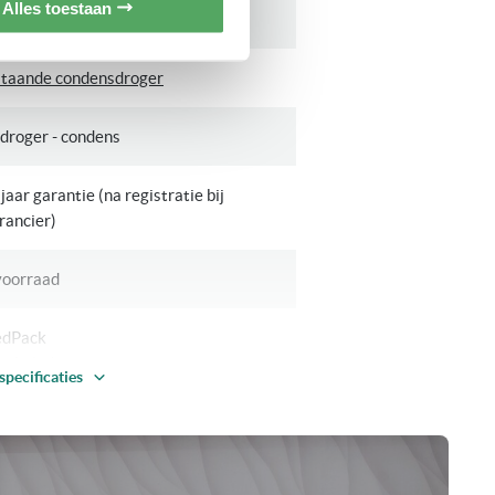
Alles toestaan
gers
staande condensdroger
droger - condens
jaar garantie (na registratie bij
rancier)
voorraad
edPack
e belading
specificaties
iknoppen-/tiptoets