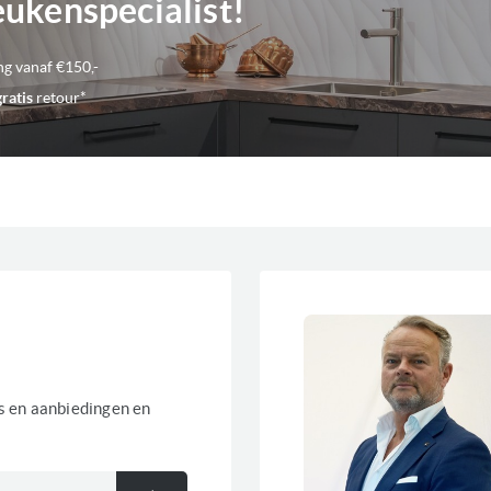
eukenspecialist!
Kleur
Wit
ng vanaf €150,-
gratis
retour*
Geluidsniveau
64 
Inhoud
1 - 
Aansluitwaarde
280
Voorraad
0
es en aanbiedingen en