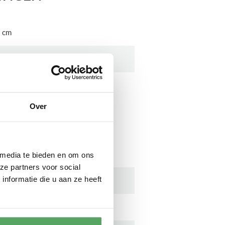
5 cm
0 cm
0 cm
Over
CATIES
mens
 media te bieden en om ons
ze partners voor social
nformatie die u aan ze heeft
31G209NL
mens extraKlasse