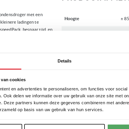
ondensdroger met een
Hoogte
± 8
kleinere ladingen te
speedPack, bespaar tijd, en
Breedte
± 6
ermen.
Diepte
± 6
Details
PRODUCTSPECIFI
 van cookies
Meer
Merk
Sie
ent en advertenties te personaliseren, om functies voor social
informatie
. Ook delen we informatie over uw gebruik van onze site met on
e. Deze partners kunnen deze gegevens combineren met andere i
Artikelnummer
WP
erzameld op basis van uw gebruik van hun services.
schermen
Productlijn
Sie
sdrogers