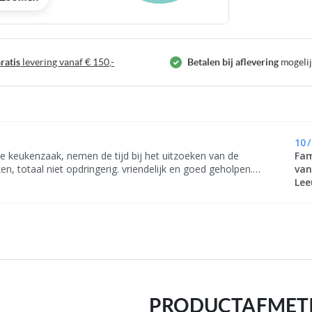
ratis
levering vanaf € 150,-
Betalen bij aflevering
mogeli
ldingen-
ij
10
/
e keukenzaak, nemen de tijd bij het uitzoeken van de
Fam
en, totaal niet opdringerig. vriendelijk en goed geholpen.
va
ring verliep ook prima, probleempje met het aanrechtblad is
Le
eus en super goed opgepakt en opgelost. Dank!
PRODUCTAFMET