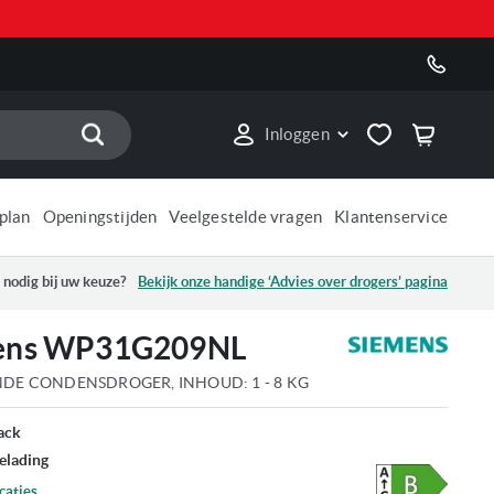
Zoek
Inloggen
plan
Openingstijden
Veelgestelde vragen
Klantenservice
 nodig bij uw keuze?
Bekijk onze handige ‘Advies over
drogers
’ pagina
ens WP31G209NL
NDE CONDENSDROGER, INHOUD: 1 - 8 KG
ack
elading
caties