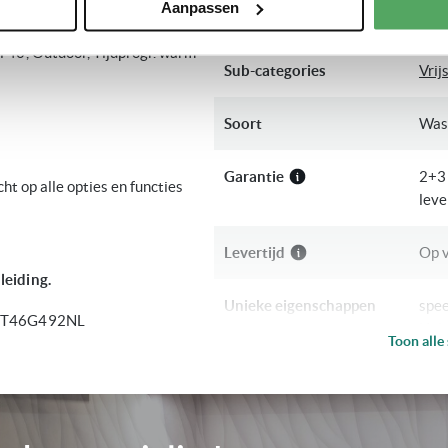
en met een nauwkeurige schatting
Aanpassen
Categorie
Dro
l 40', Outdoor, Tijdprogr. warm
Sub-categories
Vrij
Soort
Was
Garantie
2+3 
ht op alle opties en functies
leve
Levertijd
Op 
leiding.
Unieke eigenschappen
spe
 WT46G492NL
Halv
Toon alle 
Energieklasse
B
Bediening
Draa