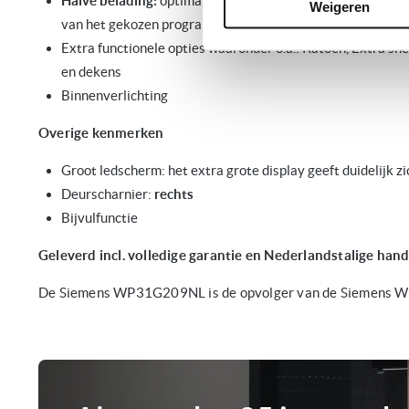
Halve belading:
optimaliseer de duur van kleinere lading
Weigeren
van het gekozen programma
Extra functionele opties waaronder o.a.: Katoen, Extra sne
en dekens
Binnenverlichting
Overige kenmerken
Groot ledscherm: het extra grote display geeft duidelijk zic
Deurscharnier:
rechts
Bijvulfunctie
Geleverd incl. volledige garantie en Nederlandstalige hand
De Siemens WP31G209NL is de opvolger van de Siemens