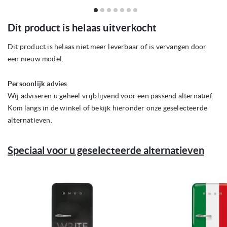
Ga
Dit product is helaas uitverkocht
naar
het
begin
Dit product is helaas niet meer leverbaar of is vervangen door
van
een nieuw model.
de
afbeeldingen-
gallerij
Persoonlijk advies
Wij adviseren u geheel vrijblijvend voor een passend alternatief.
Kom langs in de winkel of bekijk hieronder onze geselecteerde
alternatieven.
Speciaal voor u geselecteerde alternatieven