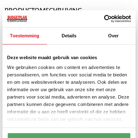
PRODUCTOMSCHRIJVING
Deze Smeg FAB28RBL5 vrijstaande koelkast met 4 sterren
diepvriesvak voorzien van jaren 50 Design uitgevoerd in het
Toestemming
Details
Over
zwart en is voorzien van naar rechts draaiende deur. Het
koelgedeelte is voorzien van 244 liter inhoud met multiflow
ventilator die voor een gelijkmatige verdeling zorgen van de
Deze website maakt gebruik van cookies
Lees volledige productomschrijving
koude lucht en Life Plus-0 ° graden zone, zodat uw etenswaren tot
We gebruiken cookies om content en advertenties te
2 maal langer kunt bewaren. De heldere LED verlichting zorgt
personaliseren, om functies voor social media te bieden
voor een perfect overzicht in deze koelkast.
PRODUCTAFMETINGEN
en om ons websiteverkeer te analyseren. Ook delen we
Belangrijkste kenmerken
informatie over uw gebruik van onze site met onze
± 150 cm
Hoogte
partners voor social media, adverteren en analyse. Deze
150 cm hoog |
Rechts
draaiende deur,
draairichting niet
partners kunnen deze gegevens combineren met andere
omkeerbaar
± 60 cm
informatie die u aan ze heeft verstrekt of die ze hebben
Breedte
Uitgevoerd in het zwart
verzameld op basis van uw gebruik van hun services.
Koelgedeelte voorzien van 244 Liter netto inhoud waarvan
Life Plus-0 ° graden zone
met 21 liter netto inhoud, bewaar
± 70 cm
Diepte
uw versproducten tot 2 maal langer