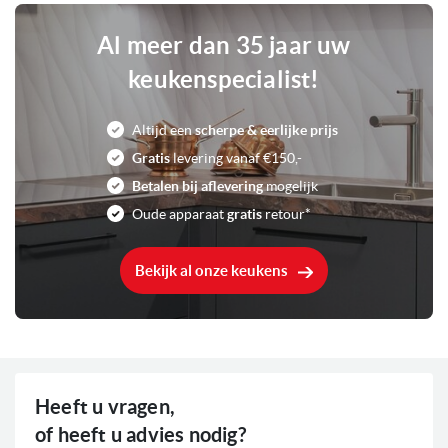
Life Plus 0°C Zone
Unieke eigenschappen
LED verlichting
Al meer dan 35 jaar uw
keukenspecialist!
D
Energieklasse
Altijd een
scherpe & eerlijke prijs
Elektronisch
Bediening
Gratis
levering vanaf €150,-
Betalen bij aflevering
mogelijk
Zwart
Kleur
Oude apparaat
gratis
retour*
35 dB
Geluidsniveau
Bekijk al onze keukens
270 Liter
Inhoud
244 Liter
Inhoud koelgedeelte
26 Liter
Inhoud vriesgedeelte
Heeft u vragen,
of heeft u advies nodig?
Geïntegreerd vriesvak
Vriesgedeelte