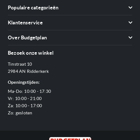
Populaire categorieën
Koelkasten
Klantenservice
Vriezers
Contact
Kookplaten
Over Budgetplan
Annuleren & retourneren
Afzuigkappen
Over ons
Betalen
Bezoek onze winkel
Ovens
Openingstijden
Verzending & bezorging
Stoomovens
Tinstraat 10
Adres & Route
Veelgestelde vragen
Magnetrons
2984 AN Ridderkerk
Vacatures
Offerte aanvragen
Vaatwassers
Openingstijden:
Reviews Budgetplan
Service & garantie
Complete keukens
Ma-Do: 10:00 - 17:30
Blog
Onze merken
Outlet
Vr: 10:00 - 21:00
Sitemap
Za: 10:00 - 17:00
Zo: gesloten