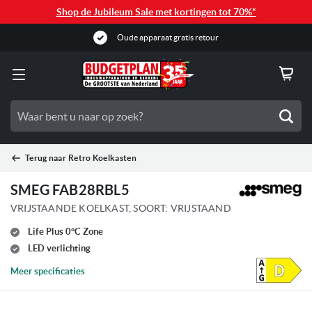
Shop de Jubileum Sale met kortingen tot 70%*
Oude apparaat gratis retour
Zoe
Terug naar
Retro Koelkasten
SMEG FAB28RBL5
VRIJSTAANDE KOELKAST, SOORT: VRIJSTAAND
Life Plus 0°C Zone
LED verlichting
Meer specificaties
Ga