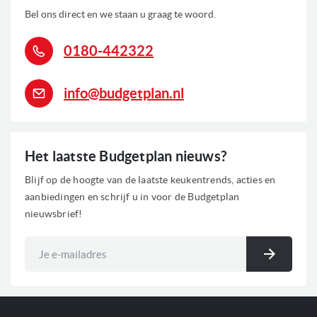
Bel ons direct en we staan u graag te woord.
90 Watt
Aansluitwaarde
0180-442322
Gehard glazen legplateaus
Kenmerken koelkasten
Retro jaren '50 design
info@budgetplan.nl
Verlichting: LED binnenverlichting
Vershoudzone
0
Voorraad
Het laatste Budgetplan nieuws?
Blijf op de hoogte van de laatste keukentrends, acties en
aanbiedingen en schrijf u in voor de Budgetplan
nieuwsbrief!
Abonneer
u
Inschri
op
onze
nieuwsbrief