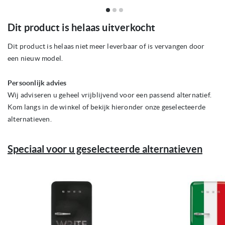
Ga
Dit product is helaas uitverkocht
naar
het
begin
Dit product is helaas niet meer leverbaar of is vervangen door
van
een nieuw model.
de
afbeeldingen-
gallerij
Persoonlijk advies
Wij adviseren u geheel vrijblijvend voor een passend alternatief.
Kom langs in de winkel of bekijk hieronder onze geselecteerde
alternatieven.
Speciaal voor u geselecteerde alternatieven