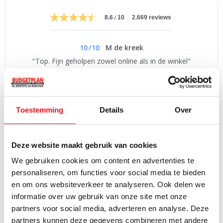
/
8.6
10
2.669 reviews
10
/
10
M de kreek
Top. Fijn geholpen zowel online als in de winkel
Toestemming
Details
Over
PRODUCTOMSCHRIJVING
Deze Smeg
FAB28RPK5
vrijstaande koelkast met 4 sterren
Deze website maakt gebruik van cookies
diepvriesvak voorzien van jaren 50 Design uitgevoerd in het roze
We gebruiken cookies om content en advertenties te
en is voorzien van naar rechtsdraaiende deur. Het koelgedeelte is
personaliseren, om functies voor social media te bieden
voorzien van 244 liter inhoud met multiflow ventilator die voor
en om ons websiteverkeer te analyseren. Ook delen we
een gelijkmatige verdeling zorgen van de koude lucht en Life Plus-
informatie over uw gebruik van onze site met onze
Lees volledige productomschrijving
0 ° graden zone, zodat uw etenswaren tot 2 maal langer kunt
partners voor social media, adverteren en analyse. Deze
bewaren. De heldere LED verlichting zorgt voor een perfect
partners kunnen deze gegevens combineren met andere