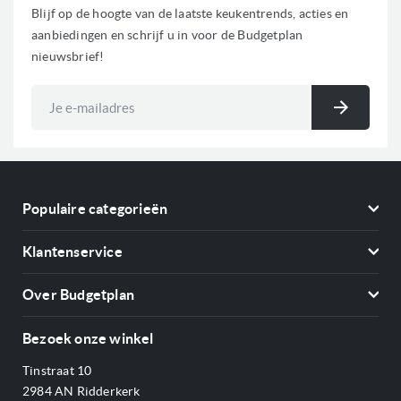
Blijf op de hoogte van de laatste keukentrends, acties en
aanbiedingen en schrijf u in voor de Budgetplan
nieuwsbrief!
Abonneer
u
Inschri
op
onze
nieuwsbrief
Populaire categorieën
Koelkasten
Klantenservice
Vriezers
Contact
Kookplaten
Over Budgetplan
Annuleren & retourneren
Afzuigkappen
Over ons
Betalen
Bezoek onze winkel
Ovens
Openingstijden
Verzending & bezorging
Stoomovens
Tinstraat 10
Adres & Route
Veelgestelde vragen
Magnetrons
2984 AN Ridderkerk