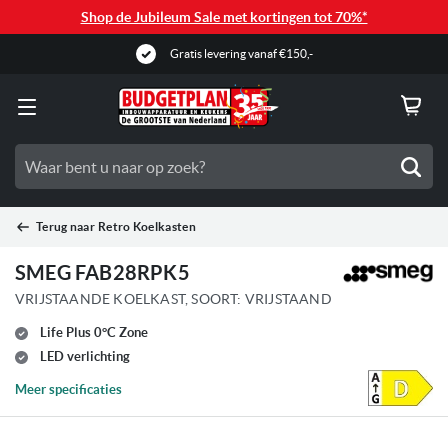
Shop de Jubileum Sale met kortingen tot 70%*
Gratis levering vanaf €150,-
Zoe
Terug naar
Retro Koelkasten
SMEG FAB28RPK5
VRIJSTAANDE KOELKAST, SOORT: VRIJSTAAND
Life Plus 0°C Zone
LED verlichting
Meer specificaties
Ga