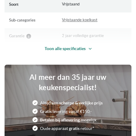
Vrijstaand
Soort
De Smeg
FAB28RPK5
is de opvolger van de Smeg
FAB28RPK3
Vrijstaande koelkast
Sub-categories
2 jaar volledige garantie
Garantie
Toon alle specificaties
Op bestelling leverbaar
Levertijd
Life Plus 0°C Zone
Unieke eigenschappen
LED verlichting
Al meer dan 35 jaar uw
keukenspecialist!
D
Energieklasse
Altijd een
scherpe & eerlijke prijs
Elektronisch
Bediening
Gratis
levering vanaf €150,-
Betalen bij aflevering
mogelijk
Roze
Kleur
Oude apparaat
gratis
retour*
35 dB