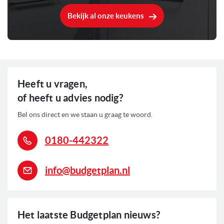
Geluidsniveau
Bekijk al onze keukens
270 Liter
Inhoud
244 Liter
Inhoud koelgedeelte
26 Liter
Inhoud vriesgedeelte
Heeft u vragen,
of heeft u advies nodig?
Geïntegreerd vriesvak
Vriesgedeelte
Bel ons direct en we staan u graag te woord.
90 Watt
Aansluitwaarde
0180-442322
Retro jaren '50 design
Kenmerken koelkasten
Verlichting: LED binnenverlichting
info@budgetplan.nl
Vershoudzone
0
Voorraad
Het laatste Budgetplan nieuws?