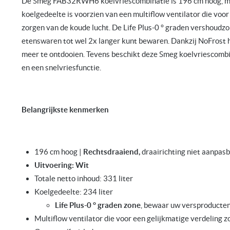
De Smeg FAB32RWH6 koelvriescombinatie is 196 cm hoog, 
koelgedeelte is voorzien van een multiflow ventilator die voor
zorgen van de koude lucht. De Life Plus-0 ° graden vershoudzo
etenswaren tot wel 2x langer kunt bewaren. Dankzij NoFrost h
meer te ontdooien. Tevens beschikt deze Smeg koelvriescombi
en een snelvriesfunctie.
Belangrijkste kenmerken
196 cm hoog |
Rechtsdraaiend,
draairichting niet aanpas
Uitvoering: Wit
Totale netto inhoud: 331 liter
Koelgedeelte: 234 liter
Life Plus-0 ° graden zone
, bewaar uw versproducten
Multiflow ventilator die voor een gelijkmatige verdeling 