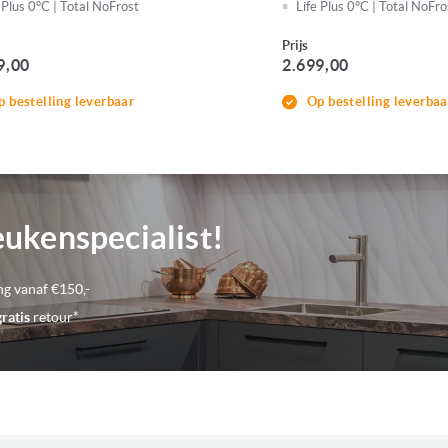
 Plus 0°C | Total NoFrost
Life Plus 0°C | Total NoFro
Prijs
9,00
2.699,00
p bestelling leverbaar
Op bestelling leverbaa
eukenspecialist!
ng vanaf €150,-
gratis
retour*