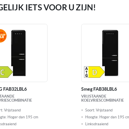
LIJK IETS VOOR U ZIJN!
Kenmerken koelkasten
Voorraad
G FAB32LBL6
Smeg FAB38LBL6
STAANDE
VRIJSTAANDE
VRIESCOMBINATIE
KOELVRIESCOMBINATIE
t:
Vrijstaand
Soort:
Vrijstaand
gte:
Hoger dan 195 cm
Hoogte:
Hoger dan 195 c
ksdraaiend
Linksdraaiend