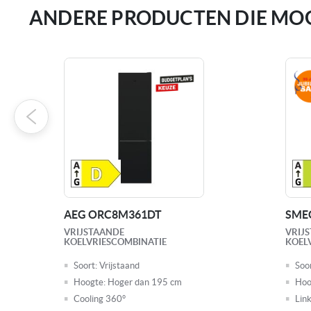
ANDERE PRODUCTEN DIE MOGE
AEG ORC8M361DT
SME
VRIJSTAANDE
VRIJ
KOELVRIESCOMBINATIE
KOEL
Soort:
Vrijstaand
Soor
Hoogte:
Hoger dan 195 cm
Hoo
Cooling 360°
Lin