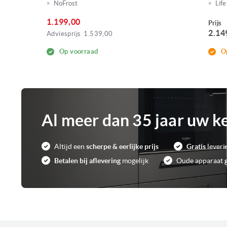
NoFrost
Life
1.199,00
Prijs
2.14
Adviesprijs
1.539,00
Op voorraad
O
Al meer dan 35 jaar uw k
Altijd een
scherpe & eerlijke prijs
Gratis
leveri
Betalen bij aflevering
mogelijk
Oude apparaat