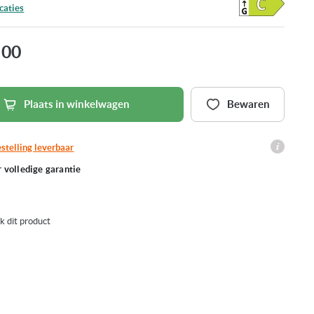
caties
,00
Plaats in winkelwagen
Bewaren
stelling leverbaar
r volledige garantie
jk dit product