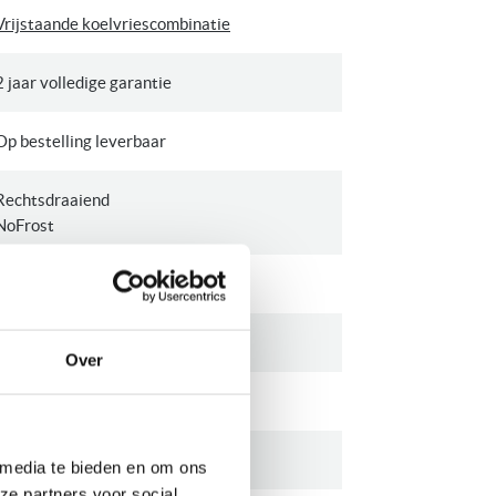
Vrijstaande koelvriescombinatie
2 jaar volledige garantie
Op bestelling leverbaar
Rechtsdraaiend
NoFrost
C
Elektronisch
Over
Wit
35 dB
 media te bieden en om ons
ze partners voor social