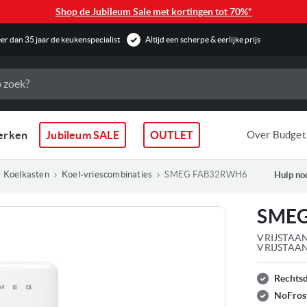
Shop de Jubileum Sale met kortingen tot 70%*
r dan 35 jaar de keukenspecialist
Altijd een scherpe & eerlijke prijs
erken
Jubileum SALE
OUTLET
Over Budget
Koelkasten
Koel-vriescombinaties
SMEG FAB32RWH6
Hulp nod
SMEG
VRIJSTAA
VRIJSTAA
Rechts
NoFros