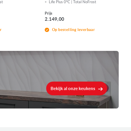
st
Life Plus 0°C | Total NoFrost
Prijs
2.149,00
r
Op bestelling leverbaar
Bekijk al onze keukens