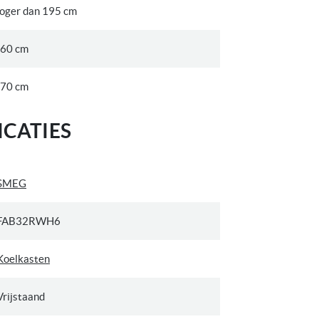
oger dan 195 cm
 60 cm
 70 cm
CATIES
SMEG
FAB32RWH6
Koelkasten
Vrijstaand