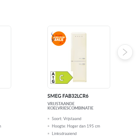
Draairichting: rechtsdraaiende deur
Gehard glazen legplateaus
Groentelade
NoFrost vriesgedeelte nooit meer ontdooien !
Retro jaren '50 design
Snelkoel functie
Snelvries functie
Verlichting: LED binnenverlichting
Vershoudzone
0
SMEG FAB32LCR6
VRIJSTAANDE
KOELVRIESCOMBINATIE
Soort:
Vrijstaand
m
Hoogte:
Hoger dan 195 cm
Linksdraaiend