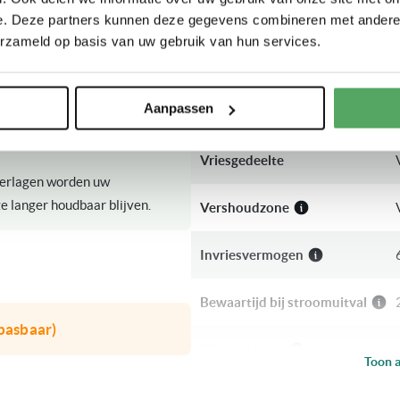
Inhoud
e. Deze partners kunnen deze gegevens combineren met andere i
erzameld op basis van uw gebruik van hun services.
Inhoud koelgedeelte
te wordt de reeds ingestelde
Aanpassen
Inhoud vriesgedeelte
Vriesgedeelte
 verlagen worden uw
e langer houdbaar blijven.
Vershoudzone
Invriesvermogen
Bewaartijd bij stroomuitval
pasbaar)
Klimaatklasse
Toon a
Aansluitwaarde