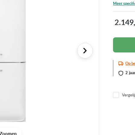
Meer specifi
2.149
Op be
2 jaa
Vergeli
Zoomen