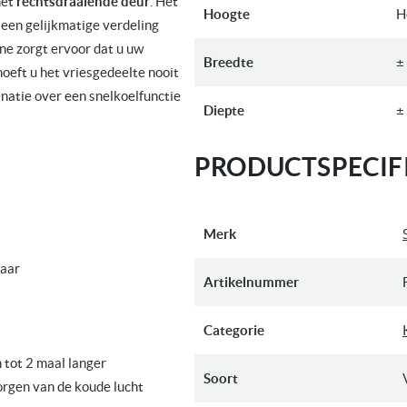
met
rechtsdraaiende deur
. Het
Hoogte
H
 een gelijkmatige verdeling
ne zorgt ervoor dat u uw
Breedte
±
oeft u het vriesgedeelte nooit
natie over een snelkoelfunctie
Diepte
±
PRODUCTSPECIFI
Meer
Merk
informatie
baar
Artikelnummer
Categorie
 tot 2 maal langer
Soort
zorgen van de koude lucht