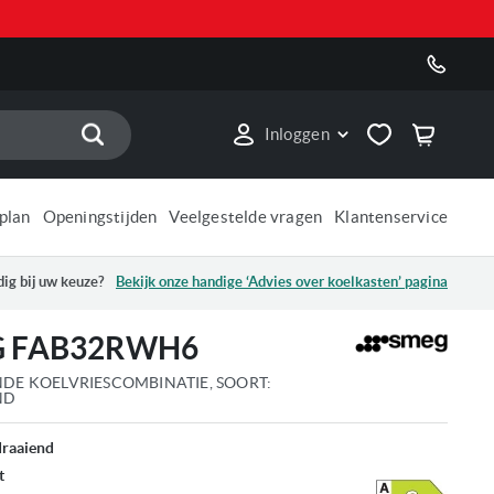
Zoek
Inloggen
plan
Openingstijden
Veelgestelde vragen
Klantenservice
ig bij uw keuze?
Bekijk onze handige ‘Advies over
koelkasten
’ pagina
 FAB32RWH6
NDE KOELVRIESCOMBINATIE, SOORT:
ND
draaiend
t