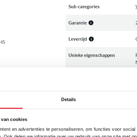
Sub-categories
Garantie
Levertijd
WH5
Unieke eigenschappen
Energieklasse
rkomen, dit zorgt voor een
Bediening
n.
Details
Kleur
 van cookies
 en fruit die hierin veel
Geluidsniveau
ent en advertenties te personaliseren, om functies voor social
. Ook delen we informatie over uw gebruik van onze site met on