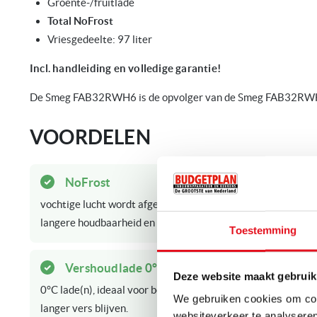
Groente-/fruitlade
Total NoFrost
Vriesgedeelte: 97 liter
Incl. handleiding en volledige garantie!
De Smeg FAB32RWH6 is de opvolger van de Smeg FAB32R
VOORDELEN
NoFrost
vochtige lucht wordt afgevoerd zodat rijpaanslag wordt voo
langere houdbaarheid en ontdooien behoort tot het verlede
Toestemming
Vershoudlade 0°C lade(n)
Deze website maakt gebruik
0°C lade(n), ideaal voor bewaren van verswaren zoals groente
We gebruiken cookies om cont
langer vers blijven.
websiteverkeer te analyseren