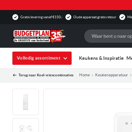
Gratis levering vanaf €150,-
Oude apparaat gratis retour
Mee
Zoek
Keukens & Inspiratie
M
Volledig assortiment
Home
Keukenapparatuur
Terug naar
Koel-vriescombinaties
Ga
naar
het
einde
van
de
afbeeldingen-
gallerij