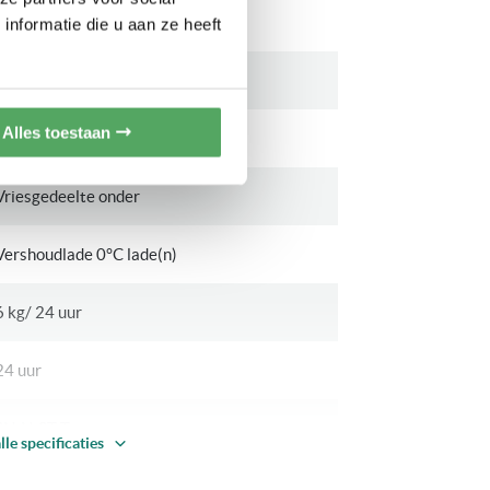
331 Liter
nformatie die u aan ze heeft
234 Liter
Alles toestaan
97 Liter
Vriesgedeelte onder
Vershoudlade 0°C lade(n)
6 kg/ 24 uur
24 uur
SN-N-ST-T
lle specificaties
127 Watt