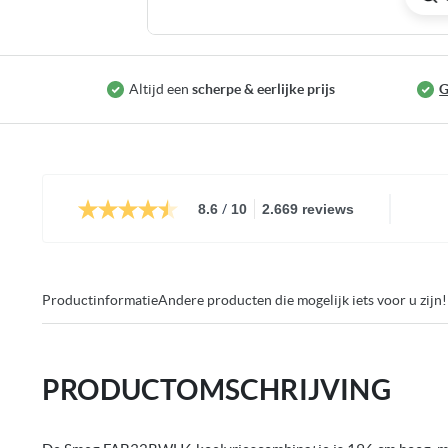
Ga
naar
het
Altijd een
scherpe & eerlijke prijs
G
begin
van
de
afbeeldingen-
gallerij
/
8.6
10
2.669 reviews
Productinformatie
Andere producten die mogelijk iets voor u zijn!
PRODUCTOMSCHRIJVING