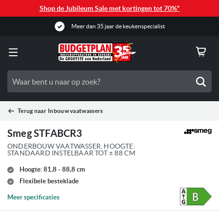
Shop de Jubileum Sale met kortingen tot 70%*
Meer dan 35 jaar de keukenspecialist
Zoe
Terug naar
Inbouw vaatwassers
Smeg STFABCR3
ONDERBOUW VAATWASSER, HOOGTE:
STANDAARD INSTELBAAR TOT ± 88 CM
Hoogte: 81,8 - 88,8 cm
Flexibele besteklade
Meer specificaties