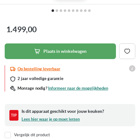
Ga
naar
het
1.499,00
begin
van
de
afbeeldingen-
gallerij
Plaats in winkelwagen
Op bestelling leverbaar
2 jaar volledige garantie
Informeer naar de mogelijkheden
Montage nodig?
Is dit apparaat geschikt voor jouw keuken?
Lees hier waar je op moet letten
Vergelijk dit product