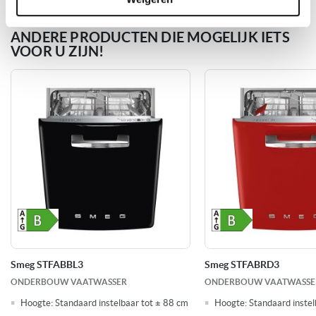
Levertijd
ANDERE PRODUCTEN DIE MOGELIJK IETS
Hoogte: 81,8 - 88,8 cm
Unieke eigenschappen
VOOR U ZIJN!
Flexibele besteklade
B
Energieklasse
Elektronisch
Bediening
Creme
Kleur
44 dB
Geluidsniveau
13 Couverts
Inhoud
Smeg STFABBL3
Smeg STFABRD3
1800 Watt
Aansluitwaarde
ONDERBOUW VAATWASSER
ONDERBOUW VAATWASSE
Hoogte:
Standaard instelbaar tot ± 88 cm
Hoogte:
Standaard instel
Functie: Besteklade (flex)
Kenmerken vaatwassers