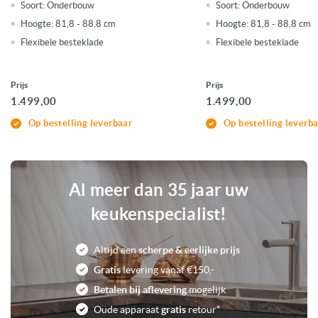
Functie: Extra droog
Soort:
Onderbouw
Soort:
Onderbouw
Functie: Halve belading
Hoogte: 81,8 - 88,8 cm
Hoogte: 81,8 - 88,8 cm
Functie: OpenAssist
Flexibele besteklade
Flexibele besteklade
Kuipmateriaal: RVS
Programma: Automatisch
Programma: Intensief
Prijs
Prijs
Programma: Kort (Snel)
1.499,00
1.499,00
Uitgestelde starttijd
Veiligheid: Aquastop
Op bestelling leverbaar
Op bestelling leverb
0
Voorraad
Al meer dan 35 jaar uw
keukenspecialist!
Altijd een
scherpe & eerlijke prijs
Gratis
levering vanaf €150,-
Betalen bij aflevering
mogelijk
Oude apparaat
gratis
retour*