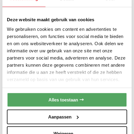
575 mm
Inbouw diepte
Full express - 60 minuten
Speciale programma’s, zoals:
Halve Belading
, Dry Assist en
Uitgestelde starttijd tot 24 uur
Deze website maakt gebruik van cookies
PRODUCTSPECIFICATIES
Door opening system: deur vaatwasser opent automatisch
We gebruiken cookies om content en advertenties te
aan het einde van een programma voor natuurlijke droging
personaliseren, om functies voor social media te bieden
Meer
vaat
SMEG
Merk
en om ons websiteverkeer te analyseren. Ook delen we
informatie
informatie over uw gebruik van onze site met onze
STFABCR3
Overige kenmerken
Artikelnummer
partners voor social media, adverteren en analyse. Deze
partners kunnen deze gegevens combineren met andere
Bovenkorf: met 2 opvouwbare rekken
Vaatwassers
informatie die u aan ze heeft verstrekt of die ze hebben
Categorie
Onderkorf: met 4 opvouwbare rekken
verzameld op basis van uw gebruik van hun services.
Geluidsniveau: 44 dB
Onderbouw vaatwasser
Sub-categories
Total AcquaStop
: de meest betrouwbare waterbeveiliging
Alles toestaan
Onderbouw
Soort
Geleverd nieuw in doos incl. volledige garantie en handleiding.
De Smeg STFABCR3 is de opvolger van de Smeg
ST2FABCR2
Aanpassen
2 jaar volledige garantie
Garantie
Toon alle specificaties
Weigeren
Op bestelling leverbaar