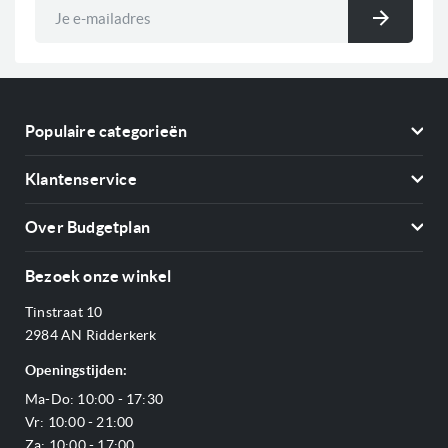
Abonneer
u
Inschri
op
onze
nieuwsbrief
Populaire categorieën
Koelkasten
Klantenservice
Vriezers
Contact
Kookplaten
Over Budgetplan
Annuleren & retourneren
Afzuigkappen
Over ons
Betalen
Bezoek onze winkel
Ovens
Openingstijden
Verzending & bezorging
Stoomovens
Tinstraat 10
Adres & Route
Veelgestelde vragen
Magnetrons
2984 AN Ridderkerk
Vacatures
Offerte aanvragen
Vaatwassers
Openingstijden:
Reviews Budgetplan
Service & garantie
Complete keukens
Ma-Do: 10:00 - 17:30
Blog
Onze merken
Outlet
Vr: 10:00 - 21:00
Sitemap
Za: 10:00 - 17:00