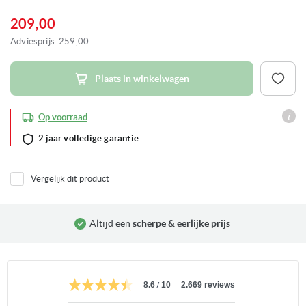
naar
het
209,00
begin
van
Adviesprijs
259,00
de
afbeeldingen-
gallerij
Plaats in winkelwagen
Op voorraad
2 jaar volledige garantie
Vergelijk dit product
Altijd een
scherpe & eerlijke prijs
/
8.6
10
2.669 reviews