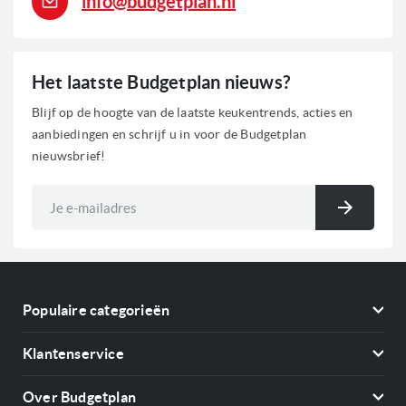
info@budgetplan.nl
Het laatste Budgetplan nieuws?
Blijf op de hoogte van de laatste keukentrends, acties en
aanbiedingen en schrijf u in voor de Budgetplan
nieuwsbrief!
Abonneer
u
Inschri
op
onze
nieuwsbrief
Populaire categorieën
Koelkasten
Klantenservice
Vriezers
Contact
Kookplaten
Over Budgetplan