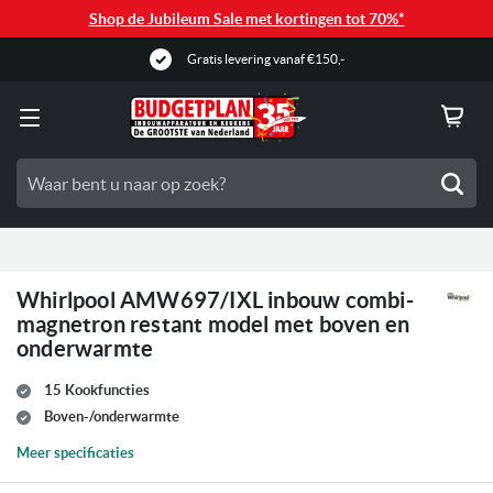
Shop de Jubileum Sale met kortingen tot 70%*
Gratis levering vanaf €150,-
Zoe
Whirlpool AMW697/IXL inbouw combi-
magnetron restant model met boven en
onderwarmte
15 Kookfuncties
Boven-/onderwarmte
Meer specificaties