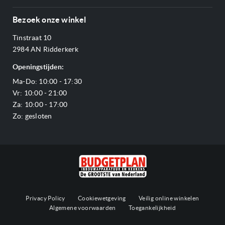
Annuleren & retourneren
Afzuigkappen
Over ons
Betalen
Bezoek onze winkel
Ovens
Openingstijden
Verzending & bezorging
Stoomovens
Tinstraat 10
Adres & Route
Veelgestelde vragen
Magnetrons
2984 AN Ridderkerk
Vacatures
Offerte aanvragen
Vaatwassers
Openingstijden:
Reviews Budgetplan
Service & garantie
Complete keukens
Ma-Do: 10:00 - 17:30
Blog
Onze merken
Outlet
Vr: 10:00 - 21:00
Sitemap
Za: 10:00 - 17:00
Zo: gesloten
Privacy Policy
Cookiewetgeving
Veilig online winkelen
Algemene voorwaarden
Toegankelijkheid