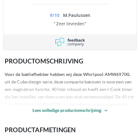
9
/
10
M.Paulussen
Zeer tevreden
PRODUCTOMSCHRIJVING
Voor de bakliefhebber hebben wij deze Whirlpool AMW697IXL
uit de Cube design serie, deze compacte bakoven is voorzien van
een magnetron functie, 40 liter inhoud en heeft een I-Cook timer
die het instellen van deze oven een stuk vereenvoudigd. De 45 cm
hoge Whirlpool AMW697IXL is een inbouw combi-magnetron
Lees volledige productomschrijving
voorzien van Boven- en onderwarmte zodat u deze inbouw
combi-magnetron als een volwaardige compacte inbouwoven met
magnetron kunt gebruiken! Daarnaast is deze volwaardige
PRODUCTAFMETINGEN
compacte oven voorzien van zowel een Hetelucht- als een Grill