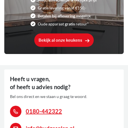
Altijd een
scherpe & eerlijke prijs
Gratis
levering vanaf €150,-
Vlekvrij roestvrijstaal
Kleur
Betalen bij aflevering
mogelijk
Oude apparaat
gratis
retour*
2800 Watt
Aansluitwaarde
Bekijk al onze keukens
0
Voorraad
Heeft u vragen,
of heeft u advies nodig?
Bel ons direct en we staan u graag te woord.
0180-442322