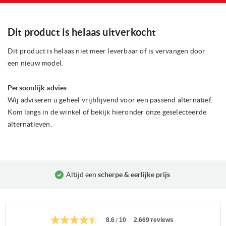
Ga
Dit product is helaas uitverkocht
naar
het
begin
Dit product is helaas niet meer leverbaar of is vervangen door
van
een nieuw model.
de
afbeeldingen-
gallerij
Persoonlijk advies
Wij adviseren u geheel vrijblijvend voor een passend alternatief.
Kom langs in de winkel of bekijk hieronder onze geselecteerde
alternatieven.
Altijd een
scherpe & eerlijke prijs
/
8.6
10
2.669 reviews