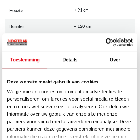
van industriële kwaliteit RVS roestvrijstaal voor een langere
± 91 cm
Hoogte
levensduur en door de naadloze vangschaal wordt schoonmaken
gemakkelijker.
± 120 cm
Breedte
De Wolf ICBDF486G is daarnaast voorzien van het
Dual
convection oven systeem
, 10 ovensystemen, 172 liter netto
> 70 cm
Diepte
ovenruimte,
Pyrolitische zelfreiniging
,
kerntemperatuurmeter
,
Sudderstand op alle branders, automatische herontsteking en laag
Toestemming
Details
Over
profiel, gietijzeren doorlopende pannendragers.
PRODUCTSPECIFICATIES
Eigenschappen van het Wolf ICBDF486G gasfornuis inclusief
rode knoppen 808265:
Meer
Deze website maakt gebruik van cookies
Wolf
Merk
informatie
Kleur: industriële kwaliteit RVS roestvrijstaal
We gebruiken cookies om content en advertenties te
Breedte: 120 cm
personaliseren, om functies voor social media te bieden
Wolf ICBDF486G + 808265-REST
Artikelnummer
Energie klasse: oven links (Conventional D, Hetelucht C),
en om ons websiteverkeer te analyseren. Ook delen we
oven rechts (Conventional F, Hetelucht E)
informatie over uw gebruik van onze site met onze
2 jaar volledige garantie
Garantie
Oven inhoud: 172 liter netto (oven links 61 liter, oven rechts
partners voor social media, adverteren en analyse. Deze
111 liter)
partners kunnen deze gegevens combineren met andere
Op voorraad
Levertijd
Bediening: zwarte draaiknoppen, rode draaiknoppen gratis
informatie die u aan ze heeft verstrekt of die ze hebben