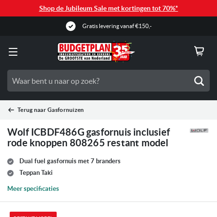
Shop de Jubileum Sale met kortingen tot 70%*
Gratis levering vanaf €150,-
Zoe
Terug naar
Gasfornuizen
Wolf ICBDF486G gasfornuis inclusief
rode knoppen 808265 restant model
Dual fuel gasfornuis met 7 branders
Teppan Taki
Meer specificaties
Ga