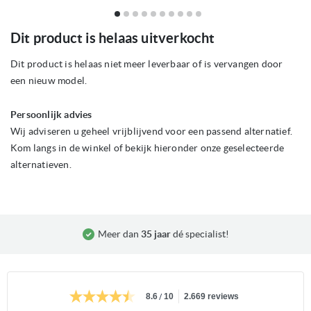
Ga
Dit product is helaas uitverkocht
naar
het
begin
Dit product is helaas niet meer leverbaar of is vervangen door
van
een nieuw model.
de
afbeeldingen-
gallerij
Persoonlijk advies
Wij adviseren u geheel vrijblijvend voor een passend alternatief.
Kom langs in de winkel of bekijk hieronder onze geselecteerde
alternatieven.
Meer dan
35 jaar
dé specialist!
/
8.6
10
2.669 reviews