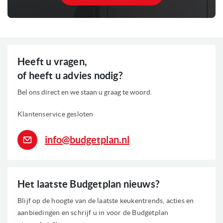
Pyrolitische zelfreiniging
: reinigingssysteem dat hoge
temperaturen gebruikt om resten van gemaakte gerechten tot
as te veranderen. Na het programma hoeft U alleen maar een
doekje door de ovenruimte te halen
Kerntemperatuurmeter
Heeft u vragen,
Hydraulische gedempte deur, Verborgen onderwarmte
of heeft u advies nodig?
element, Verzonken oven grill element, Groot drielaags
venster, Dubbele halogeen interieurverlichting
Bel ons direct en we staan u graag te woord.
Cobaltblauw geëmailleerd oveninterieur
Klantenservice gesloten
Uitgestelde start, programmeerbare start- en kooktijd
Sabbathstand
info@budgetplan.nl
6-laags roosterhouders met 2 verstelbare rekken per oven
Telescopisch ovenrek inbegrepen
Dit fornuis wordt geleverd met 2 jaar garantie, echter zonder
Het laatste Budgetplan nieuws?
gasslang, deze kunt u meebestellen.
Blijf op de hoogte van de laatste keukentrends, acties en
Restant model producten betreffen ongebruikte apparaten met
aanbiedingen en schrijf u in voor de Budgetplan
volledige garantie die wij zonder verpakking rechtstreeks inkopen