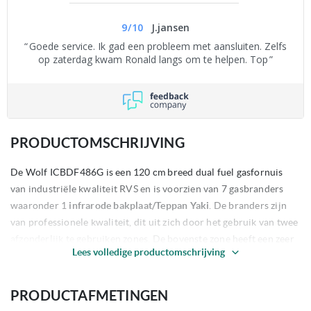
9
/
10
J.jansen
Goede service. Ik gad een probleem met aansluiten. Zelfs
op zaterdag kwam Ronald langs om te helpen. Top
PRODUCTOMSCHRIJVING
De Wolf ICBDF486G is een 120 cm breed dual fuel gasfornuis
van industriële kwaliteit RVS en is voorzien van 7 gasbranders
waaronder 1
infrarode bakplaat/Teppan Yaki
. De branders zijn
van professionele kwaliteit, dit uit zich door het gebruik van twee
afzonderlijk te gebruiken zones. De bovenste zone heeft een zeer
Lees volledige productomschrijving
hoog vermogen, terwijl u de onderste zone tot een zodanig lage
brandersterkte kunt draaien zodat u bijvoorbeeld perfect
chocolade kunt smelten of een pan soep kan warmhouden zonder
PRODUCTAFMETINGEN
dat de soep verder gaat koken. De Wolf ICBDF486G is gemaakt