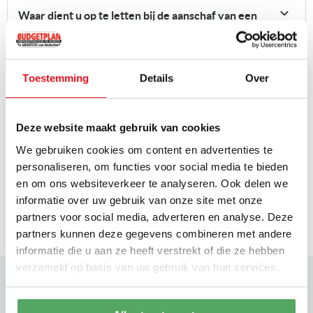
Waar dient u op te letten bij de aanschaf van een
koffiemachine?
Toestemming
Details
Over
Handige koffiefuncties
Deze website maakt gebruik van cookies
Gemalen koffie of koffiebonen?
We gebruiken cookies om content en advertenties te
personaliseren, om functies voor social media te bieden
Melkreservoir en waterreservoir
en om ons websiteverkeer te analyseren. Ook delen we
informatie over uw gebruik van onze site met onze
partners voor social media, adverteren en analyse. Deze
partners kunnen deze gegevens combineren met andere
informatie die u aan ze heeft verstrekt of die ze hebben
verzameld op basis van uw gebruik van hun services.
Heeft u vragen,
of heeft u advies nodig?