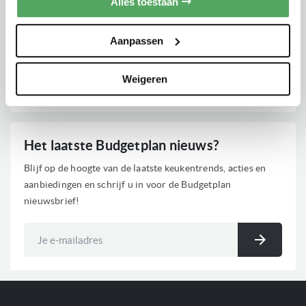
Alles toestaan
Bel ons direct en we staan u graag te woord.
Aanpassen
Klantenservice gesloten
Weigeren
info@budgetplan.nl
Het laatste Budgetplan nieuws?
Blijf op de hoogte van de laatste keukentrends, acties en
aanbiedingen en schrijf u in voor de Budgetplan
nieuwsbrief!
Abonneer
u
Inschri
op
onze
nieuwsbrief