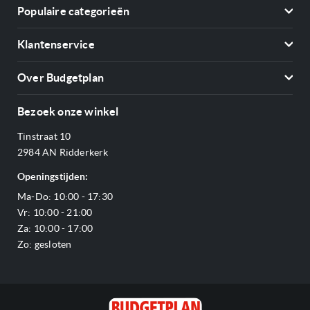
Populaire categorieën
Koelkasten
Klantenservice
Vriezers
Contact
Kookplaten
Over Budgetplan
Annuleren & retourneren
Afzuigkappen
Over ons
Betalen
Bezoek onze winkel
Ovens
Openingstijden
Verzending & bezorging
Stoomovens
Tinstraat 10
Adres & Route
Veelgestelde vragen
Magnetrons
2984 AN Ridderkerk
Vacatures
Offerte aanvragen
Vaatwassers
Openingstijden:
Reviews Budgetplan
Service & garantie
Complete keukens
Ma-Do: 10:00 - 17:30
Blog
Onze merken
Outlet
Vr: 10:00 - 21:00
Sitemap
Za: 10:00 - 17:00
Zo: gesloten