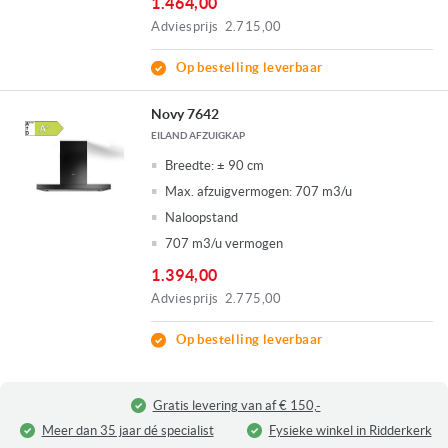
1.464,00
Adviesprijs
2.715,00
Op bestelling leverbaar
Novy 7642
EILAND AFZUIGKAP
Breedte:
± 90 cm
Max. afzuigvermogen:
707 m3/u
Naloopstand
707 m3/u vermogen
1.394,00
Adviesprijs
2.775,00
Op bestelling leverbaar
Gratis levering van af € 150,-
Meer dan 35 jaar dé specialist
Fysieke winkel in Ridderkerk