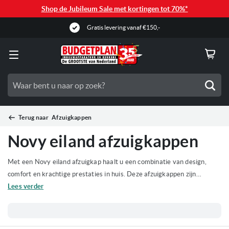
Shop de Jubileum Sale met kortingen tot 70%*
Gratis levering vanaf €150,-
Zoe
Terug naar
Afzuigkappen
Novy eiland afzuigkappen
Met een Novy eiland afzuigkap haalt u een combinatie van design,
comfort en krachtige prestaties in huis. Deze afzuigkappen zijn
speciaal ontworpen voor kookeilanden en vormen een echte
Lees verder
blikvanger in de keuken. Dankzij de stille werking, efficiënte afzuiging
en hoogwaardige afwerking geniet u van een prettige kookervaring
zonder storende geluiden. Bekijk het assortiment Novy eiland