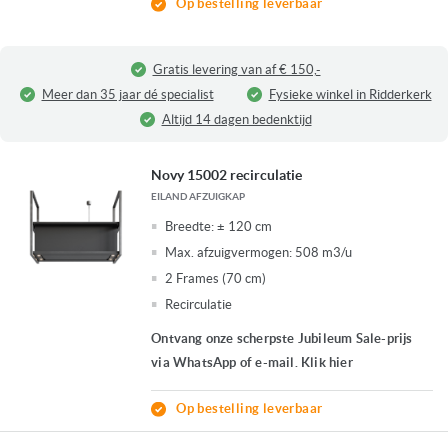
Op bestelling leverbaar
Gratis levering van af € 150,-
Meer dan 35 jaar dé specialist
Fysieke winkel in Ridderkerk
Altijd 14 dagen bedenktijd
Novy 15002 recirculatie
EILAND AFZUIGKAP
Breedte:
± 120 cm
Max. afzuigvermogen:
508 m3/u
2 Frames (70 cm)
Recirculatie
Ontvang onze scherpste Jubileum Sale-prijs
via WhatsApp of e-mail. Klik hier
Op bestelling leverbaar