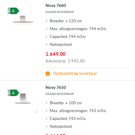
afzuigkappen online of bezoek Budgetplan Keukens voor persoonlijk
Novy 7660
advies van onze specialisten.
EILAND AFZUIGKAP
Breedte:
± 120 cm
Max. afzuigvermogen:
744 m3/u
Capaciteit 744 m3/u
Naloopstand
1.649,00
Adviesprijs
2.945,00
Op bestelling leverbaar
Novy 7650
EILAND AFZUIGKAP
Breedte:
± 100 cm
Max. afzuigvermogen:
743 m3/u
Capaciteit 743 m3/u
Naloopstand