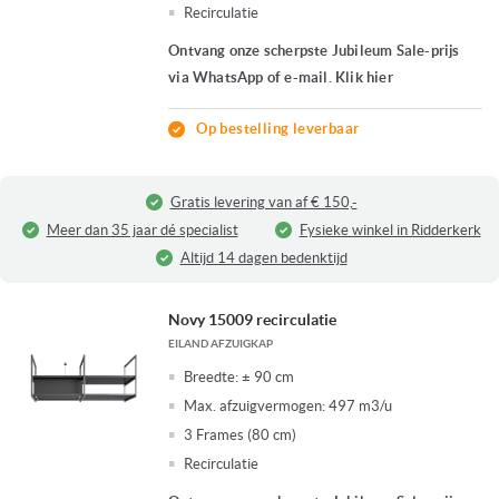
Recirculatie
Ontvang onze scherpste Jubileum Sale-prijs
via WhatsApp of e-mail. Klik hier
Op bestelling leverbaar
Gratis levering van af € 150,-
Meer dan 35 jaar dé specialist
Fysieke winkel in Ridderkerk
Altijd 14 dagen bedenktijd
Novy 15009 recirculatie
EILAND AFZUIGKAP
Breedte:
± 90 cm
Max. afzuigvermogen:
497 m3/u
3 Frames (80 cm)
Recirculatie