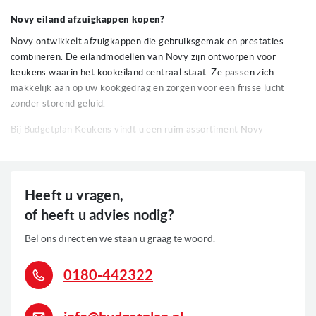
Novy eiland afzuigkappen kopen?
Novy ontwikkelt afzuigkappen die gebruiksgemak en prestaties
combineren. De eilandmodellen van Novy zijn ontworpen voor
keukens waarin het kookeiland centraal staat. Ze passen zich
makkelijk aan op uw kookgedrag en zorgen voor een frisse lucht
zonder storend geluid.
Bij Budgetplan Keukens vindt u een ruim assortiment Novy
afzuigkappen, geschikt voor uiteenlopende keukenopstellingen.
Onze specialisten helpen u bij het kiezen van een model dat past bij
uw ruimte en wensen. U profiteert van deskundig advies,
betrouwbare service en een scherpe prijs. Zo kiest u met zekerheid
Heeft u vragen,
voor kwaliteit die binnen uw budget past.
of heeft u advies nodig?
Novy eiland afzuigkappen functies
Bel ons direct en we staan u graag te woord.
De Novy eiland afzuigkappen bij Budgetplan Keukens beschikken
over functies die bijdragen aan comfort en efficiëntie tijdens het
0180-442322
koken:
Randafzuiging: De luchtstroom wordt langs de randen