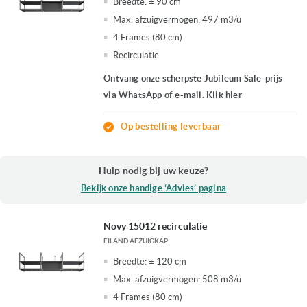
Breedte:
± 90 cm
Max. afzuigvermogen:
497 m3/u
4 Frames (80 cm)
Recirculatie
Ontvang onze scherpste Jubileum Sale-prijs
via WhatsApp of e-mail. Klik hier
Op bestelling leverbaar
Hulp nodig bij uw keuze?
Bekijk onze handige ‘Advies’ pagina
Novy 15012 recirculatie
EILAND AFZUIGKAP
Breedte:
± 120 cm
Max. afzuigvermogen:
508 m3/u
4 Frames (80 cm)