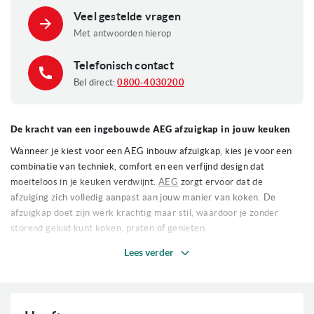
Veel gestelde vragen
Met antwoorden hierop
Telefonisch contact
Bel direct:
0800-4030200
De kracht van een ingebouwde AEG afzuigkap in jouw keuken
Wanneer je kiest voor een AEG inbouw afzuigkap, kies je voor een
combinatie van techniek, comfort en een verfijnd design dat
moeiteloos in je keuken verdwijnt.
AEG
zorgt ervoor dat de
afzuiging zich volledig aanpast aan jouw manier van koken. De
afzuigkap doet zijn werk krachtig maar stil, waardoor je zonder
storend geluid kunt koken, praten of genieten.
Lees verder
Veel gebruikers zijn positief verrast door het gemak waarmee
vetfilters te reinigen zijn en hoe eenvoudig een AEG afzuigkap
inbouw schoon te maken is. Daardoor blijft de kap niet alleen mooi,
maar ook efficiënt. Dankzij slimme technologie, zoals de