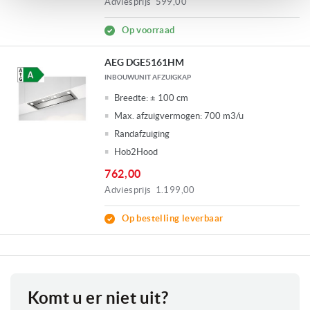
Adviesprijs
599,00
Op voorraad
AEG DGE5161HM
INBOUWUNIT AFZUIGKAP
Breedte:
± 100 cm
Max. afzuigvermogen:
700 m3/u
Randafzuiging
Hob2Hood
762,00
Adviesprijs
1.199,00
Op bestelling leverbaar
Komt u er niet uit?