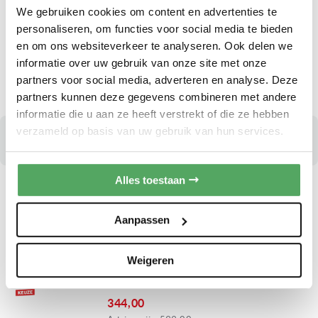
We gebruiken cookies om content en advertenties te
Hob2Hood
personaliseren, om functies voor social media te bieden
Ontvang onze scherpste Jubileum Sale-prijs
en om ons websiteverkeer te analyseren. Ook delen we
via WhatsApp of e-mail. Klik hier
informatie over uw gebruik van onze site met onze
partners voor social media, adverteren en analyse. Deze
Op voorraad
partners kunnen deze gegevens combineren met andere
informatie die u aan ze heeft verstrekt of die ze hebben
verzameld op basis van uw gebruik van hun services.
Hulp nodig bij uw keuze?
Bekijk onze handige ‘Advies’ pagina
Alles toestaan
AEG DGB3850M
INBOUWUNIT AFZUIGKAP
Aanpassen
Breedte:
± 70 cm
Max. afzuigvermogen:
600 m3/u
Weigeren
Afzuigcapaciteit: 600 m3/u
4 Instelbare snelheden
344,00