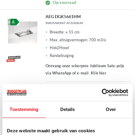
Op voorraad
AEG DGK5661HM
INBOUWUNIT AFZUIGKAP
Breedte:
± 55 cm
Max. afzuigvermogen:
700 m3/u
Hob2Hood
Randafzuiging
Ontvang onze scherpste Jubileum Sale-prijs
via WhatsApp of e-mail. Klik hier
Op voorraad
AEG DGK5861HM
INBOUWUNIT AFZUIGKAP
Toestemming
Details
Over
Breedte:
± 77 cm
Max. afzuigvermogen:
700 m3/u
Deze website maakt gebruik van cookies
Randafzuiging