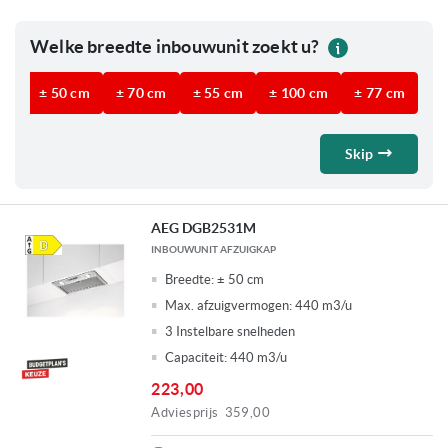
Welke breedte inbouwunit zoekt u?
Wel
± 50 cm
± 70 cm
Meer dan 800 m3/u
± 55 cm
± 100 cm
700 - 800 m3/u
± 77 cm
Skip
AEG DGB2531M
INBOUWUNIT AFZUIGKAP
Breedte:
± 50 cm
Max. afzuigvermogen:
440 m3/u
3 Instelbare snelheden
Capaciteit: 440 m3/u
223,00
Adviesprijs
359,00