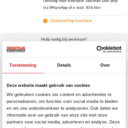
Ontvang onze scherpste Jubileum Sale-prijs
via WhatsApp of e-mail. Klik hier
Op bestelling leverbaar
Hulp nodig bij uw keuze?
Bekijk onze handige ‘Advies’ pagina
Pelgrim BSK963RVS
Toestemming
Details
Over
WANDAFZUIGKAP
Breedte:
± 90 cm
Max. afzuigvermogen:
600 m3/u
Deze website maakt gebruik van cookies
Intensiefstand
We gebruiken cookies om content en advertenties te
Geschikt voor recirculatie of luchtafvoer
personaliseren, om functies voor social media te bieden
en om ons websiteverkeer te analyseren. Ook delen we
Ontvang onze scherpste Jubileum Sale-prijs
informatie over uw gebruik van onze site met onze
via WhatsApp of e-mail. Klik hier
partners voor social media, adverteren en analyse. Deze