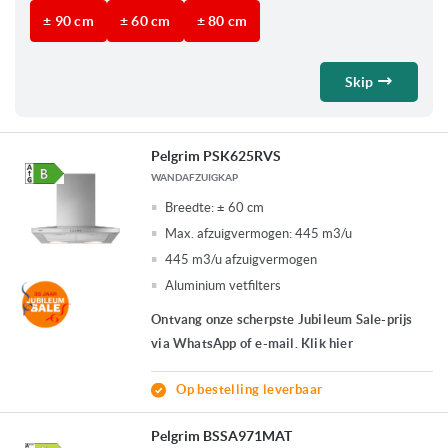
onze experts.
± 90 cm
± 60 cm
± 80 cm
Bl
Skip
Pelgrim PSK625RVS
WANDAFZUIGKAP
Breedte:
± 60 cm
Max. afzuigvermogen:
445 m3/u
445 m3/u afzuigvermogen
Aluminium vetfilters
Ontvang onze scherpste Jubileum Sale-prijs
via WhatsApp of e-mail. Klik hier
Op bestelling leverbaar
Pelgrim BSSA971MAT