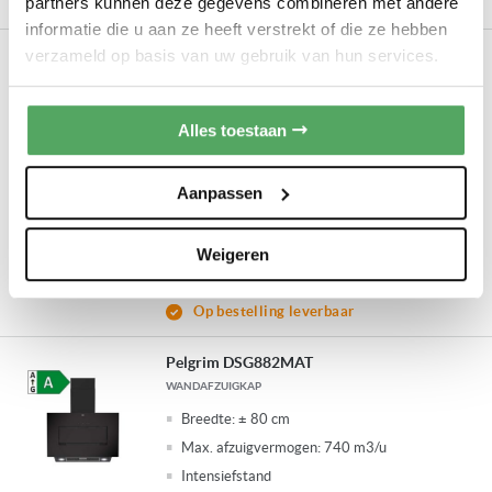
partners kunnen deze gegevens combineren met andere
Op bestelling leverbaar
informatie die u aan ze heeft verstrekt of die ze hebben
verzameld op basis van uw gebruik van hun services.
Pelgrim DSG861MAT
WANDAFZUIGKAP
Breedte:
± 80 cm
Alles toestaan
Max. afzuigvermogen:
756 m3/u
Intensiefstand
Aanpassen
Aluminium vetfilters
Ontvang onze scherpste Jubileum Sale-prijs
Weigeren
via WhatsApp of e-mail. Klik hier
Op bestelling leverbaar
Pelgrim DSG882MAT
WANDAFZUIGKAP
Breedte:
± 80 cm
Max. afzuigvermogen:
740 m3/u
Intensiefstand