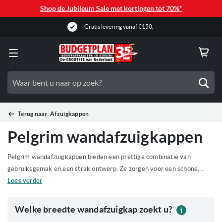
Shop de Jubileum Sale met kortingen tot 70%*
Gratis levering vanaf €150,-
Zoe
Terug naar
Afzuigkappen
Pelgrim wandafzuigkappen
Pelgrim wandafzuigkappen bieden een prettige combinatie van
gebruiksgemak en een strak ontwerp. Ze zorgen voor een schone,
frisse kookomgeving waarin u ongestoord kunt koken. Deze
Lees verder
afzuigkappen sluiten mooi aan bij diverse keukenstijlen en
gebruikersbehoeften. Bekijk het aanbod online of kom langs bij
Welke breedte wandafzuigkap zoekt u?
Wel
showroom
Budgetplan Keukens in de
voor persoonlijk advies van