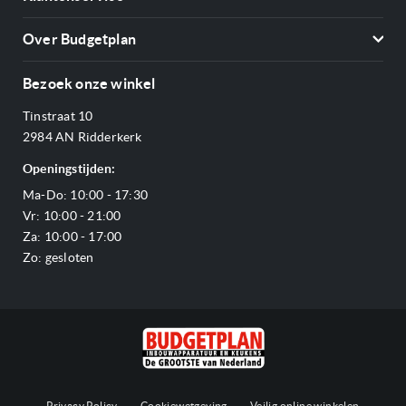
Vriezers
Contact
Kookplaten
Over Budgetplan
Annuleren & retourneren
Afzuigkappen
Over ons
Betalen
Bezoek onze winkel
Ovens
Openingstijden
Verzending & bezorging
Stoomovens
Tinstraat 10
Adres & Route
Veelgestelde vragen
Magnetrons
2984 AN Ridderkerk
Vacatures
Offerte aanvragen
Vaatwassers
Openingstijden:
Reviews Budgetplan
Service & garantie
Complete keukens
Ma-Do: 10:00 - 17:30
Blog
Onze merken
Outlet
Vr: 10:00 - 21:00
Sitemap
Za: 10:00 - 17:00
Zo: gesloten
Privacy Policy
Cookiewetgeving
Veilig online winkelen