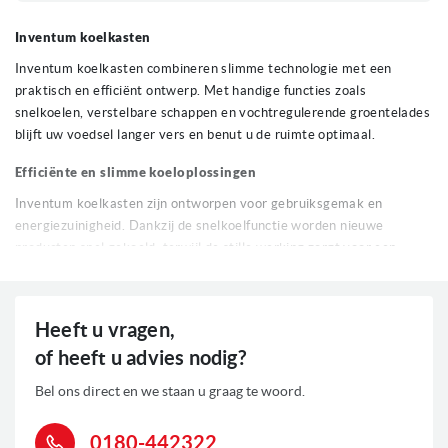
Inventum koelkasten
Inventum koelkasten combineren slimme technologie met een
praktisch en efficiënt ontwerp. Met handige functies zoals
snelkoelen, verstelbare schappen en vochtregulerende groentelades
blijft uw voedsel langer vers en benut u de ruimte optimaal.
Efficiënte en slimme koeloplossingen
Inventum koelkasten zijn ontworpen voor gebruiksgemak en
energiezuinigheid. Dankzij de snelkoelfunctie worden nieuwe
producten snel gekoeld, terwijl de stille werking zorgt voor een
rustige keuken. Met flexibele opbergmogelijkheden en een
energiezuinige vakantiemodus past een Inventum koelkast perfect
in iedere keuken.
Heeft u vragen,
Belangrijke kenmerken
of heeft u advies nodig?
Snelkoelfunctie
- Koelt nieuwe producten snel om de temperatuur
Bel ons direct en we staan u graag te woord.
stabiel te houden.
Verstelbare schappen
- Biedt een flexibele indeling voor optimaal
0180-442322