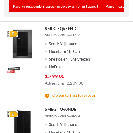
kleinere keukens.
Koelvriescombinaties (inbouw en vrijstaand)
Amerikaanse 
SMEG FQ55FNDE
AMERIKAANSE KOELKAST
Soort:
Vrijstaand
Hoogte:
± 180 cm
Snelkoelen | Snelvriezen
NoFrost
1.799,00
Adviesprijs
2.239,00
Op bestelling leverbaar
SMEG FQ60NDE
AMERIKAANSE KOELKAST
Soort:
Vrijstaand
Hoogte:
± 180 cm