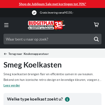
Shop de Jubileum Sale met kortingen tot 70%*
Gratis levering vanaf €150,-
Zoe
Terug naar
Keukenapparatuur
Smeg Koelkasten
Smeg koelkasten brengen flair en efficiëntie samen in uw keuken.
Bekend om hun iconische retro-design en levendige kleuren, voegen ze
een unieke stijl toe aan elke ruimte. Perfect voor wie op zoek is naar
Lees verder
een koelkast die zowel functioneel als een blikvanger is in de keuken.
De veelzijdigheid van Smeg sluit perfect aan bij diverse wensen en
Welke type koelkast zoekt u?
behoeften, van ruime gezinsmodellen tot compacte ontwerpen voor