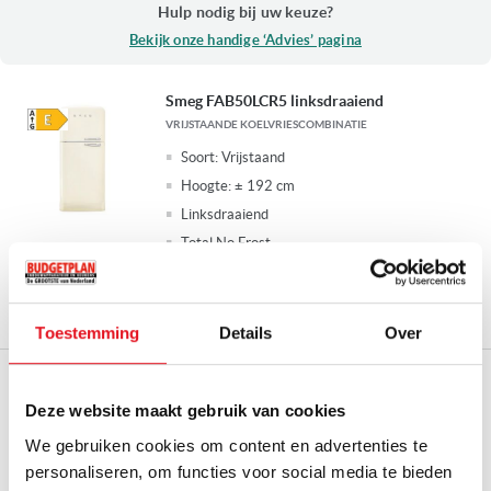
Hulp nodig bij uw keuze?
Bekijk onze handige ‘Advies’ pagina
Smeg FAB50LCR5 linksdraaiend
VRIJSTAANDE KOELVRIESCOMBINATIE
Soort:
Vrijstaand
Hoogte:
± 192 cm
Linksdraaiend
Total No Frost
2.599,00
Op bestelling leverbaar
Toestemming
Details
Over
Smeg FAB50RBL5 rechtsdraaiend
VRIJSTAANDE KOELVRIESCOMBINATIE
Deze website maakt gebruik van cookies
Soort:
Vrijstaand
We gebruiken cookies om content en advertenties te
Hoogte:
± 192 cm
personaliseren, om functies voor social media te bieden
Rechtsdraaiend