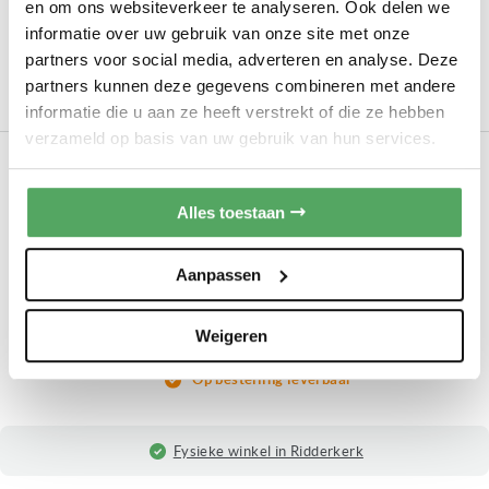
en om ons websiteverkeer te analyseren. Ook delen we
Total No Frost
informatie over uw gebruik van onze site met onze
partners voor social media, adverteren en analyse. Deze
2.599,00
partners kunnen deze gegevens combineren met andere
Op bestelling leverbaar
informatie die u aan ze heeft verstrekt of die ze hebben
verzameld op basis van uw gebruik van hun services.
Smeg FAB50RCR5 rechtsdraaiend
VRIJSTAANDE KOELVRIESCOMBINATIE
Alles toestaan
Soort:
Vrijstaand
Hoogte:
± 192 cm
Rechtsdraaiend
Aanpassen
Total No Frost
2.599,00
Weigeren
Op bestelling leverbaar
Fysieke winkel in Ridderkerk