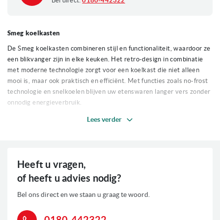
Bel direct:
0180-442322
Smeg koelkasten
De Smeg koelkasten combineren stijl en functionaliteit, waardoor ze
een blikvanger zijn in elke keuken. Het retro-design in combinatie
met moderne technologie zorgt voor een koelkast die niet alleen
mooi is, maar ook praktisch en efficiënt. Met functies zoals no-frost
technologie en snelkoelen blijven uw etenswaren langer vers zonder
onnodig energieverbruik.
Lees verder
Gebruiksvriendelijk en energiezuinig
Smeg koelkasten zijn ontworpen met oog voor gebruiksgemak en
duurzaamheid. Dankzij de no-frost technologie hoeft u de vriezer
niet meer handmatig te ontdooien, en de snelkoelfunctie zorgt
Heeft u vragen,
ervoor dat uw boodschappen direct op de juiste temperatuur zijn. De
of heeft u advies nodig?
antibacteriële bescherming en LED-verlichting dragen bij aan een
hygiënische en goed verlichte koelruimte, terwijl het energiezuinige
Bel ons direct en we staan u graag te woord.
ontwerp helpt om energiekosten te verlagen.
0180-442322
Smeg koelkasten: stijlvol en praktisch