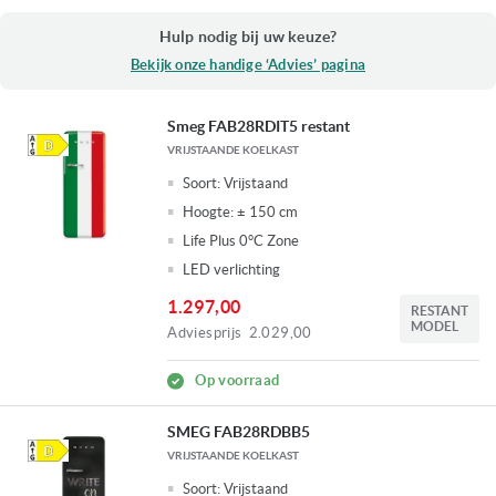
Hulp nodig bij uw keuze?
Bekijk onze handige ‘Advies’ pagina
Smeg FAB28RDIT5 restant
VRIJSTAANDE KOELKAST
Soort:
Vrijstaand
Hoogte:
± 150 cm
Life Plus 0°C Zone
LED verlichting
1.297,00
RESTANT
MODEL
Adviesprijs
2.029,00
Op voorraad
SMEG FAB28RDBB5
VRIJSTAANDE KOELKAST
Soort:
Vrijstaand