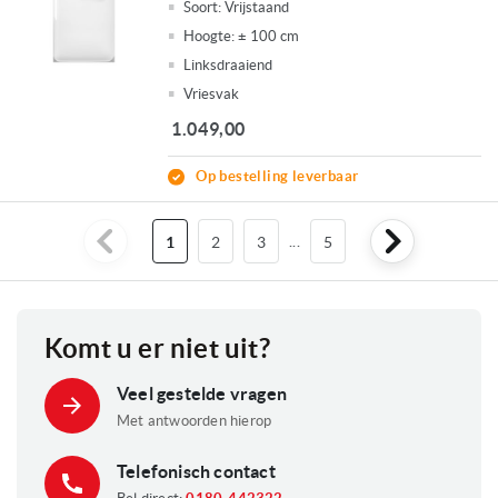
Soort:
Vrijstaand
Hoogte:
± 100 cm
Linksdraaiend
Vriesvak
1.049,00
Op bestelling leverbaar
U
Pagina
Pagina
...
Pagina
1
2
3
5
lees
momenteel
Komt u er niet uit?
pagina
Veel gestelde vragen
Met antwoorden hierop
Telefonisch contact