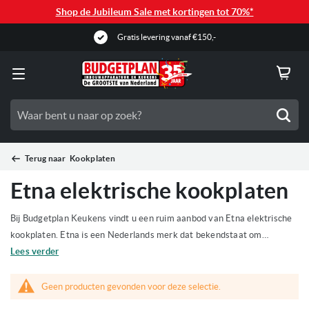
Shop de Jubileum Sale met kortingen tot 70%*
Gratis levering vanaf €150,-
Zoe
Terug naar
Kookplaten
Etna elektrische kookplaten
Bij Budgetplan Keukens vindt u een ruim aanbod van Etna elektrische
kookplaten. Etna is een Nederlands merk dat bekendstaat om
degelijke kwaliteit, gebruiksvriendelijke functies en een betaalbare
Lees verder
prijs. Of u nu dagelijks kookt of af en toe een maaltijd bereidt, met Etna
haalt u comfort en functionaliteit in huis. Bekijk het assortiment op
Geen producten gevonden voor deze selectie.
Budgetplan Keukens showroom
onze website of kom langs in de
.