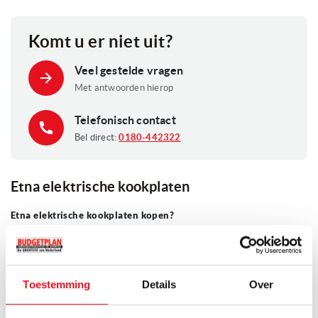
Komt u er niet uit?
Veel gestelde vragen
Met antwoorden hierop
Telefonisch contact
Bel direct:
0180-442322
Etna elektrische kookplaten
Etna elektrische kookplaten kopen?
Etna elektrische kookplaten combineren gebruiksgemak met een
strak design en vormen een betrouwbare keuze voor iedere keuken.
Of u nu dagelijks kookt of af en toe een maaltijd bereidt, met Etna
Toestemming
Details
Over
haalt u comfort en functionaliteit in huis.
Lees verder
Onze adviseurs helpen u graag bij het kiezen van een model dat past