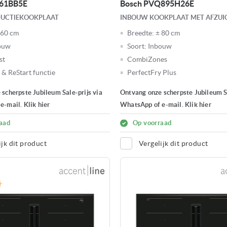
661BB5E
Bosch PVQ895H26E
DUCTIEKOOKPLAAT
INBOUW KOOKPLAAT MET AFZUI
 60 cm
Breedte:
± 80 cm
ouw
Soort:
Inbouw
st
CombiZones
 & ReStart functie
PerfectFry Plus
scherpste Jubileum Sale-prijs via
Ontvang onze scherpste Jubileum Sa
-mail. Klik hier
WhatsApp of e-mail. Klik hier
aad
Op voorraad
ijk dit product
Vergelijk dit product