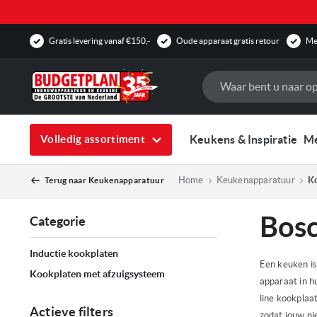
Gratis levering vanaf €150,-
Oude apparaat gratis retour
Mee
Zoek
Keukens & Inspiratie
M
Volledig assortiment
Home
Keukenapparatuur
K
Terug naar
Keukenapparatuur
Bosc
Categorie
Inductie kookplaten
Een keuken is
Kookplaten met afzuigsysteem
apparaat in h
line kookplaat
Actieve filters
zodat jouw ni