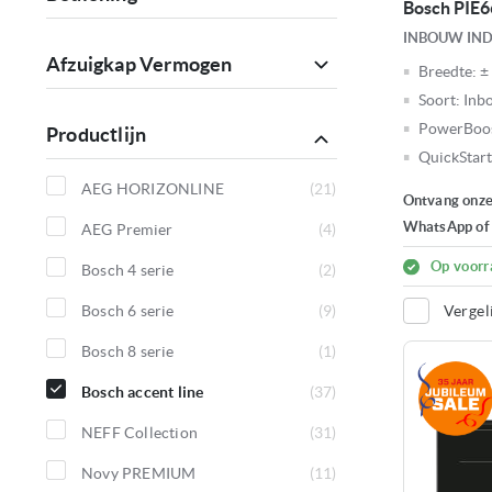
Bosch PIE
INBOUW IN
Afzuigkap Vermogen
Breedte:
±
Soort:
Inb
PowerBoo
Productlijn
QuickStart
AEG HORIZONLINE
21
Ontvang onze 
producten
WhatsApp of e
AEG Premier
4
producten
Op voorr
Bosch 4 serie
2
producten
Bosch 6 serie
9
Vergel
producten
Bosch 8 serie
1
product
Bosch accent line
37
producten
NEFF Collection
31
producten
Novy PREMIUM
11