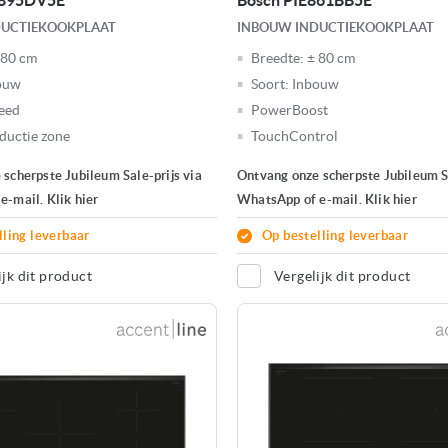
V895DV5E
Bosch PIE861BB5E
DUCTIEKOOKPLAAT
INBOUW INDUCTIEKOOKPLAAT
 80 cm
Breedte:
± 80 cm
ouw
Soort:
Inbouw
eed
PowerBoost
ductie zone
TouchControl
scherpste Jubileum Sale-prijs via
Ontvang onze scherpste Jubileum Sa
-mail. Klik hier
WhatsApp of e-mail. Klik hier
lling leverbaar
Op bestelling leverbaar
ijk dit product
Vergelijk dit product