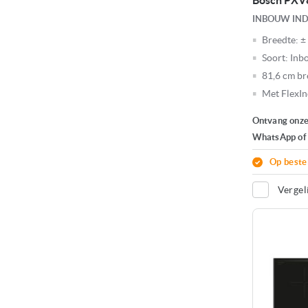
Bosch PX
INBOUW IN
Breedte:
±
Soort:
Inb
81,6 cm br
Met FlexIn
Ontvang onze 
WhatsApp of e
Op beste
Vergel