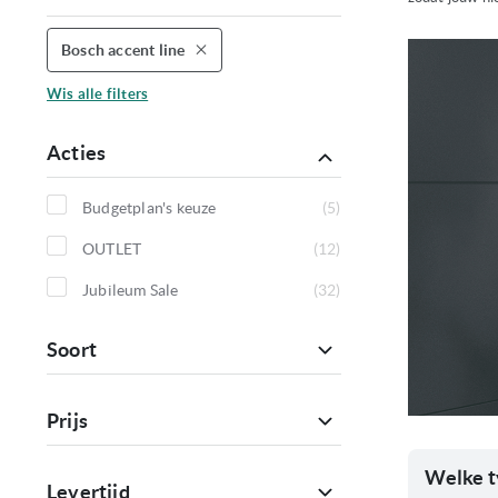
Bosch accent line
Verwijder
dit
artikel
Wis alle filters
Acties
Budgetplan's keuze
5
producten
OUTLET
12
producten
Jubileum Sale
32
producten
Soort
Prijs
Welke t
Levertijd