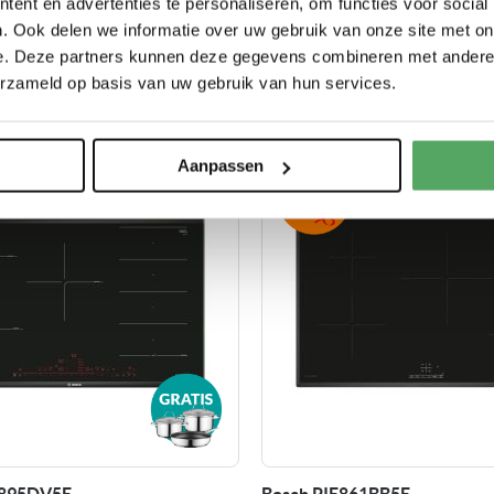
ent en advertenties te personaliseren, om functies voor social
ijk dit product
Vergelijk dit product
. Ook delen we informatie over uw gebruik van onze site met on
e. Deze partners kunnen deze gegevens combineren met andere i
erzameld op basis van uw gebruik van hun services.
s levering van af € 150,-
Meer dan 35 jaar dé specialist
F
Aanpassen