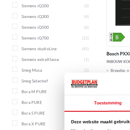
producten
Siemens iQ100
3
producten
Siemens iQ300
4
producten
Siemens iQ500
6
producten
Siemens iQ700
22
producten
Siemens studioLine
45
Bosch PXX
producten
Siemens extraKlasse
1
INBOUW KOO
product
Smeg Musa
2
Breedte:
±
producten
Soort:
Inb
Smeg Selectief
4
FlexInduct
producten
Bora M PURE
4
PerfectFr
producten
Bora PURE
4
Toestemming
Ontvang onze 
producten
WhatsApp of e
Bora S PURE
4
producten
Deze website maakt gebruik
Op beste
Bora X PURE
4