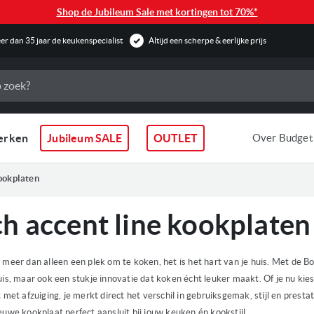
Shop de Jubileum Sale met kortingen tot 70%*
r dan 35 jaar de keukenspecialist
Altijd een scherpe & eerlijke prijs
erken
Jubileum SALE
OUTLET
Over Budget
ookplaten
h accent line kookplaten
 meer dan alleen een plek om te koken, het is het hart van je huis. Met de B
uis, maar ook een stukje innovatie dat koken écht leuker maakt. Of je nu kie
 met afzuiging, je merkt direct het verschil in gebruiksgemak, stijl en prest
euwe kookplaat perfect aansluit bij jouw keuken én kookstijl.