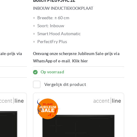
Bosch PIE695HC1E
INBOUW INDUCTIEKOOKPLAAT
Breedte:
± 60 cm
Soort:
Inbouw
Smart Hood Automatic
PerfectFry Plus
le-prijs via
Ontvang onze scherpste Jubileum Sale-prijs via
WhatsApp of e-mail. Klik hier
Op voorraad
Vergelijk dit product