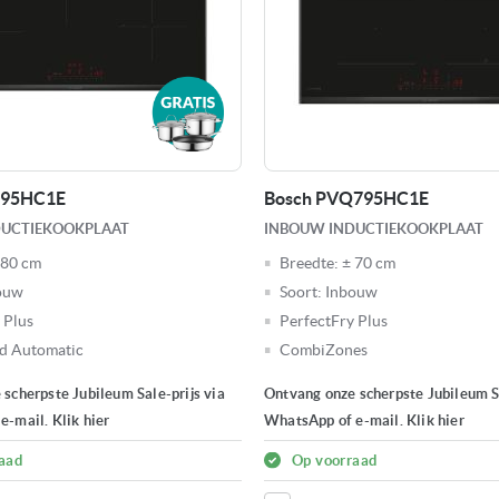
895HC1E
Bosch PVQ795HC1E
DUCTIEKOOKPLAAT
INBOUW INDUCTIEKOOKPLAAT
 80 cm
Breedte:
± 70 cm
ouw
Soort:
Inbouw
 Plus
PerfectFry Plus
d Automatic
CombiZones
scherpste Jubileum Sale-prijs via
Ontvang onze scherpste Jubileum Sa
-mail. Klik hier
WhatsApp of e-mail. Klik hier
aad
Op voorraad