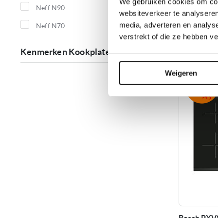
producten
We gebruiken cookies om cont
Vergel
Neff N90
22
websiteverkeer te analyseren
producten
media, adverteren en analys
Neff N70
8
verstrekt of die ze hebben v
producten
Grati
Kenmerken Kookplaten
Weigeren