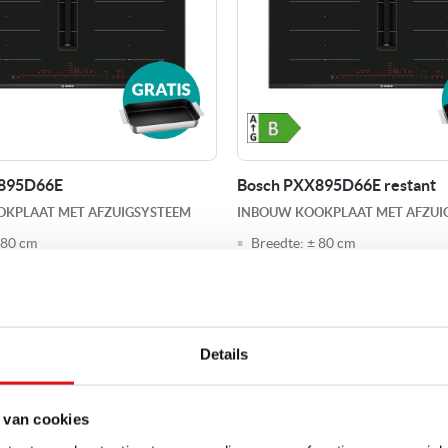
895D66E
Bosch PXX895D66E restant
KPLAAT MET AFZUIGSYSTEEM
INBOUW KOOKPLAAT MET AFZUI
 80 cm
Breedte:
± 80 cm
ouw
Soort:
Inbouw
ion zones
FlexInduction zones
y BraadSensor
PerfectFry BraadSensor
Details
2.099,00
scherpste Jubileum Sale-prijs via
RE
-mail. Klik hier
Adviesprijs
4.379,00
 van cookies
lling leverbaar
Op voorraad