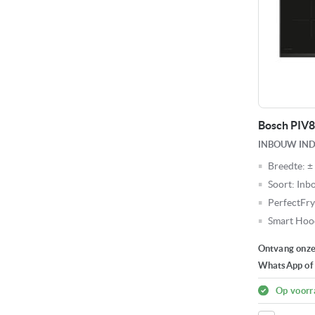
Bosch PIV
INBOUW IN
Breedte:
±
Soort:
Inb
PerfectFry
Smart Hoo
Ontvang onze 
WhatsApp of e
Op voorr