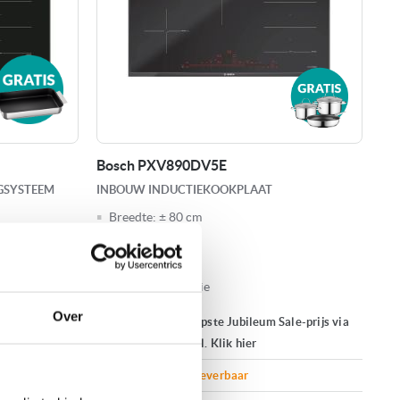
Bosch PXV890DV5E
GSYSTEEM
INBOUW INDUCTIEKOOKPLAAT
Breedte:
± 80 cm
Soort:
Inbouw
FlexZone
Warmhoudfunctie
Over
Ontvang onze scherpste Jubileum Sale-prijs via
STANT MODEL
WhatsApp of e-mail. Klik hier
Op bestelling leverbaar