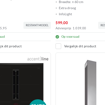
Breedte:
± 60 cm
Extra droog
InfoLight
599,00
RESTANT MODEL
RE
5,95
Adviesprijs
1.039,00
aad
Op voorraad
ijk dit product
Vergelijk dit product