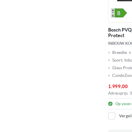
Bosch PVQ8
Protect
INBOUW KOO
Breedte:
±
Soort:
Inb
Glass Prot
CombiZon
1.999,00
Adviesprijs
3
Op voorr
Vergel