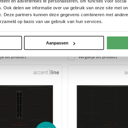
ent en advertenties te personaliseren, om functies voor social
 60 cm
. Ook delen we informatie over uw gebruik van onze site met on
e. Deze partners kunnen deze gegevens combineren met andere i
: muisstil
erzameld op basis van uw gebruik van hun services.
129,00
RESTANT MODEL
RE
.259,00
Adviesprijs
270,00
Aanpassen
aad
Op voorraad
ijk dit product
Vergelijk dit product