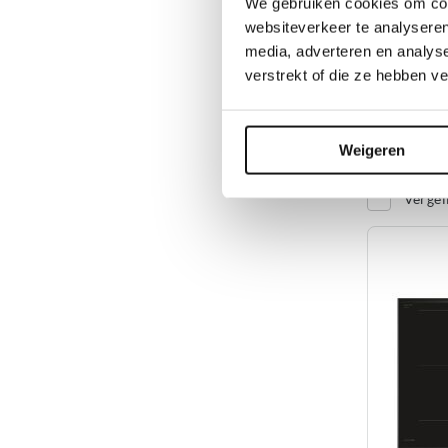
We gebruiken cookies om cont
Breedte:
±
websiteverkeer te analyseren
Zeolith
media, adverteren en analys
Silence Pro
verstrekt of die ze hebben v
699,00
Adviesprijs
1
Weigeren
Op voorr
Vergel