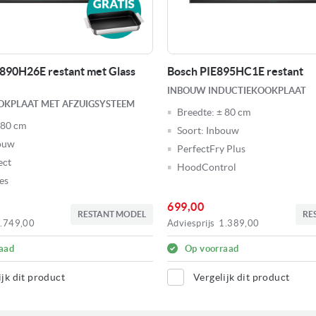
90H26E restant met Glass
Bosch PIE895HC1E restant
INBOUW INDUCTIEKOOKPLAAT
KPLAAT MET AFZUIGSYSTEEM
Breedte:
± 80 cm
 80 cm
Soort:
Inbouw
ouw
PerfectFry Plus
ect
HoodControl
es
699,00
RESTANT MODEL
RE
.749,00
Adviesprijs
1.389,00
aad
Op voorraad
ijk dit product
Vergelijk dit product