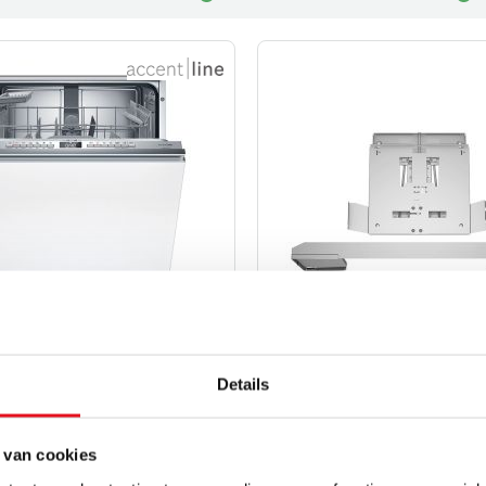
Details
6ZB805E restant
Bosch DSZ4961 liftsysteem r
EINTEGREERDE INBOUW
ACCESSOIRE/ TOEBEHOREN
R
Liftsysteem
 van cookies
andaard instelbaar tot ± 88 cm
Te combineren met vlakscherm