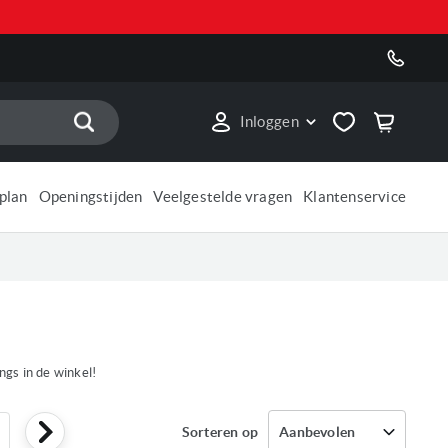
Zoek
Inloggen
plan
Openingstijden
Veelgestelde vragen
Klantenservice
gs in de winkel!
omenteel pagina
ina
Sorteren op