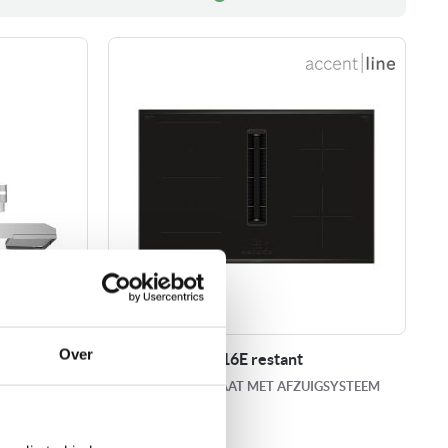
Over
estant
Bosch PVS895B16E restant
INBOUW KOOKPLAAT MET AFZUIGSYSTEEM
Breedte:
± 80 cm
kappen
Soort:
Inbouw