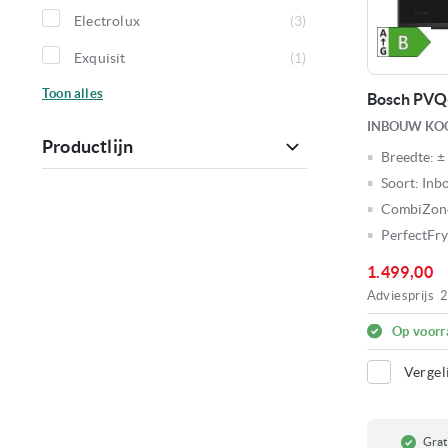
product
Electrolux
3
producten
Exquisit
1
product
Toon
alles
Bosch PVQ
INBOUW KOO
Productlijn
Breedte:
±
Soort:
Inb
CombiZon
PerfectFry
1.499,00
Adviesprijs
2
Op voorr
Vergel
Grati