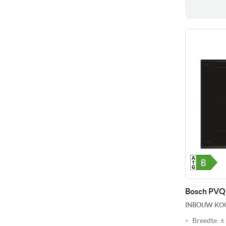
Bosch PVQ
INBOUW KOO
Breedte:
±