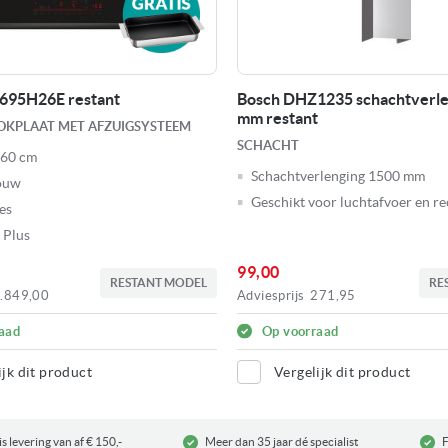
695H26E restant
Bosch DHZ1235 schachtverle
mm restant
KPLAAT MET AFZUIGSYSTEEM
SCHACHT
 60 cm
Schachtverlenging 1500 mm
ouw
Geschikt voor luchtafvoer en re
es
 Plus
99,00
RESTANT MODEL
RE
.849,00
Adviesprijs
271,95
aad
Op voorraad
ijk dit product
Vergelijk dit product
s levering van af € 150,-
Meer dan 35 jaar dé specialist
F