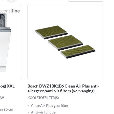
oog) XXL
Bosch DWZ1BK1B6 Clean Air Plus anti-
allergeen/anti-vis filters (vervanging)
restant
OUW
KOOLSTOFFILTER(S)
CleanAir Plus geurfilter
an 90 cm
Anti-vis functie