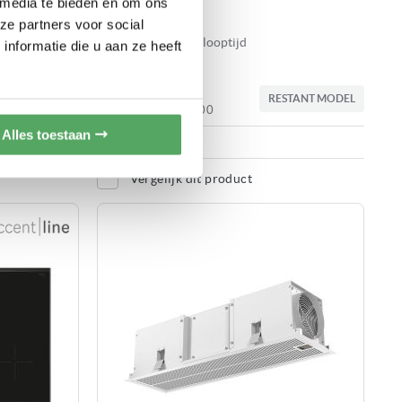
 media te bieden en om ons
CombiZone
ze partners voor social
Automatische nalooptijd
nformatie die u aan ze heeft
1.499,00
STANT MODEL
RESTANT MODEL
Adviesprijs
3.099,00
Alles toestaan
Op voorraad
Vergelijk dit product