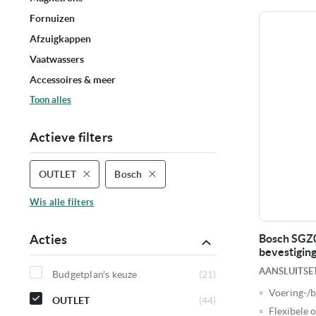
Fornuizen
Afzuigkappen
Vaatwassers
Accessoires & meer
Toon
alles
Actieve filters
OUTLET
Bosch
Verwijder
Verwijder
dit
dit
artikel
artikel
Wis alle filters
Acties
Bosch SGZ0
bevestiging
AANSLUITSE
Budgetplan's keuze
21
producten
Voering-/b
OUTLET
44
Flexibele 