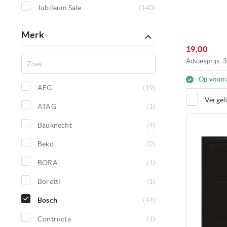
producten
Jubileum Sale
140
producten
Merk
19,00
Adviesprijs
3
Op voorr
AEG
19
producten
Vergel
ATAG
1
product
Bauknecht
4
producten
Beko
2
producten
BORA
1
product
Boretti
1
product
Bosch
44
producten
Contructa
1