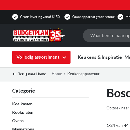
Gratis levering vanaf €150,-
Oude apparaat gratis retour
Mee
Zoek
Keukens & Inspiratie
M
Volledig assortiment
Home
Keukenapparatuur
Terug naar
Home
Bosc
Categorie
Koelkasten
Op zoek naar 
Kookplaten
Ovens
1
-
24
van
44
Magnetrons