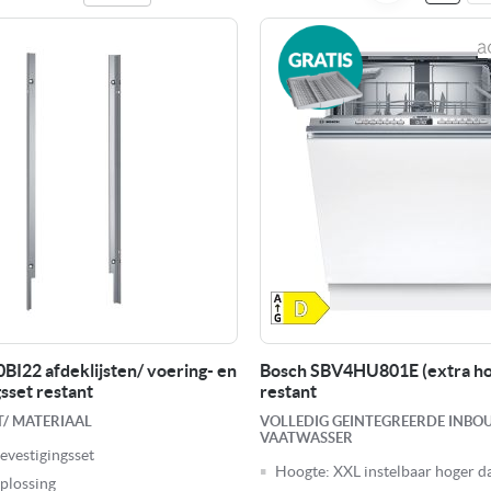
BI22 afdeklijsten/ voering- en
Bosch SBV4HU801E (extra h
sset restant
restant
T/ MATERIAAL
VOLLEDIG GEINTEGREERDE INB
VAATWASSER
evestigingsset
Hoogte:
XXL instelbaar hoger d
oplossing