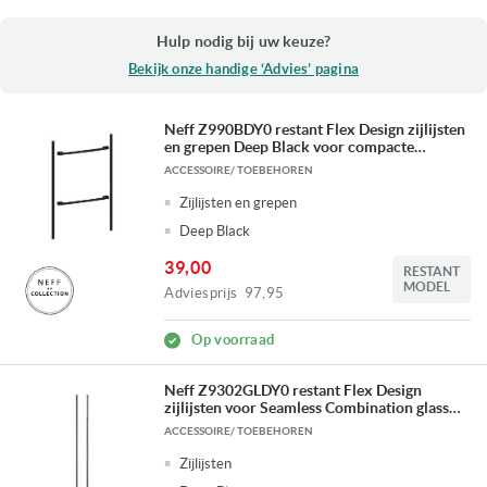
Hulp nodig bij uw keuze?
Bekijk onze handige ‘Advies’ pagina
Neff Z990BDY0 restant Flex Design zijlijsten
en grepen Deep Black voor compacte
bakoven 45 cm + compacte bakoven 45 cm
ACCESSOIRE/ TOEBEHOREN
Zijlijsten en grepen
Deep Black
39,00
RESTANT
MODEL
Adviesprijs
97,95
Op voorraad
Neff Z9302GLDY0 restant Flex Design
zijlijsten voor Seamless Combination glass
downdraft + inductiekookplaat
ACCESSOIRE/ TOEBEHOREN
Zijlijsten