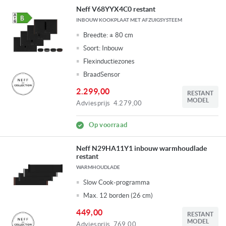
Neff V68YYX4C0 restant
INBOUW KOOKPLAAT MET AFZUIGSYSTEEM
Breedte:
± 80 cm
Soort:
Inbouw
Flexinductiezones
BraadSensor
2.299,00
RESTANT
MODEL
Adviesprijs
4.279,00
Op voorraad
Neff N29HA11Y1 inbouw warmhoudlade
restant
WARMHOUDLADE
Slow Cook-programma
Max. 12 borden (26 cm)
449,00
RESTANT
MODEL
Adviesprijs
769,00