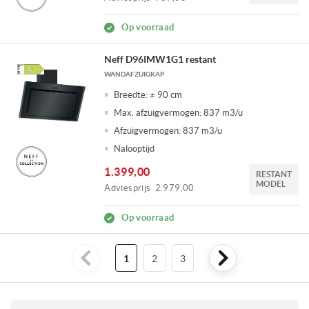
Op voorraad
Neff D96IMW1G1 restant
WANDAFZUIGKAP
Breedte:
± 90 cm
Max. afzuigvermogen:
837 m3/u
Afzuigvermogen: 837 m3/u
Nalooptijd
1.399,00
RESTANT
MODEL
Adviesprijs
2.979,00
Op voorraad
U
Pagina
Pagina
1
2
3
lees