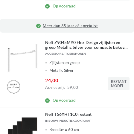
Op voorraad
Fysieke winkel in Ridderkerk
Neff Z9045MY0 Flex Design zijlijsten en
greep Metallic Silver voor compacte bakoven
45 cm restant
ACCESSOIRE/ TOEBEHOREN
Zijlijsten en greep
Metallic Silver
24,00
RESTANT
MODEL
Adviesprijs
59,00
Op voorraad
Neff T56YHF1C0 restant
INBOUW INDUCTIEKOOKPLAAT
Breedte:
± 60 cm