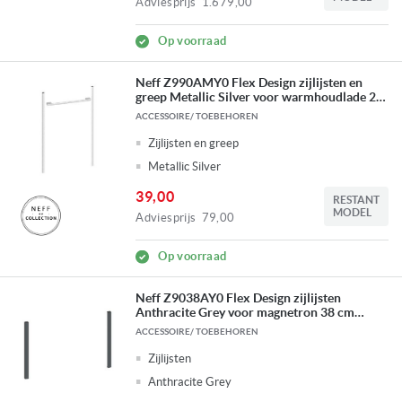
Adviesprijs
1.679,00
Op voorraad
Neff Z990AMY0 Flex Design zijlijsten en
greep Metallic Silver voor warmhoudlade 29
cm + bakoven 60 cm restant
ACCESSOIRE/ TOEBEHOREN
Zijlijsten en greep
Metallic Silver
39,00
RESTANT
MODEL
Adviesprijs
79,00
Op voorraad
Neff Z9038AY0 Flex Design zijlijsten
Anthracite Grey voor magnetron 38 cm
restant
ACCESSOIRE/ TOEBEHOREN
Zijlijsten
Anthracite Grey