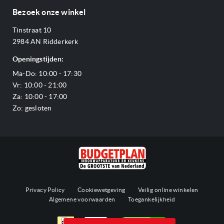
Over ons
Betalen
Bezoek onze winkel
Ovens
Openingstijden
Verzending & bezorging
Stoomovens
Tinstraat 10
Adres & Route
Veelgestelde vragen
Magnetrons
2984 AN Ridderkerk
Vacatures
Offerte aanvragen
Vaatwassers
Openingstijden:
Reviews Budgetplan
Service & garantie
Complete keukens
Ma-Do: 10:00 - 17:30
Blog
Onze merken
Outlet
Vr: 10:00 - 21:00
Sitemap
Za: 10:00 - 17:00
Zo: gesloten
Privacy Policy
Cookiewetgeving
Veilig online winkelen
Algemene voorwaarden
Toegankelijkheid