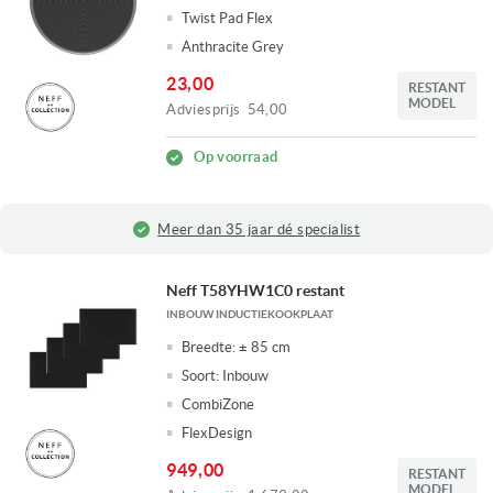
Twist Pad Flex
Anthracite Grey
23,00
RESTANT
MODEL
Adviesprijs
54,00
Op voorraad
Fysieke winkel in Ridderkerk
Neff T58YHW1C0 restant
INBOUW INDUCTIEKOOKPLAAT
Breedte:
± 85 cm
Soort:
Inbouw
CombiZone
FlexDesign
949,00
RESTANT
MODEL