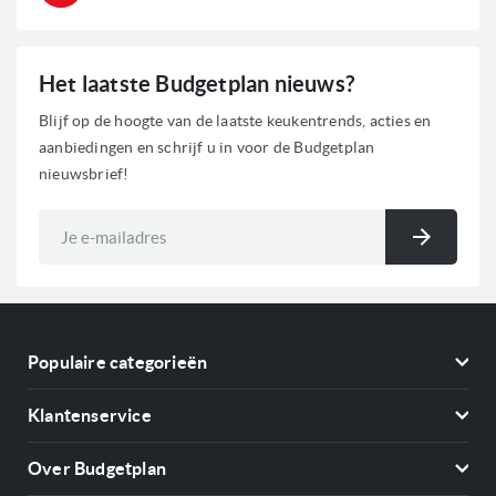
Het laatste Budgetplan nieuws?
Blijf op de hoogte van de laatste keukentrends, acties en
aanbiedingen en schrijf u in voor de Budgetplan
nieuwsbrief!
Abonneer
u
Inschri
op
onze
nieuwsbrief
Populaire categorieën
Koelkasten
Klantenservice
Vriezers
Contact
Kookplaten
Over Budgetplan
Annuleren & retourneren
Afzuigkappen