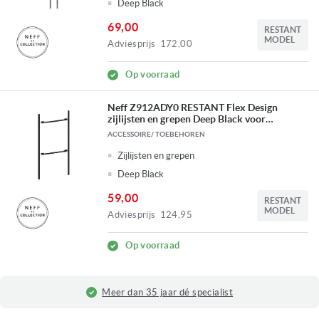
Deep Black
69,00
RESTANT
MODEL
Adviesprijs
172,00
Op voorraad
Neff Z912ADY0 RESTANT Flex Design
zijlijsten en grepen Deep Black voor
warmhoudlade 14 cm + bakoven 60 cm +
ACCESSOIRE/ TOEBEHOREN
Compacte bakoven 45 cm
Zijlijsten en grepen
Deep Black
59,00
RESTANT
MODEL
Adviesprijs
124,95
Op voorraad
Fysieke winkel in Ridderkerk