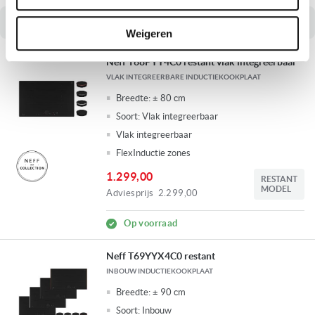
Fysieke winkel in Ridderkerk
Weigeren
Neff T68PYY4C0 restant vlak integreerbaar
VLAK INTEGREERBARE INDUCTIEKOOKPLAAT
Breedte:
± 80 cm
Soort:
Vlak integreerbaar
Vlak integreerbaar
FlexInductie zones
1.299,00
RESTANT
MODEL
Adviesprijs
2.299,00
Op voorraad
Neff T69YYX4C0 restant
INBOUW INDUCTIEKOOKPLAAT
Breedte:
± 90 cm
Soort:
Inbouw