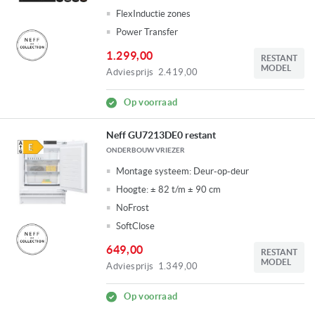
FlexInductie zones
Power Transfer
1.299,00
RESTANT
MODEL
Adviesprijs
2.419,00
Op voorraad
Neff GU7213DE0 restant
ONDERBOUW VRIEZER
Montage systeem:
Deur-op-deur
Hoogte:
± 82 t/m ± 90 cm
NoFrost
SoftClose
649,00
RESTANT
MODEL
Adviesprijs
1.349,00
Op voorraad