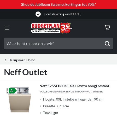
Shop de Jubileum Sale met kortingen tot 70%*
Gratis levering vanaf €150,-
Zoe
Terug naar
Home
Neff Outlet
Neff S255EB804E XXL (extra hoog) restant
VOLLEDIG GEINTEGREERDE INBOUW VAATWASSER
Hoogte:
XXL instelbaar hoger dan 90 cm
Breedte:
± 60 cm
TimeLight