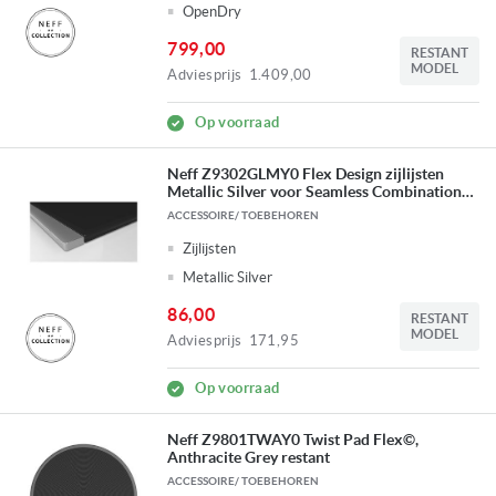
OpenDry
799,00
RESTANT
MODEL
Adviesprijs
1.409,00
Op voorraad
Neff Z9302GLMY0 Flex Design zijlijsten
Metallic Silver voor Seamless Combination
glass downdraft + inductiekookplaat
ACCESSOIRE/ TOEBEHOREN
RESTANT
Zijlijsten
Metallic Silver
86,00
RESTANT
MODEL
Adviesprijs
171,95
Op voorraad
Neff Z9801TWAY0 Twist Pad Flex©,
Anthracite Grey restant
ACCESSOIRE/ TOEBEHOREN