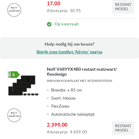
17,00
RESTANT
MODEL
Adviesprijs
30,95
Op voorraad
Hulp nodig bij uw keuze?
Bekijk onze handige ‘Advies’ pagina
Neff V68YYX4B0 restant matzwart/
flexdesign
INBOUW KOOKPLAAT MET AFZUIGSYSTEEM
Breedte:
± 85 cm
Soort:
Inbouw
FlexZones
Automatische nalooptijd
2.399,00
RESTANT
MODEL
Adviesprijs
4.409,00