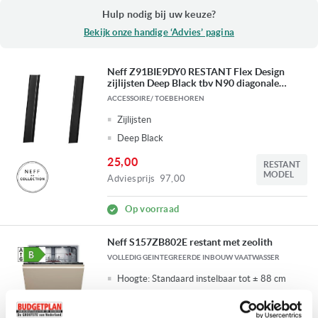
Hulp nodig bij uw keuze?
Bekijk onze handige ‘Advies’ pagina
Neff Z91BIE9DY0 RESTANT Flex Design
zijlijsten Deep Black tbv N90 diagonale
wandschouwkap
ACCESSOIRE/ TOEBEHOREN
Zijlijsten
Deep Black
25,00
RESTANT
MODEL
Adviesprijs
97,00
Op voorraad
Neff S157ZB802E restant met zeolith
VOLLEDIG GEINTEGREERDE INBOUW VAATWASSER
Hoogte:
Standaard instelbaar tot ± 88 cm
Breedte:
± 60 cm
Zeolith droging