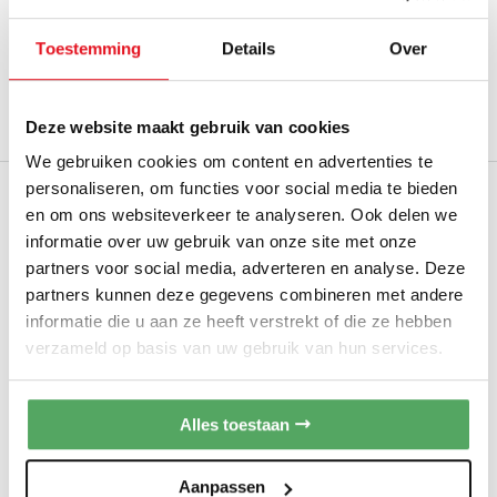
TimeLight
Toestemming
Details
Over
899,00
RESTANT
MODEL
Adviesprijs
1.489,00
Deze website maakt gebruik van cookies
Op voorraad
We gebruiken cookies om content en advertenties te
Neff B69VS7KY0 restant met VarioSteam en
personaliseren, om functies voor social media te bieden
Pyrolyse
en om ons websiteverkeer te analyseren. Ook delen we
INBOUW OVEN
informatie over uw gebruik van onze site met onze
Hoogte:
± 60 cm
partners voor social media, adverteren en analyse. Deze
Soort:
Inbouw oven met hetelucht
partners kunnen deze gegevens combineren met andere
Slide & Hide
informatie die u aan ze heeft verstrekt of die ze hebben
verzameld op basis van uw gebruik van hun services.
Pyrolytische zelfreining
1.299,00
RESTANT
MODEL
Adviesprijs
2.319,00
Alles toestaan
Op voorraad
Aanpassen