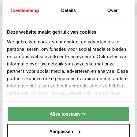
Gratis levering van af € 150,-
Toestemming
Details
Over
Opera DPC78B10B Prima Color Gold B -
afvoer
Deze website maakt gebruik van cookies
INBOUW KOOKPLAAT MET AFZUIGSYSTEEM
We gebruiken cookies om content en advertenties te
Breedte:
± 78 cm
personaliseren, om functies voor social media te bieden
Soort:
Inbouw / vlak integreerbaar
en om ons websiteverkeer te analyseren. Ook delen we
Brugfunctie
informatie over uw gebruik van onze site met onze
partners voor social media, adverteren en analyse. Deze
800 m3/u afzuigvermogen
partners kunnen deze gegevens combineren met andere
Ontvang onze scherpste Jubileum Sale-prijs
informatie die u aan ze heeft verstrekt of die ze hebben
via WhatsApp of e-mail. Klik hier
verzameld op basis van uw gebruik van hun services.
Op bestelling leverbaar
Alles toestaan
Opera DPC78B10G Prima Color Stone B -
afvoer
INBOUW KOOKPLAAT MET AFZUIGSYSTEEM
Aanpassen