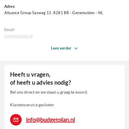
Adres
Alluance Group Sasweg 11, 8281 BR - Genemuiden - NL
Email
info@alluance.nl
Lees verder
Telefoon
+31 38 385 18 50
Garantie
Heeft u vragen,
Er zit 2 jaar garantie op producten van Opera.
of heeft u advies nodig?
Service
Bel ons direct en we staan u graag te woord.
Reparatieaanvraag: Via de website kan een formulier worden
Klantenservice gesloten
ingevuld voor het melden van storingen.
info@budgetplan.nl
https://operahsg.com/nl/contacten/