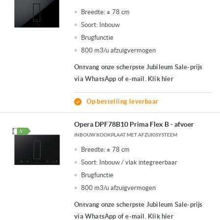
en ventileren samenbrengt in één geheel. Dat oogt rustig in de keuken
Breedte:
± 78 cm
en zorgt tegelijk voor meer vrijheid in je indeling. Bij Budgetplan helpen
Soort:
Inbouw
we je graag om te ontdekken welk model het beste past bij jouw
Brugfunctie
wensen, keukenruimte en manier van koken.
800 m3/u afzuigvermogen
Ontvang onze scherpste Jubileum Sale-prijs
via WhatsApp of e-mail. Klik hier
Op bestelling leverbaar
Opera DPF78B10 Prima Flex B - afvoer
INBOUW KOOKPLAAT MET AFZUIGSYSTEEM
Breedte:
± 78 cm
Soort:
Inbouw / vlak integreerbaar
Brugfunctie
800 m3/u afzuigvermogen
Ontvang onze scherpste Jubileum Sale-prijs
via WhatsApp of e-mail. Klik hier