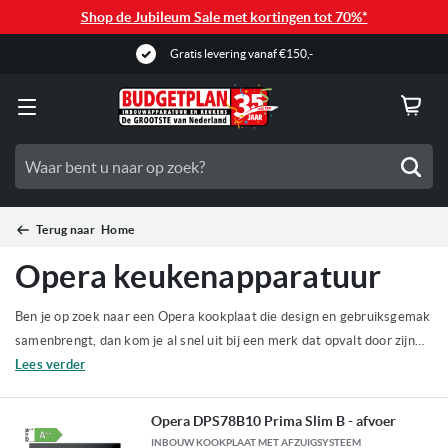
Shop de Jubileum Sale met kortingen tot 70%*
Gratis levering vanaf €150,-
Zoe
Terug naar
Home
Opera keukenapparatuur
Ben je op zoek naar een Opera kookplaat die design en gebruiksgemak
samenbrengt, dan kom je al snel uit bij een merk dat opvalt door zijn
eigen karakter. Een Opera kookplaat past bij moderne keukens waarin
Lees verder
koken niet alleen praktisch moet zijn, maar ook prettig moet
aanvoelen en er strak uit moet zien. Zeker wanneer je kiest voor een
Opera DPS78B10 Prima Slim B - afvoer
Opera kookplaat met afzuiging, haal je een oplossing in huis die koken
INBOUW KOOKPLAAT MET AFZUIGSYSTEEM