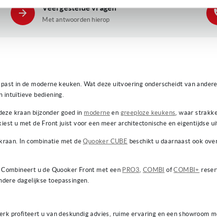
Veel gestelde vragen
Met antwoorden hierop
ct past in de moderne keuken. Wat deze uitvoering onderscheidt van ander
 intuïtieve bediening.
deze kraan bijzonder goed in
moderne
en
greeploze keukens
, waar strakke
iest u met de Front juist voor een meer architectonische en eigentijdse uit
kraan. In combinatie met de
Quooker CUBE
beschikt u daarnaast ook over
jk. Combineert u de Quooker Front met een
PRO3
,
COMBI
of
COMBI+
reser
andere dagelijkse toepassingen.
erk profiteert u van deskundig advies, ruime ervaring en een showroom m