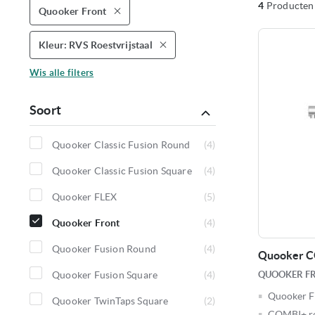
4
Producten
Quooker Front
Verwijder
dit
artikel
Kleur
RVS Roestvrijstaal
Verwijder
dit
artikel
Wis alle filters
Soort
Quooker Classic Fusion Round
4
producten
Quooker Classic Fusion Square
4
producten
Quooker FLEX
5
producten
Quooker Front
4
producten
Quooker Fusion Round
4
Quooker C
producten
QUOOKER F
Quooker Fusion Square
4
producten
Quooker F
Quooker TwinTaps Square
2
COMBI+ re