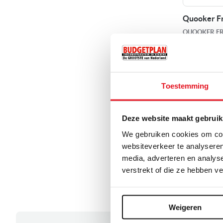
Quooker Fr
QUOOKER F
Front
RVS
629,00
Toestemming
Adviesprijs
7
Op voorr
Deze website maakt gebruik
Vergel
We gebruiken cookies om cont
websiteverkeer te analyseren
media, adverteren en analys
verstrekt of die ze hebben v
4
Producten
Weigeren