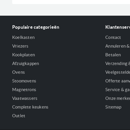
Populaire categorieën
Klantenser
Koelkasten
Contact
Vriezers
Annuleren &
Kookplaten
Betalen
Afzuigkappen
Verzending 
Ovens
Veelgesteld
Stoomovens
Offerte aan
Magnetrons
Service & ga
Vaatwassers
Onze merke
Complete keukens
Sitemap
Outlet