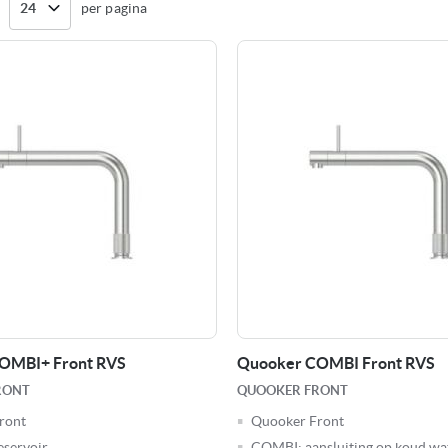
per pagina
OMBI+ Front RVS
Quooker COMBI Front RVS
RONT
QUOOKER FRONT
ront
Quooker Front
servoir
COMBI: aansluiting op koud wa