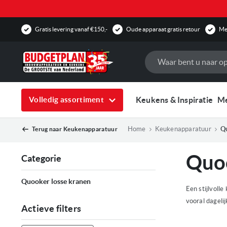
Gratis levering vanaf €150,-
Oude apparaat gratis retour
Mee
Zoek
Keukens & Inspiratie
M
Volledig assortiment
Home
Keukenapparatuur
Q
Terug naar
Keukenapparatuur
Quo
Categorie
Quooker losse kranen
Een stijlvolle
vooral dageli
Actieve filters