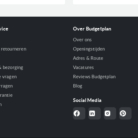
vice
Over Budgetplan
Over ons
 retourneren
Openingstijden
Adres & Route
& bezorging
Vacatures
e vragen
Reviews Budgetplan
vragen
Blog
rantie
Social Media
n