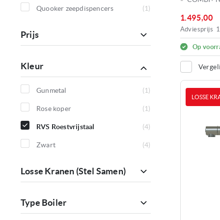
producten
Quooker zeepdispencers
1
1.495,00
product
Adviesprijs
1
Prijs
Op voorr
Kleur
Vergel
Gunmetal
1
LOSSE KR
product
Rose koper
1
product
RVS Roestvrijstaal
4
producten
Zwart
4
producten
Losse Kranen (stel Samen)
Type Boiler