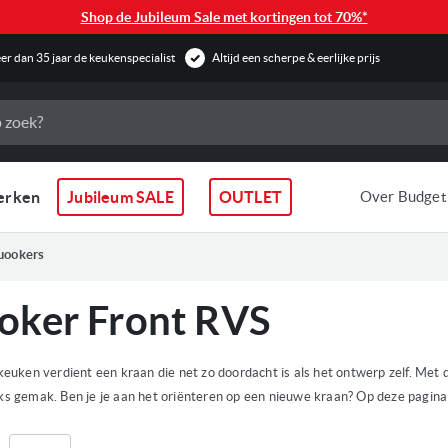
Shop de Jubileum Sale met kortingen tot 70%*
r dan 35 jaar de keukenspecialist
Altijd een scherpe & eerlijke prijs
erken
Jubileum SALE
OUTLET
Over Budget
uookers
oker Front RVS
 keuken verdient een kraan die net zo doordacht is als het ontwerp zelf. Met 
jks gemak. Ben je je aan het oriënteren op een nieuwe kraan? Op deze pagina